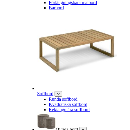
Förlängningsbara matbord
Barbord
Soffbord
Runda soffbord
Kvadratiska soffbord
Rektangulära soffbord
Övriga bord