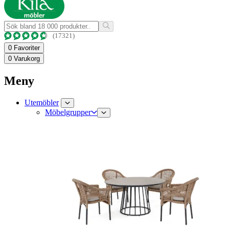
(17321)
0
Favoriter
0
Varukorg
Meny
Utemöbler
Möbelgrupper