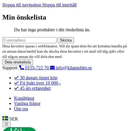
Hoppa till navigation
Hoppa till innehåll
Min önskelista
Du har inga produkter i din önskelista än.
Skicka
Dina favoriter sparas i webbläsaren. Vill du spara dem för att fortsätta handla på
en annan dator/mobil kan du skicka dina favoriter i ett mail till dig själv eller
till någon annan du vill dela den med.
Dela önskelista
Support:
0155-722 70
info@kilamobler.se
30 dagars öppet köp
Fri frakt över 10 000,-
45 års erfarenhet
Kundtjänst
Vanliga frågor
Om oss
SEK