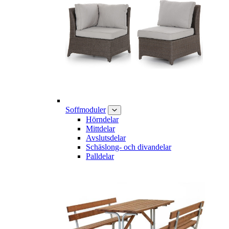
Soffmoduler
Hörndelar
Mittdelar
Avslutsdelar
Schäslong- och divandelar
Palldelar