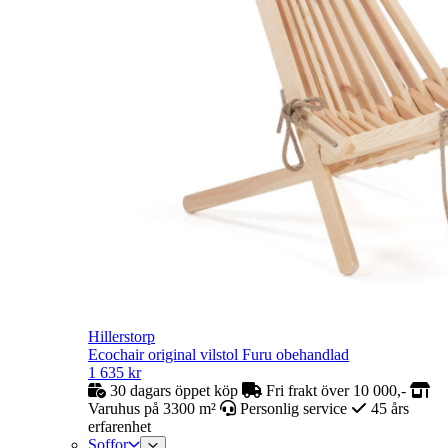
Hillerstorp
Ecochair original vilstol Furu obehandlad
1 635
kr
30 dagars öppet köp
Fri frakt över 10 000,-
Varuhus på 3300 m²
Personlig service
45 års
erfarenhet
Soffor