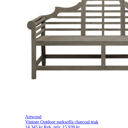
Artwood
Vintage Outdoor parksoffa charcoal teak
14 345
kr
Rek. pris:
15 939
kr