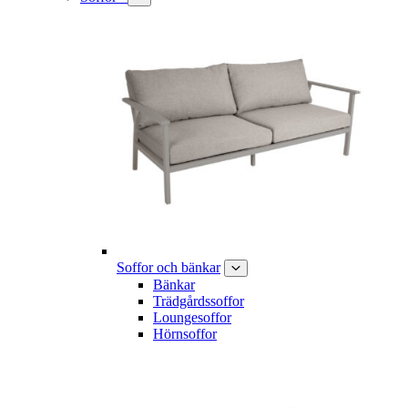
Soffor och bänkar
Bänkar
Trädgårdssoffor
Loungesoffor
Hörnsoffor