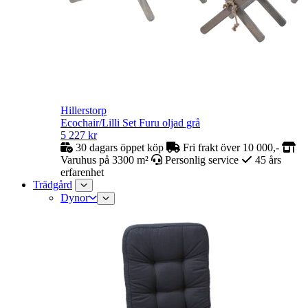
Hillerstorp
Ecochair/Lilli Set Furu oljad grå
5 227
kr
30 dagars öppet köp
Fri frakt över 10 000,-
Varuhus på 3300 m²
Personlig service
45 års
erfarenhet
Trädgård
Dynor