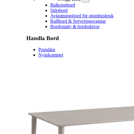
Balkongbord
Sidobord
Avlastningsbord för utomhusbruk
Rullbord & Serveringsvagnar
Bordsstativ & bordsskivor
Handla
Bord
Populära
Nyinkommet