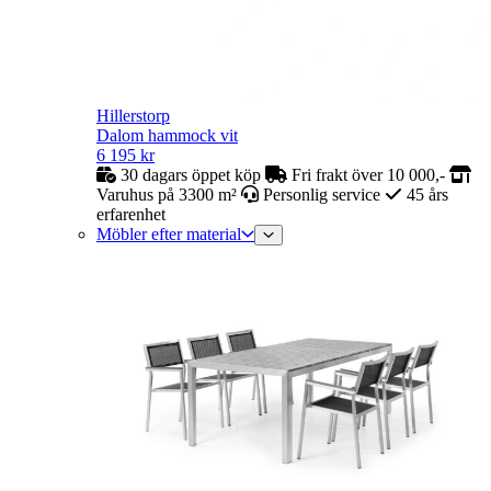
Hillerstorp
Dalom hammock vit
6 195
kr
30 dagars öppet köp
Fri frakt över 10 000,-
Varuhus på 3300 m²
Personlig service
45 års
erfarenhet
Möbler efter material