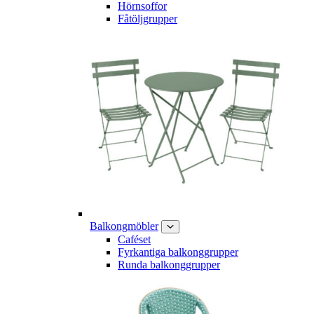
Hörnsoffor
Fåtöljgrupper
Balkongmöbler
Caféset
Fyrkantiga balkonggrupper
Runda balkonggrupper