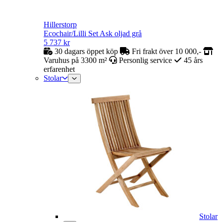
Hillerstorp
Ecochair/Lilli Set Ask oljad grå
5 737
kr
30 dagars öppet köp
Fri frakt över 10 000,-
Varuhus på 3300 m²
Personlig service
45 års
erfarenhet
Stolar
Stolar