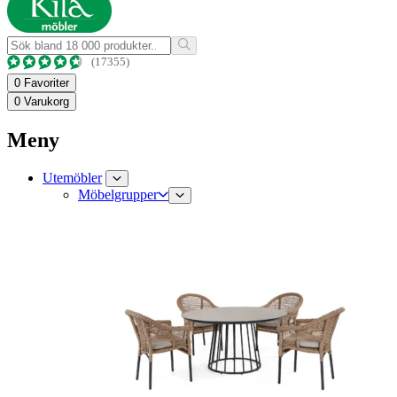
(17355)
0
Favoriter
0
Varukorg
Meny
Utemöbler
Möbelgrupper