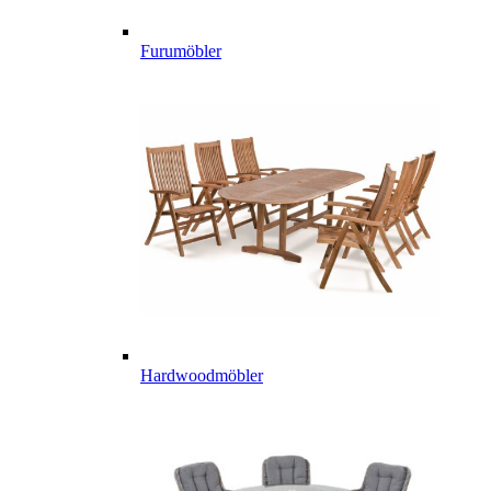
Furumöbler
Hardwoodmöbler