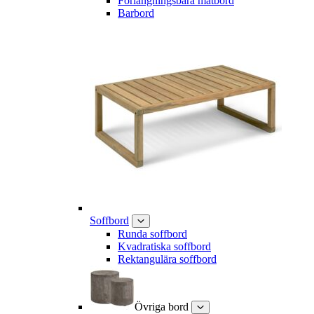
Förlängningsbara matbord
Barbord
Soffbord
Runda soffbord
Kvadratiska soffbord
Rektangulära soffbord
Övriga bord