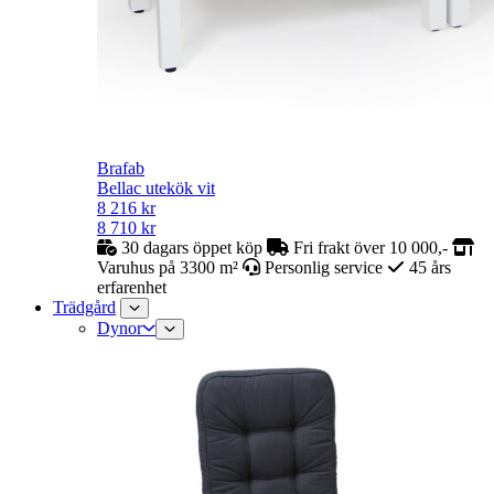
Brafab
Bellac utekök vit
8 216
kr
8 710
kr
30 dagars öppet köp
Fri frakt över 10 000,-
Varuhus på 3300 m²
Personlig service
45 års
erfarenhet
Trädgård
Dynor