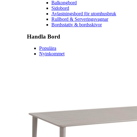
Balkongbord
Sidobord
Avlastningsbord för utomhusbruk
Rullbord & Serveringsvagnar
Bordsstativ & bordsskivor
Handla
Bord
Populära
Nyinkommet