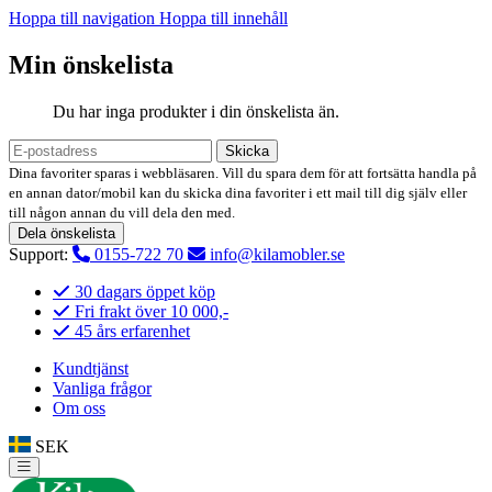
Hoppa till navigation
Hoppa till innehåll
Min önskelista
Du har inga produkter i din önskelista än.
Skicka
Dina favoriter sparas i webbläsaren. Vill du spara dem för att fortsätta handla på
en annan dator/mobil kan du skicka dina favoriter i ett mail till dig själv eller
till någon annan du vill dela den med.
Dela önskelista
Support:
0155-722 70
info@kilamobler.se
30 dagars öppet köp
Fri frakt över 10 000,-
45 års erfarenhet
Kundtjänst
Vanliga frågor
Om oss
SEK