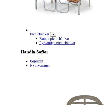
Picnicbänkar
Runda picnicbänkar
Fyrkantiga picnicbänkar
Handla
Soffor
Populära
Nyinkommet