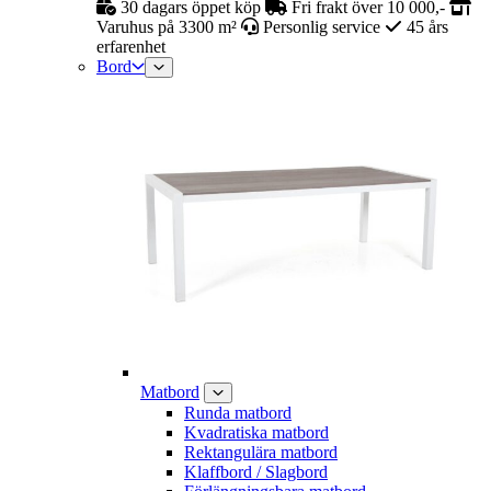
30 dagars öppet köp
Fri frakt över 10 000,-
Varuhus på 3300 m²
Personlig service
45 års
erfarenhet
Bord
Matbord
Runda matbord
Kvadratiska matbord
Rektangulära matbord
Klaffbord / Slagbord