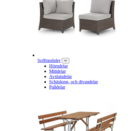
Soffmoduler
Hörndelar
Mittdelar
Avslutsdelar
Schäslong- och divandelar
Palldelar