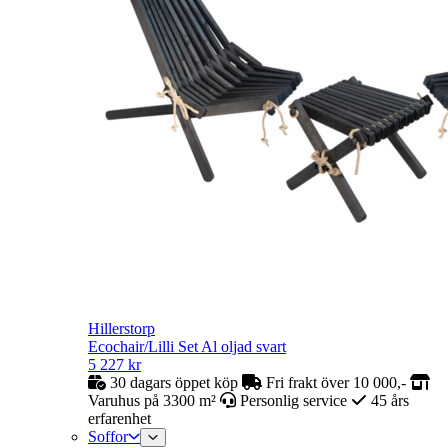
Hillerstorp
Ecochair/Lilli Set Al oljad svart
5 227
kr
30 dagars öppet köp
Fri frakt över 10 000,-
Varuhus på 3300 m²
Personlig service
45 års
erfarenhet
Soffor