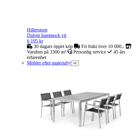
Hillerstorp
Dalom hammock vit
6 195
kr
30 dagars öppet köp
Fri frakt över 10 000,-
Varuhus på 3300 m²
Personlig service
45 års
erfarenhet
Möbler efter material