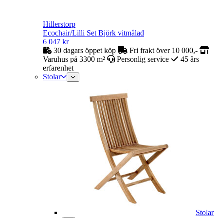
Hillerstorp
Ecochair/Lilli Set Björk vitmålad
6 047
kr
30 dagars öppet köp
Fri frakt över 10 000,-
Varuhus på 3300 m²
Personlig service
45 års
erfarenhet
Stolar
Stolar