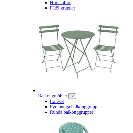
Hörnsoffor
Fåtöljgrupper
Balkongmöbler
Caféset
Fyrkantiga balkonggrupper
Runda balkonggrupper