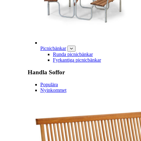
Picnicbänkar
Runda picnicbänkar
Fyrkantiga picnicbänkar
Handla
Soffor
Populära
Nyinkommet