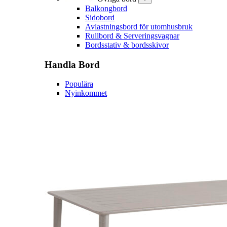
Balkongbord
Sidobord
Avlastningsbord för utomhusbruk
Rullbord & Serveringsvagnar
Bordsstativ & bordsskivor
Handla
Bord
Populära
Nyinkommet