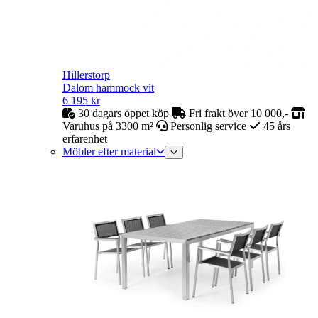
Hillerstorp
Dalom hammock vit
6 195
kr
30 dagars öppet köp
Fri frakt över 10 000,-
Varuhus på 3300 m²
Personlig service
45 års
erfarenhet
Möbler efter material