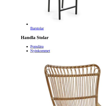
Barstolar
Handla
Stolar
Populära
Nyinkommet