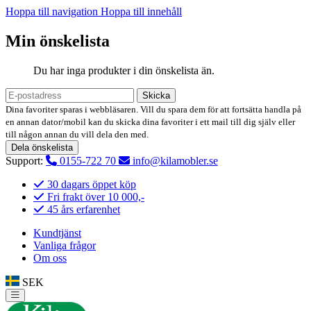
Hoppa till navigation
Hoppa till innehåll
Min önskelista
Du har inga produkter i din önskelista än.
Skicka
Dina favoriter sparas i webbläsaren. Vill du spara dem för att fortsätta handla på
en annan dator/mobil kan du skicka dina favoriter i ett mail till dig själv eller
till någon annan du vill dela den med.
Dela önskelista
Support:
0155-722 70
info@kilamobler.se
30 dagars öppet köp
Fri frakt över 10 000,-
45 års erfarenhet
Kundtjänst
Vanliga frågor
Om oss
SEK