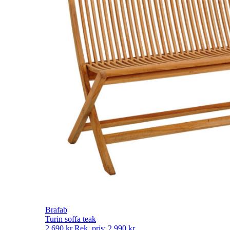
Brafab
Turin soffa teak
2 690
kr
Rek. pris:
2 990
kr