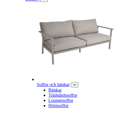
Soffor och bänkar
Bänkar
Trädgårdssoffor
Loungesoffor
Hörnsoffor