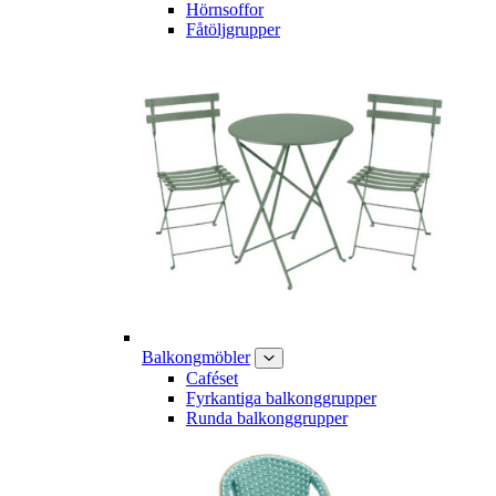
Hörnsoffor
Fåtöljgrupper
Balkongmöbler
Caféset
Fyrkantiga balkonggrupper
Runda balkonggrupper