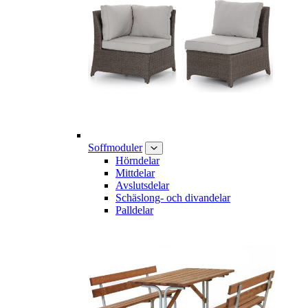
Soffmoduler
Hörndelar
Mittdelar
Avslutsdelar
Schäslong- och divandelar
Palldelar