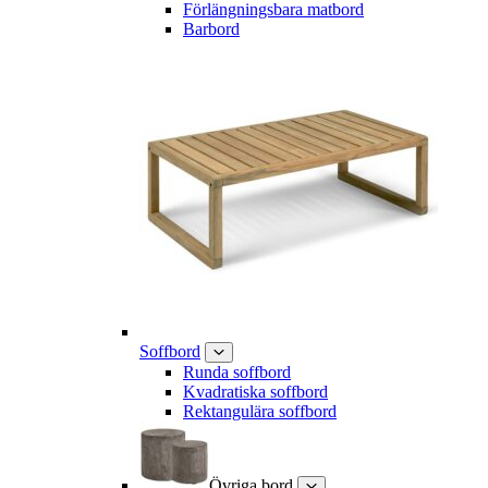
Förlängningsbara matbord
Barbord
Soffbord
Runda soffbord
Kvadratiska soffbord
Rektangulära soffbord
Övriga bord