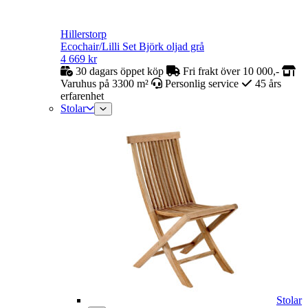
Hillerstorp
Ecochair/Lilli Set Björk oljad grå
4 669
kr
30 dagars öppet köp
Fri frakt över 10 000,-
Varuhus på 3300 m²
Personlig service
45 års
erfarenhet
Stolar
Stolar