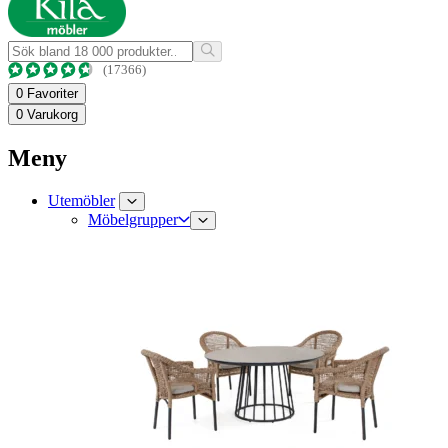
(17366)
0
Favoriter
0
Varukorg
Meny
Utemöbler
Möbelgrupper