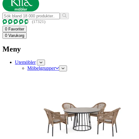
(17321)
0
Favoriter
0
Varukorg
Meny
Utemöbler
Möbelgrupper