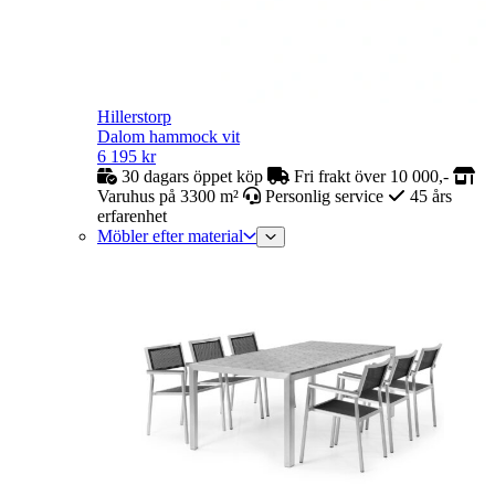
Hillerstorp
Dalom hammock vit
6 195
kr
30 dagars öppet köp
Fri frakt över 10 000,-
Varuhus på 3300 m²
Personlig service
45 års
erfarenhet
Möbler efter material