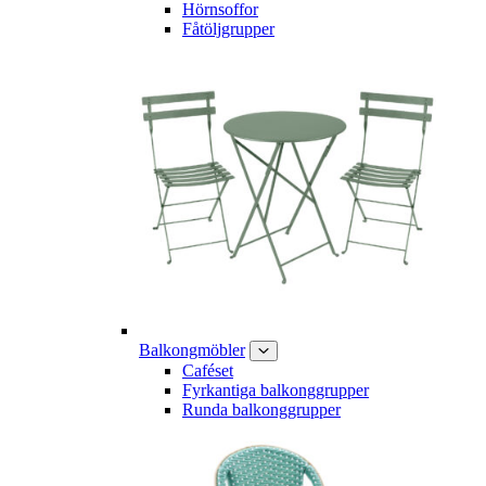
Hörnsoffor
Fåtöljgrupper
Balkongmöbler
Caféset
Fyrkantiga balkonggrupper
Runda balkonggrupper