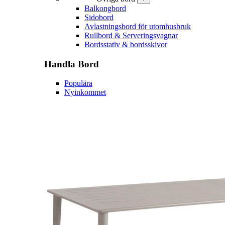
Balkongbord
Sidobord
Avlastningsbord för utomhusbruk
Rullbord & Serveringsvagnar
Bordsstativ & bordsskivor
Handla
Bord
Populära
Nyinkommet