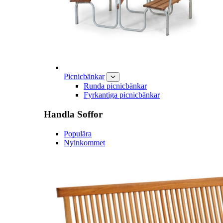
Picnicbänkar
Runda picnicbänkar
Fyrkantiga picnicbänkar
Handla
Soffor
Populära
Nyinkommet