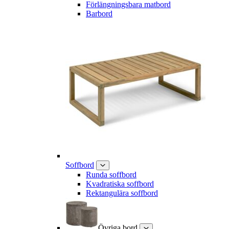
Förlängningsbara matbord
Barbord
Soffbord
Runda soffbord
Kvadratiska soffbord
Rektangulära soffbord
Övriga bord