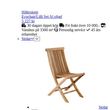
Hillerstorp
Ecochair/Lilli Set Al oljad
5 227
kr
30 dagars öppet köp
Fri frakt över 10 000,-
Varuhus på 3300 m²
Personlig service
45 års
erfarenhet
Stolar
Stolar