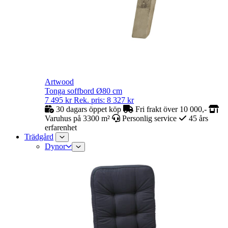
Artwood
Tonga soffbord Ø80 cm
7 495
kr
Rek. pris:
8 327
kr
30 dagars öppet köp
Fri frakt över 10 000,-
Varuhus på 3300 m²
Personlig service
45 års
erfarenhet
Trädgård
Dynor