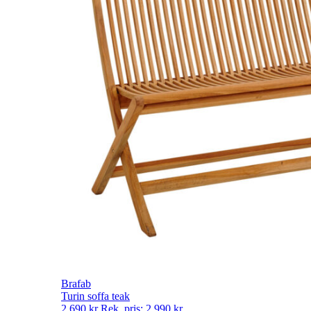
Brafab
Turin soffa teak
2 690
kr
Rek. pris:
2 990
kr