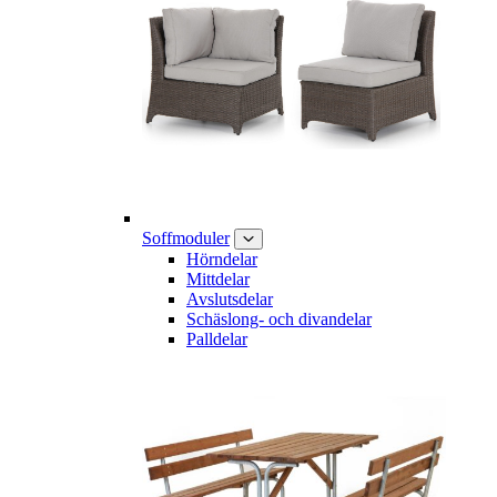
Soffmoduler
Hörndelar
Mittdelar
Avslutsdelar
Schäslong- och divandelar
Palldelar