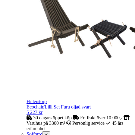
Hillerstorp
Ecochair/Lilli Set Furu oljad svart
5 227
kr
30 dagars öppet köp
Fri frakt över 10 000,-
Varuhus på 3300 m²
Personlig service
45 års
erfarenhet
Soffor