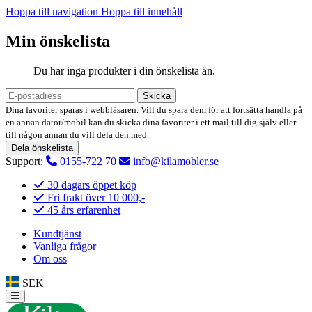
Hoppa till navigation
Hoppa till innehåll
Min önskelista
Du har inga produkter i din önskelista än.
Skicka
Dina favoriter sparas i webbläsaren. Vill du spara dem för att fortsätta handla på
en annan dator/mobil kan du skicka dina favoriter i ett mail till dig själv eller
till någon annan du vill dela den med.
Dela önskelista
Support:
0155-722 70
info@kilamobler.se
30 dagars öppet köp
Fri frakt över 10 000,-
45 års erfarenhet
Kundtjänst
Vanliga frågor
Om oss
SEK