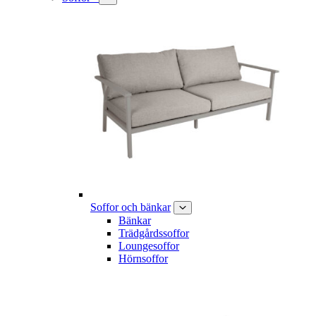
Soffor och bänkar
Bänkar
Trädgårdssoffor
Loungesoffor
Hörnsoffor