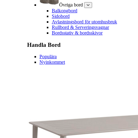
Övriga bord
Balkongbord
Sidobord
Avlastningsbord för utomhusbruk
Rullbord & Serveringsvagnar
Bordsstativ & bordsskivor
Handla
Bord
Populära
Nyinkommet