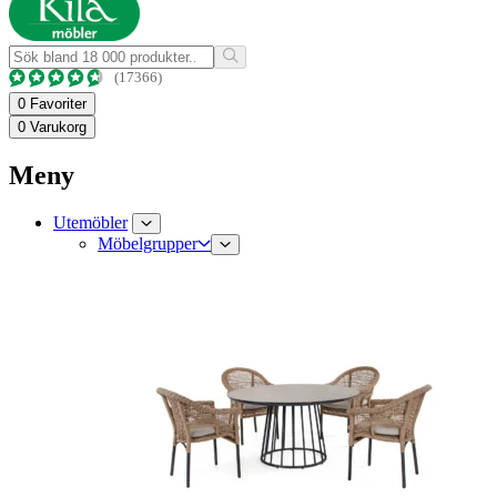
(17366)
0
Favoriter
0
Varukorg
Meny
Utemöbler
Möbelgrupper