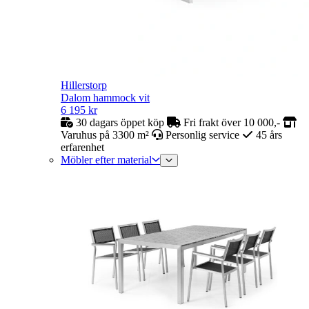
Hillerstorp
Dalom hammock vit
6 195
kr
30 dagars öppet köp
Fri frakt över 10 000,-
Varuhus på 3300 m²
Personlig service
45 års
erfarenhet
Möbler efter material