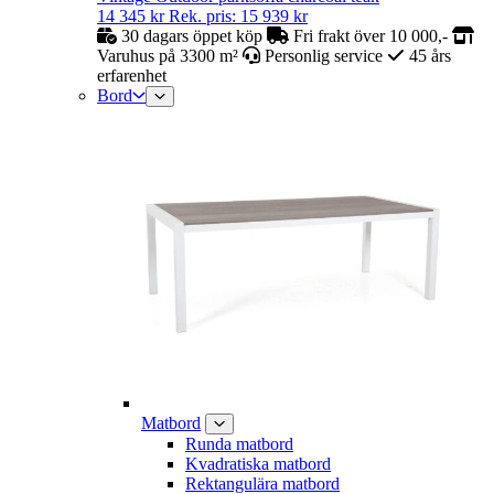
14 345
kr
Rek. pris:
15 939
kr
30 dagars öppet köp
Fri frakt över 10 000,-
Varuhus på 3300 m²
Personlig service
45 års
erfarenhet
Bord
Matbord
Runda matbord
Kvadratiska matbord
Rektangulära matbord