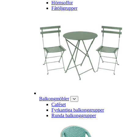
Hörnsoffor
Fåtöljgrupper
Balkongmöbler
Caféset
Fyrkantiga balkonggrupper
Runda balkonggrupper