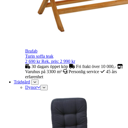
Brafab
Turin soffa teak
2 690
kr
Rek. pris:
2 990
kr
30 dagars öppet köp
Fri frakt över 10 000,-
Varuhus på 3300 m²
Personlig service
45 års
erfarenhet
Trädgård
Dynor