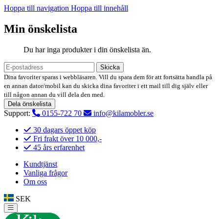
Hoppa till navigation
Hoppa till innehåll
Min önskelista
Du har inga produkter i din önskelista än.
Skicka
Dina favoriter sparas i webbläsaren. Vill du spara dem för att fortsätta handla på
en annan dator/mobil kan du skicka dina favoriter i ett mail till dig själv eller
till någon annan du vill dela den med.
Dela önskelista
Support:
0155-722 70
info@kilamobler.se
30 dagars öppet köp
Fri frakt över 10 000,-
45 års erfarenhet
Kundtjänst
Vanliga frågor
Om oss
SEK