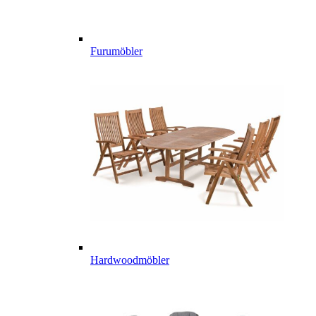
Furumöbler
Hardwoodmöbler