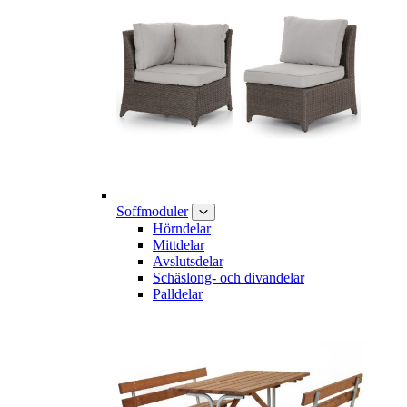
Soffmoduler
Hörndelar
Mittdelar
Avslutsdelar
Schäslong- och divandelar
Palldelar