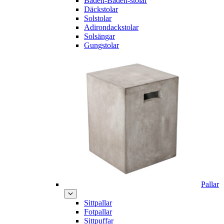
Baden-Baden-stolar
Däckstolar
Solstolar
Adirondackstolar
Solsängar
Gungstolar
Pallar
Sittpallar
Fotpallar
Sittpuffar