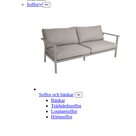
Soffor
Soffor och bänkar
Bänkar
Trädgårdssoffor
Loungesoffor
Hörnsoffor