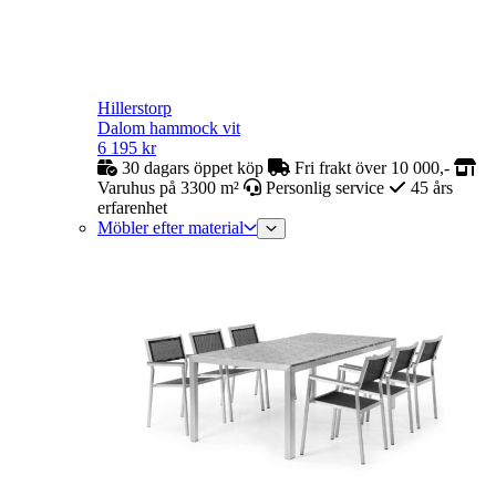
Hillerstorp
Dalom hammock vit
6 195
kr
30 dagars öppet köp
Fri frakt över 10 000,-
Varuhus på 3300 m²
Personlig service
45 års
erfarenhet
Möbler efter material