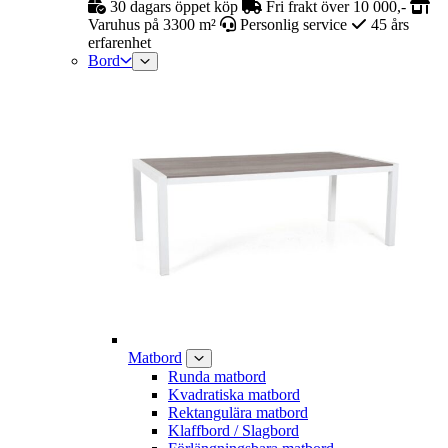
30 dagars öppet köp
Fri frakt över 10 000,-
Varuhus på 3300 m²
Personlig service
45 års
erfarenhet
Bord
Matbord
Runda matbord
Kvadratiska matbord
Rektangulära matbord
Klaffbord / Slagbord