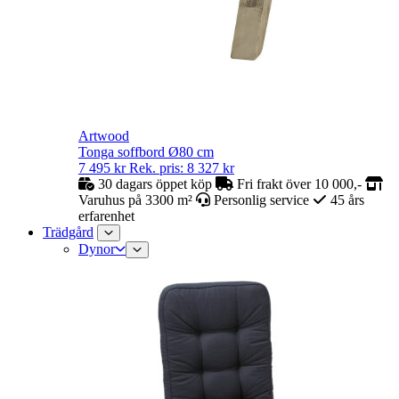
Artwood
Tonga soffbord Ø80 cm
7 495
kr
Rek. pris:
8 327
kr
30 dagars öppet köp
Fri frakt över 10 000,-
Varuhus på 3300 m²
Personlig service
45 års
erfarenhet
Trädgård
Dynor