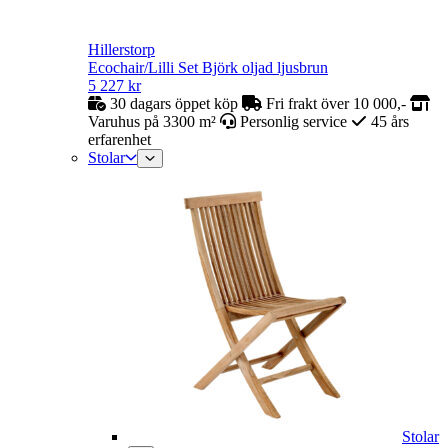
Hillerstorp
Ecochair/Lilli Set Björk oljad ljusbrun
5 227
kr
30 dagars öppet köp
Fri frakt över 10 000,-
Varuhus på 3300 m²
Personlig service
45 års
erfarenhet
Stolar
Stolar