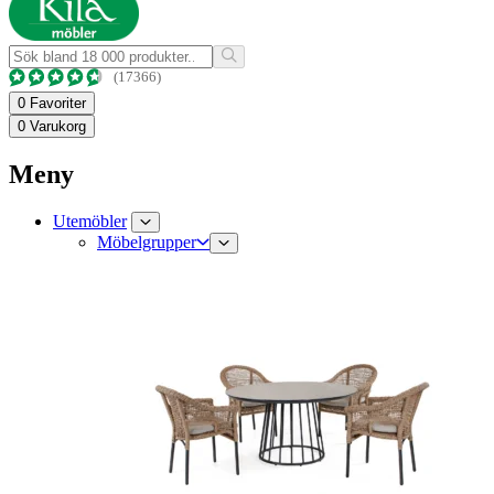
(17366)
0
Favoriter
0
Varukorg
Meny
Utemöbler
Möbelgrupper