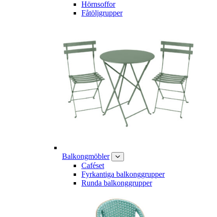
Hörnsoffor
Fåtöljgrupper
Balkongmöbler
Caféset
Fyrkantiga balkonggrupper
Runda balkonggrupper