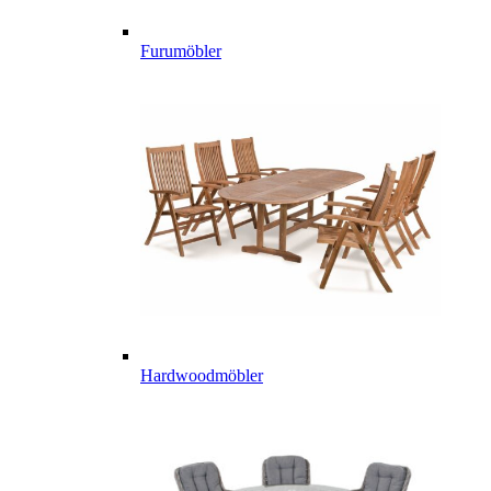
Furumöbler
Hardwoodmöbler