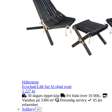
Hillerstorp
Ecochair/Lilli Set Al oljad svart
5 227
kr
30 dagars öppet köp
Fri frakt över 10 000,-
Varuhus på 3300 m²
Personlig service
45 års
erfarenhet
Soffor