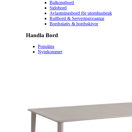
Balkongbord
Sidobord
Avlastningsbord för utomhusbruk
Rullbord & Serveringsvagnar
Bordsstativ & bordsskivor
Handla
Bord
Populära
Nyinkommet