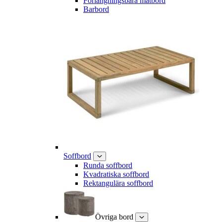
Förlängningsbara matbord
Barbord
Soffbord
Runda soffbord
Kvadratiska soffbord
Rektangulära soffbord
Övriga bord