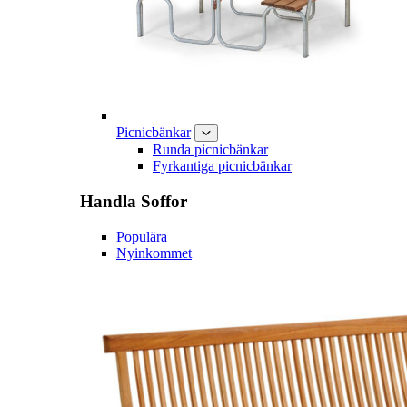
Picnicbänkar
Runda picnicbänkar
Fyrkantiga picnicbänkar
Handla
Soffor
Populära
Nyinkommet