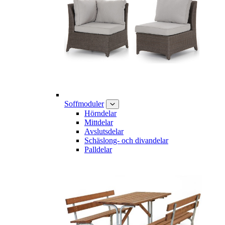
Soffmoduler
Hörndelar
Mittdelar
Avslutsdelar
Schäslong- och divandelar
Palldelar