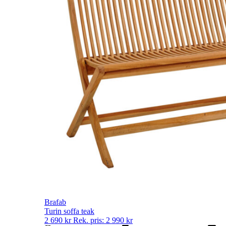
Brafab
Turin soffa teak
2 690
kr
Rek. pris:
2 990
kr