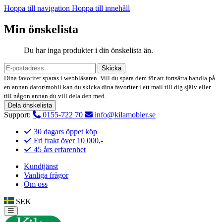
Hoppa till navigation
Hoppa till innehåll
Min önskelista
Du har inga produkter i din önskelista än.
Skicka
Dina favoriter sparas i webbläsaren. Vill du spara dem för att fortsätta handla på
en annan dator/mobil kan du skicka dina favoriter i ett mail till dig själv eller
till någon annan du vill dela den med.
Dela önskelista
Support:
0155-722 70
info@kilamobler.se
30 dagars öppet köp
Fri frakt över 10 000,-
45 års erfarenhet
Kundtjänst
Vanliga frågor
Om oss
SEK