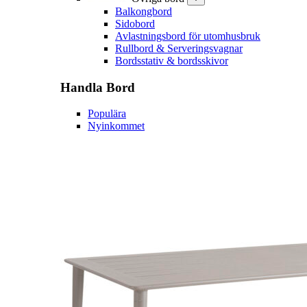
Balkongbord
Sidobord
Avlastningsbord för utomhusbruk
Rullbord & Serveringsvagnar
Bordsstativ & bordsskivor
Handla
Bord
Populära
Nyinkommet