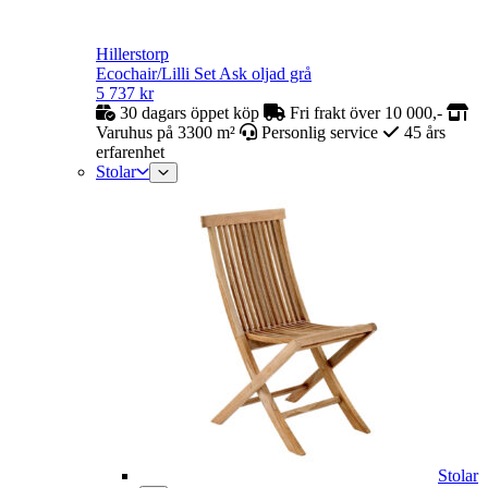
Hillerstorp
Ecochair/Lilli Set Ask oljad grå
5 737
kr
30 dagars öppet köp
Fri frakt över 10 000,-
Varuhus på 3300 m²
Personlig service
45 års
erfarenhet
Stolar
Stolar