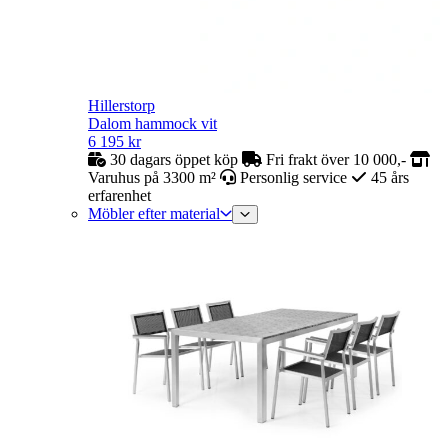
Hillerstorp
Dalom hammock vit
6 195
kr
30 dagars öppet köp
Fri frakt över 10 000,-
Varuhus på 3300 m²
Personlig service
45 års
erfarenhet
Möbler efter material