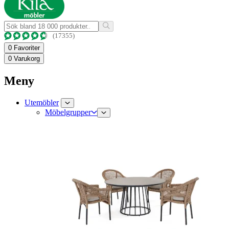
(17355)
0
Favoriter
0
Varukorg
Meny
Utemöbler
Möbelgrupper