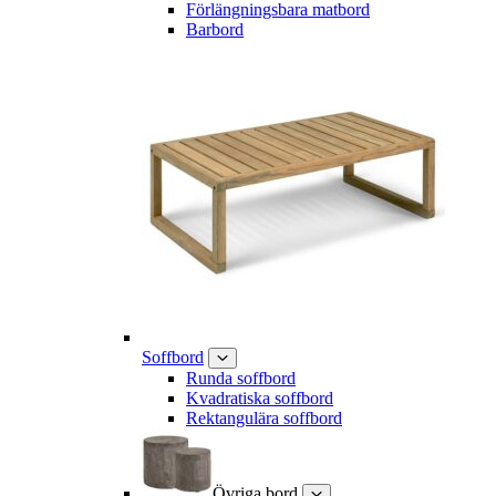
Förlängningsbara matbord
Barbord
Soffbord
Runda soffbord
Kvadratiska soffbord
Rektangulära soffbord
Övriga bord