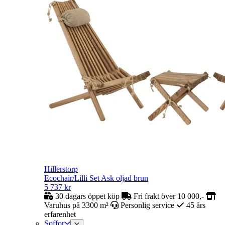
Hillerstorp
Ecochair/Lilli Set Ask oljad brun
5 737
kr
30 dagars öppet köp
Fri frakt över 10 000,-
Varuhus på 3300 m²
Personlig service
45 års
erfarenhet
Soffor