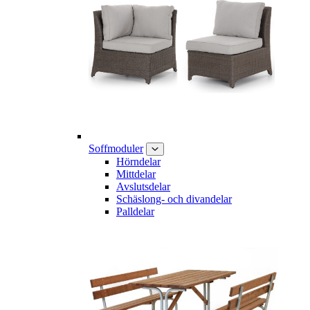
Soffmoduler
Hörndelar
Mittdelar
Avslutsdelar
Schäslong- och divandelar
Palldelar