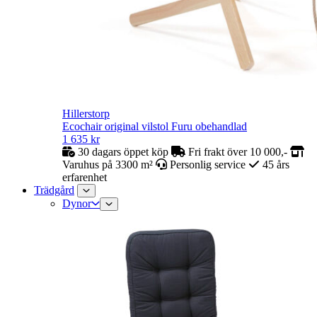
Hillerstorp
Ecochair original vilstol Furu obehandlad
1 635
kr
30 dagars öppet köp
Fri frakt över 10 000,-
Varuhus på 3300 m²
Personlig service
45 års
erfarenhet
Trädgård
Dynor