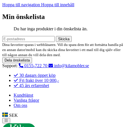
Hoppa till navigation
Hoppa till innehåll
Min önskelista
Du har inga produkter i din önskelista än.
Skicka
Dina favoriter sparas i webbläsaren. Vill du spara dem för att fortsätta handla på
en annan dator/mobil kan du skicka dina favoriter i ett mail till dig själv eller
till någon annan du vill dela den med.
Dela önskelista
Support:
0155-722 70
info@kilamobler.se
30 dagars öppet köp
Fri frakt över 10 000,-
45 års erfarenhet
Kundtjänst
Vanliga frågor
Om oss
SEK