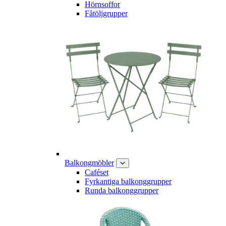
Hörnsoffor
Fåtöljgrupper
Balkongmöbler
Caféset
Fyrkantiga balkonggrupper
Runda balkonggrupper