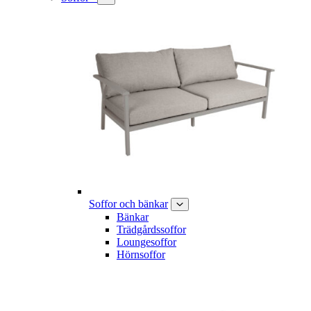
Soffor och bänkar
Bänkar
Trädgårdssoffor
Loungesoffor
Hörnsoffor