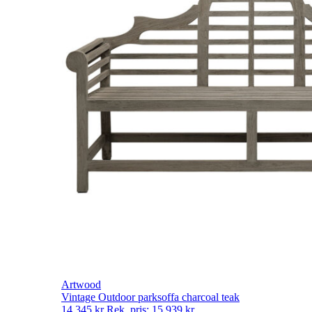
Artwood
Vintage Outdoor parksoffa charcoal teak
14 345
kr
Rek. pris:
15 939
kr