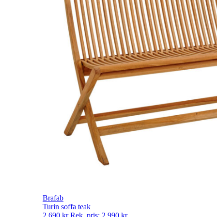
Brafab
Turin soffa teak
2 690
kr
Rek. pris:
2 990
kr