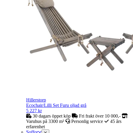
Hillerstorp
Ecochair/Lilli Set Furu oljad grå
5 227
kr
30 dagars öppet köp
Fri frakt över 10 000,-
Varuhus på 3300 m²
Personlig service
45 års
erfarenhet
Soffor