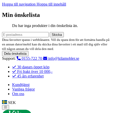
Hoppa till navigation
Hoppa till innehåll
Min önskelista
Du har inga produkter i din önskelista än.
Skicka
Dina favoriter sparas i webbläsaren. Vill du spara dem för att fortsätta handla på
en annan dator/mobil kan du skicka dina favoriter i ett mail till dig själv eller
till någon annan du vill dela den med.
Dela önskelista
Support:
0155-722 70
info@kilamobler.se
30 dagars öppet köp
Fri frakt över 10 000,-
45 års erfarenhet
Kundtjänst
Vanliga frågor
Om oss
SEK