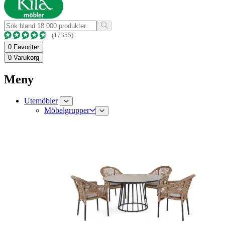
(17355)
0
Favoriter
0
Varukorg
Meny
Utemöbler
Möbelgrupper