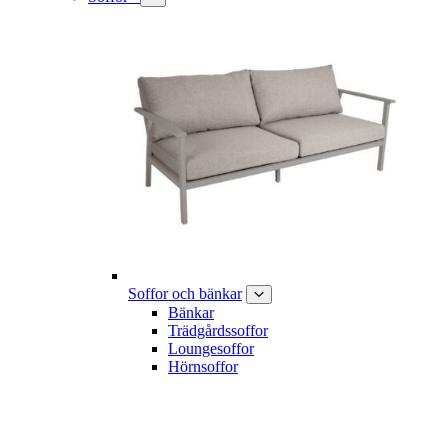
Soffor och bänkar
Bänkar
Trädgårdssoffor
Loungesoffor
Hörnsoffor