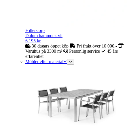
Hillerstorp
Dalom hammock vit
6 195
kr
30 dagars öppet köp
Fri frakt över 10 000,-
Varuhus på 3300 m²
Personlig service
45 års
erfarenhet
Möbler efter material