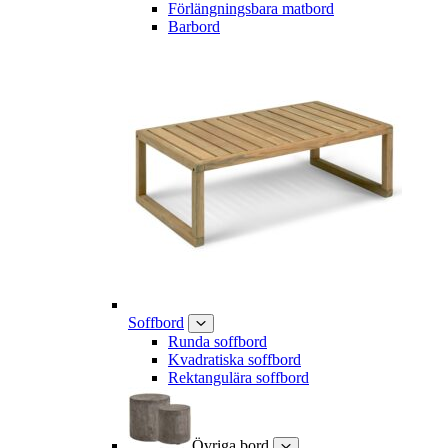
Förlängningsbara matbord
Barbord
Soffbord
Runda soffbord
Kvadratiska soffbord
Rektangulära soffbord
Övriga bord