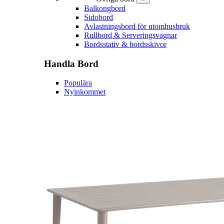
Balkongbord
Sidobord
Avlastningsbord för utomhusbruk
Rullbord & Serveringsvagnar
Bordsstativ & bordsskivor
Handla
Bord
Populära
Nyinkommet