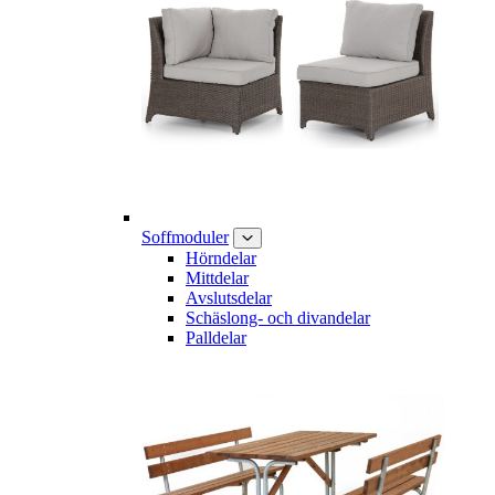
Soffmoduler
Hörndelar
Mittdelar
Avslutsdelar
Schäslong- och divandelar
Palldelar