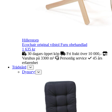
Hillerstorp
Ecochair original vilstol Furu obehandlad
1 635
kr
30 dagars öppet köp
Fri frakt över 10 000,-
Varuhus på 3300 m²
Personlig service
45 års
erfarenhet
Trädgård
Dynor