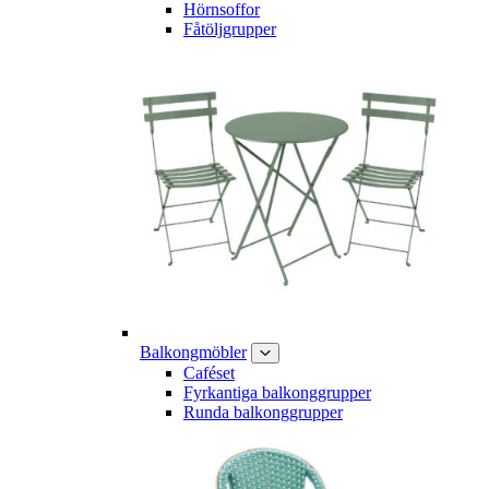
Hörnsoffor
Fåtöljgrupper
Balkongmöbler
Caféset
Fyrkantiga balkonggrupper
Runda balkonggrupper