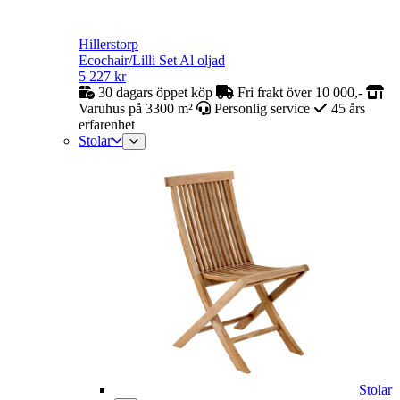
Hillerstorp
Ecochair/Lilli Set Al oljad
5 227
kr
30 dagars öppet köp
Fri frakt över 10 000,-
Varuhus på 3300 m²
Personlig service
45 års
erfarenhet
Stolar
Stolar