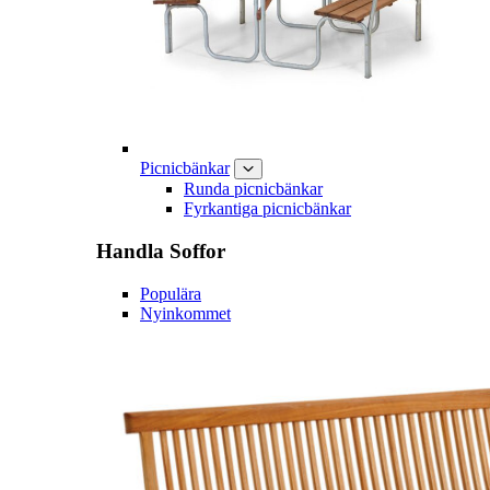
Picnicbänkar
Runda picnicbänkar
Fyrkantiga picnicbänkar
Handla
Soffor
Populära
Nyinkommet