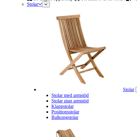
Stolar
Stolar
Stolar med armstöd
Stolar utan armstöd
Klappstolar
Positionsstolar
Balkongstolar