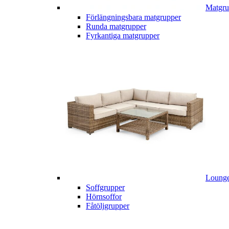
Matgru
Förlängningsbara matgrupper
Runda matgrupper
Fyrkantiga matgrupper
Lounge
Soffgrupper
Hörnsoffor
Fåtöljgrupper