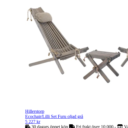
Hillerstorp
Ecochair/Lilli Set Furu oljad grå
5 227
kr
30 dagars öppet köp
Fri frakt över 10 000,-
Va