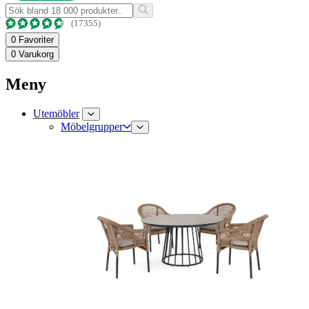
(17355)
0
Favoriter
0
Varukorg
Meny
Utemöbler
Möbelgrupper