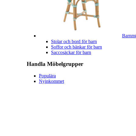
Barnmö
Stolar och bord för barn
Soffor och bänkar för barn
Saccosäckar för barn
Handla
Möbelgrupper
Populära
Nyinkommet