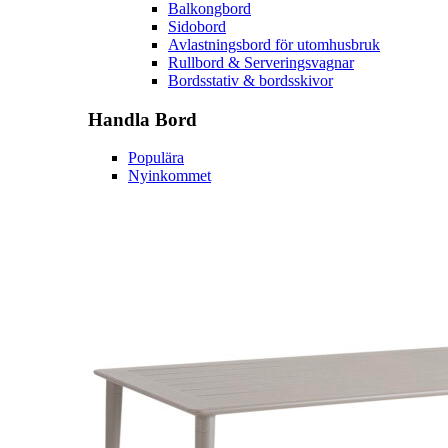
Balkongbord
Sidobord
Avlastningsbord för utomhusbruk
Rullbord & Serveringsvagnar
Bordsstativ & bordsskivor
Handla
Bord
Populära
Nyinkommet