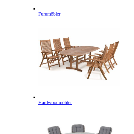
Furumöbler
Hardwoodmöbler