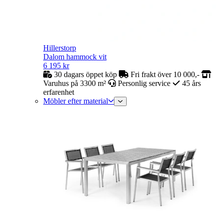
Hillerstorp
Dalom hammock vit
6 195
kr
30 dagars öppet köp
Fri frakt över 10 000,-
Varuhus på 3300 m²
Personlig service
45 års
erfarenhet
Möbler efter material