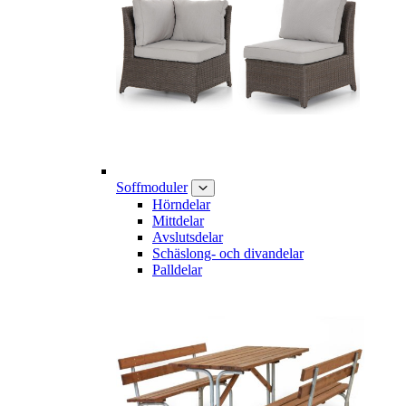
Soffmoduler
Hörndelar
Mittdelar
Avslutsdelar
Schäslong- och divandelar
Palldelar