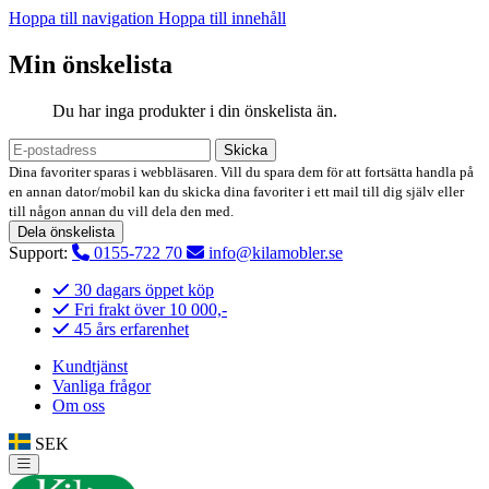
Hoppa till navigation
Hoppa till innehåll
Min önskelista
Du har inga produkter i din önskelista än.
Skicka
Dina favoriter sparas i webbläsaren. Vill du spara dem för att fortsätta handla på
en annan dator/mobil kan du skicka dina favoriter i ett mail till dig själv eller
till någon annan du vill dela den med.
Dela önskelista
Support:
0155-722 70
info@kilamobler.se
30 dagars öppet köp
Fri frakt över 10 000,-
45 års erfarenhet
Kundtjänst
Vanliga frågor
Om oss
SEK