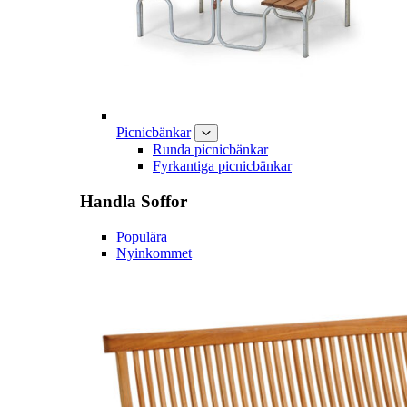
Picnicbänkar
Runda picnicbänkar
Fyrkantiga picnicbänkar
Handla
Soffor
Populära
Nyinkommet