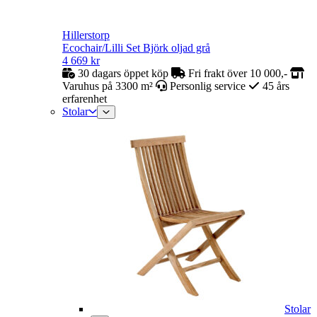
Hillerstorp
Ecochair/Lilli Set Björk oljad grå
4 669
kr
30 dagars öppet köp
Fri frakt över 10 000,-
Varuhus på 3300 m²
Personlig service
45 års
erfarenhet
Stolar
Stolar