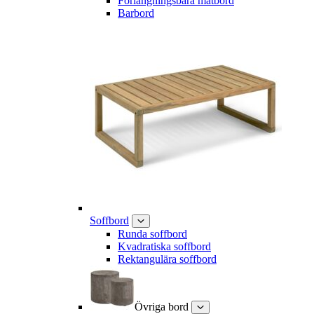
Förlängningsbara matbord
Barbord
Soffbord
Runda soffbord
Kvadratiska soffbord
Rektangulära soffbord
Övriga bord