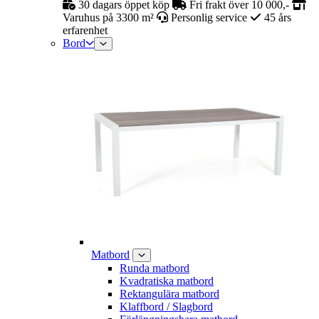
30 dagars öppet köp
Fri frakt över 10 000,-
Varuhus på 3300 m²
Personlig service
45 års
erfarenhet
Bord
Matbord
Runda matbord
Kvadratiska matbord
Rektangulära matbord
Klaffbord / Slagbord