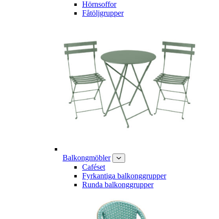
Hörnsoffor
Fåtöljgrupper
Balkongmöbler
Caféset
Fyrkantiga balkonggrupper
Runda balkonggrupper