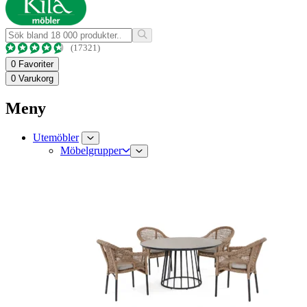
(17321)
0
Favoriter
0
Varukorg
Meny
Utemöbler
Möbelgrupper