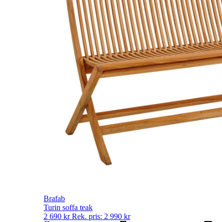
Brafab
Turin soffa teak
2 690
kr
Rek. pris:
2 990
kr