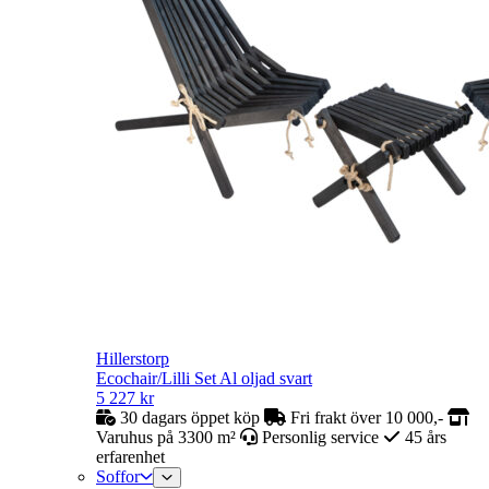
Hillerstorp
Ecochair/Lilli Set Al oljad svart
5 227
kr
30 dagars öppet köp
Fri frakt över 10 000,-
Varuhus på 3300 m²
Personlig service
45 års
erfarenhet
Soffor