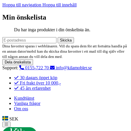
Hoppa till navigation
Hoppa till innehåll
Min önskelista
Du har inga produkter i din önskelista än.
Skicka
Dina favoriter sparas i webbläsaren. Vill du spara dem för att fortsätta handla på
en annan dator/mobil kan du skicka dina favoriter i ett mail till dig själv eller
till någon annan du vill dela den med.
Dela önskelista
Support:
0155-722 70
info@kilamobler.se
30 dagars öppet köp
Fri frakt över 10 000,-
45 års erfarenhet
Kundtjänst
Vanliga frågor
Om oss
SEK