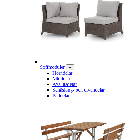
Soffmoduler
Hörndelar
Mittdelar
Avslutsdelar
Schäslong- och divandelar
Palldelar