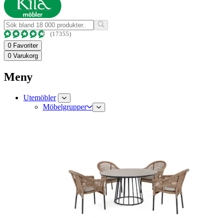
(17355)
0
Favoriter
0
Varukorg
Meny
Utemöbler
Möbelgrupper