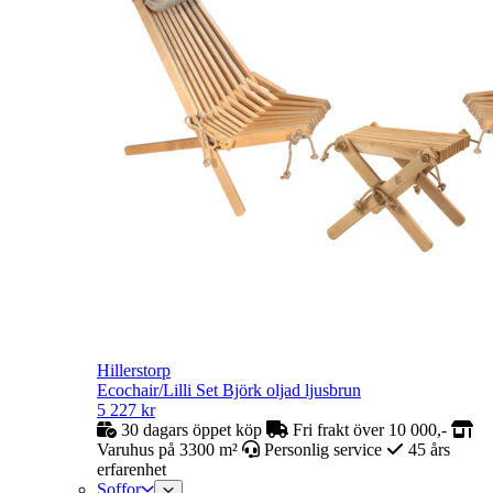
Hillerstorp
Ecochair/Lilli Set Björk oljad ljusbrun
5 227
kr
30 dagars öppet köp
Fri frakt över 10 000,-
Varuhus på 3300 m²
Personlig service
45 års
erfarenhet
Soffor