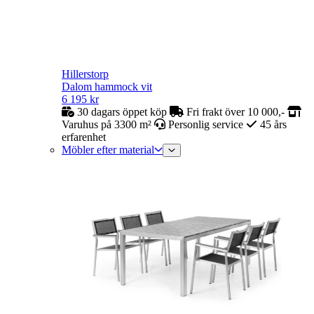
Hillerstorp
Dalom hammock vit
6 195
kr
30 dagars öppet köp
Fri frakt över 10 000,-
Varuhus på 3300 m²
Personlig service
45 års
erfarenhet
Möbler efter material