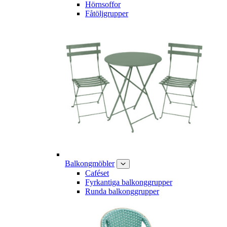
Hörnsoffor
Fåtöljgrupper
Balkongmöbler
Caféset
Fyrkantiga balkonggrupper
Runda balkonggrupper