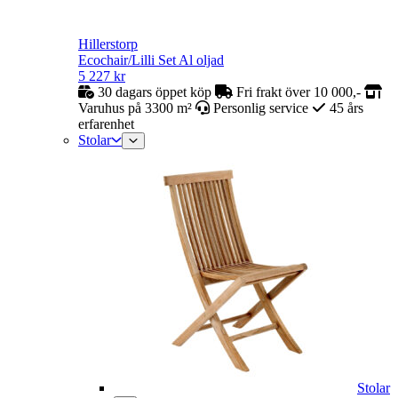
Hillerstorp
Ecochair/Lilli Set Al oljad
5 227
kr
30 dagars öppet köp
Fri frakt över 10 000,-
Varuhus på 3300 m²
Personlig service
45 års
erfarenhet
Stolar
Stolar