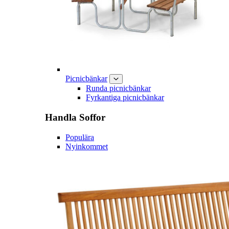
Picnicbänkar
Runda picnicbänkar
Fyrkantiga picnicbänkar
Handla
Soffor
Populära
Nyinkommet