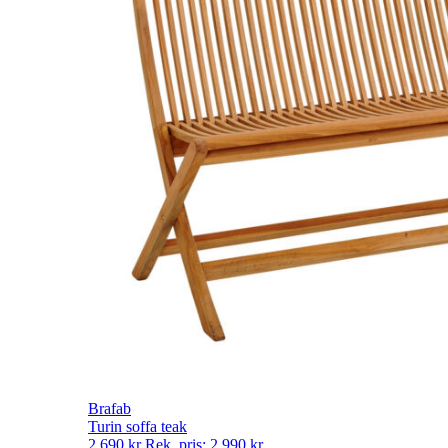
Brafab
Turin soffa teak
2 690
kr
Rek. pris:
2 990
kr