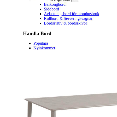
Balkongbord
Sidobord
Avlastningsbord för utomhusbruk
Rullbord & Serveringsvagnar
Bordsstativ & bordsskivor
Handla
Bord
Populära
Nyinkommet