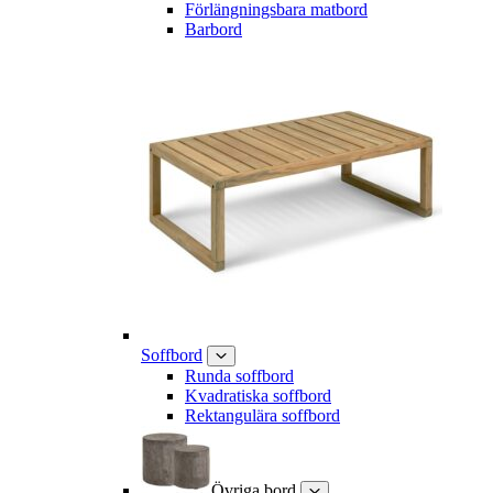
Förlängningsbara matbord
Barbord
Soffbord
Runda soffbord
Kvadratiska soffbord
Rektangulära soffbord
Övriga bord