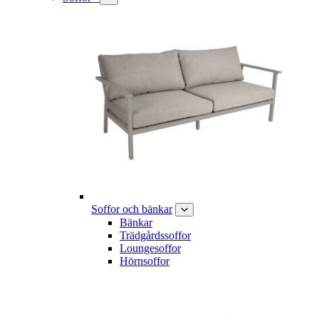
Soffor och bänkar
Bänkar
Trädgårdssoffor
Loungesoffor
Hörnsoffor