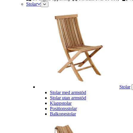
Stolar
Stolar
Stolar med armstöd
Stolar utan armstöd
Klappstolar
Positionsstolar
Balkongstolar