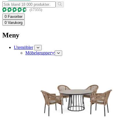
(17355)
0
Favoriter
0
Varukorg
Meny
Utemöbler
Möbelgrupper