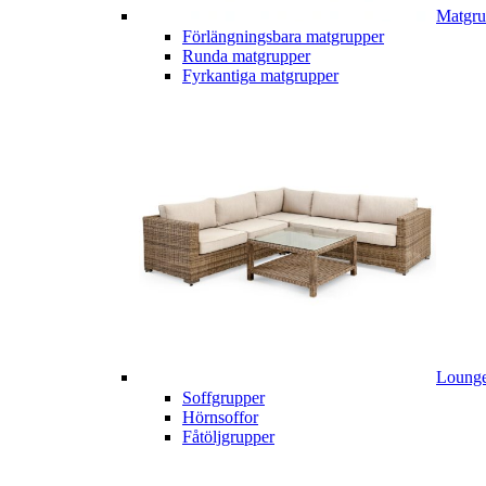
Matgru
Förlängningsbara matgrupper
Runda matgrupper
Fyrkantiga matgrupper
Lounge
Soffgrupper
Hörnsoffor
Fåtöljgrupper