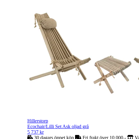
Hillerstorp
Ecochair/Lilli Set Ask oljad grå
5 737
kr
30 dagars öppet köp
Fri frakt över 10 000,-
Va