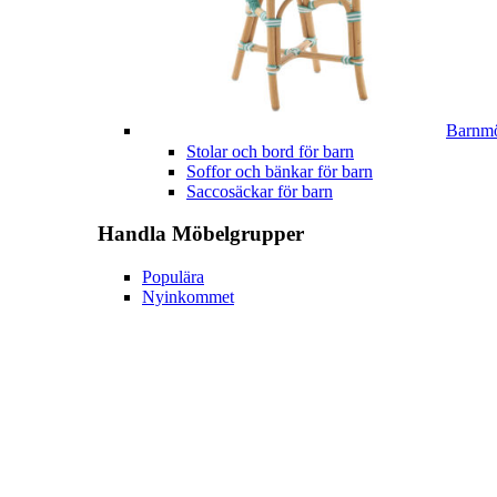
Barnmö
Stolar och bord för barn
Soffor och bänkar för barn
Saccosäckar för barn
Handla
Möbelgrupper
Populära
Nyinkommet