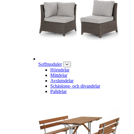
Soffmoduler
Hörndelar
Mittdelar
Avslutsdelar
Schäslong- och divandelar
Palldelar