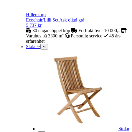
Hillerstorp
Ecochair/Lilli Set Ask oljad grå
5 737
kr
30 dagars öppet köp
Fri frakt över 10 000,-
Varuhus på 3300 m²
Personlig service
45 års
erfarenhet
Stolar
Stolar