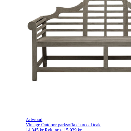
Artwood
Vintage Outdoor parksoffa charcoal teak
14 345
kr
Rek. pris:
15 939
kr