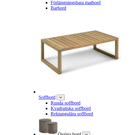
Förlängningsbara matbord
Barbord
Soffbord
Runda soffbord
Kvadratiska soffbord
Rektangulära soffbord
Övriga bord