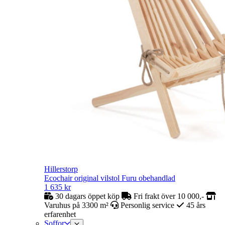
Hillerstorp
Ecochair original vilstol Furu obehandlad
1 635
kr
30 dagars öppet köp
Fri frakt över 10 000,-
Varuhus på 3300 m²
Personlig service
45 års
erfarenhet
Soffor