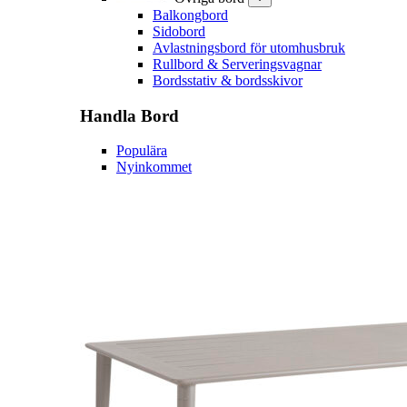
Balkongbord
Sidobord
Avlastningsbord för utomhusbruk
Rullbord & Serveringsvagnar
Bordsstativ & bordsskivor
Handla
Bord
Populära
Nyinkommet