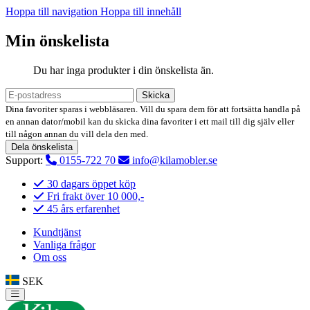
Hoppa till navigation
Hoppa till innehåll
Min önskelista
Du har inga produkter i din önskelista än.
Skicka
Dina favoriter sparas i webbläsaren. Vill du spara dem för att fortsätta handla på
en annan dator/mobil kan du skicka dina favoriter i ett mail till dig själv eller
till någon annan du vill dela den med.
Dela önskelista
Support:
0155-722 70
info@kilamobler.se
30 dagars öppet köp
Fri frakt över 10 000,-
45 års erfarenhet
Kundtjänst
Vanliga frågor
Om oss
SEK