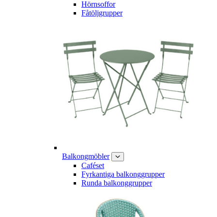
Hörnsoffor
Fåtöljgrupper
Balkongmöbler
Caféset
Fyrkantiga balkonggrupper
Runda balkonggrupper