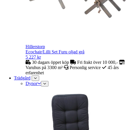
Hillerstorp
Ecochair/Lilli Set Furu oljad grå
5 227
kr
30 dagars öppet köp
Fri frakt över 10 000,-
Varuhus på 3300 m²
Personlig service
45 års
erfarenhet
Trädgård
Dynor