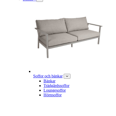
Soffor och bänkar
Bänkar
Trädgårdssoffor
Loungesoffor
Hörnsoffor