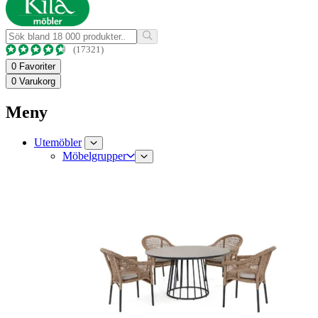
(17321)
0
Favoriter
0
Varukorg
Meny
Utemöbler
Möbelgrupper