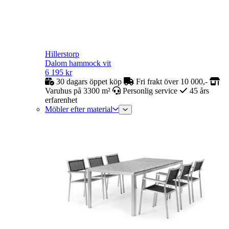
Hillerstorp
Dalom hammock vit
6 195
kr
30 dagars öppet köp
Fri frakt över 10 000,-
Varuhus på 3300 m²
Personlig service
45 års
erfarenhet
Möbler efter material