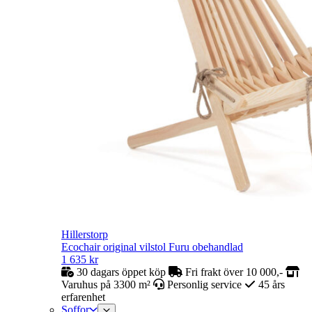
Hillerstorp
Ecochair original vilstol Furu obehandlad
1 635
kr
30 dagars öppet köp
Fri frakt över 10 000,-
Varuhus på 3300 m²
Personlig service
45 års
erfarenhet
Soffor