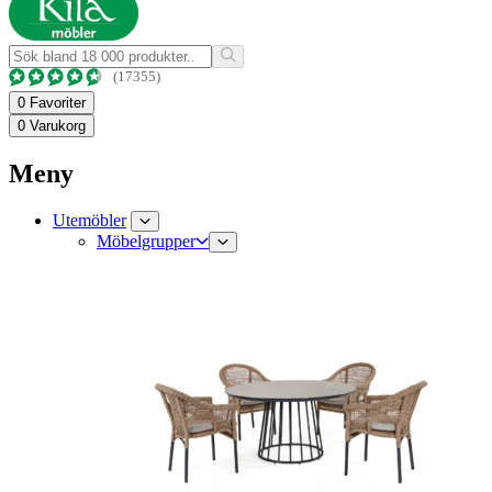
(17355)
0
Favoriter
0
Varukorg
Meny
Utemöbler
Möbelgrupper