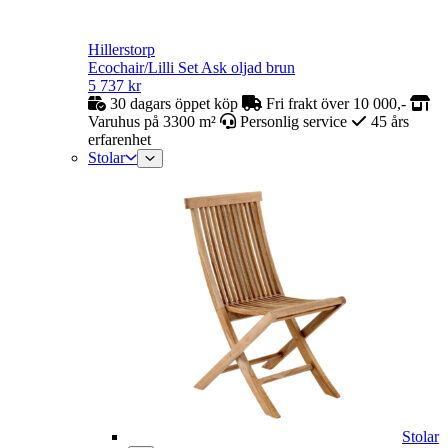
Hillerstorp
Ecochair/Lilli Set Ask oljad brun
5 737
kr
30 dagars öppet köp
Fri frakt över 10 000,-
Varuhus på 3300 m²
Personlig service
45 års
erfarenhet
Stolar
Stolar