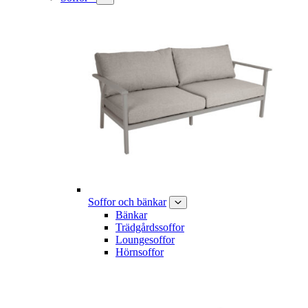
Soffor och bänkar
Bänkar
Trädgårdssoffor
Loungesoffor
Hörnsoffor