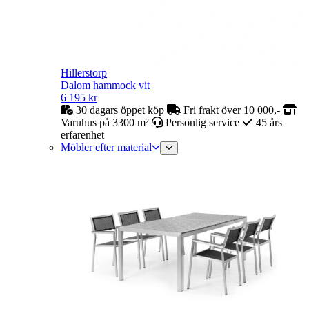
Hillerstorp
Dalom hammock vit
6 195
kr
30 dagars öppet köp
Fri frakt över 10 000,-
Varuhus på 3300 m²
Personlig service
45 års
erfarenhet
Möbler efter material