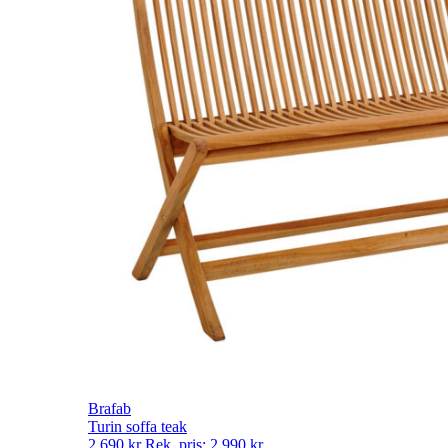
Brafab
Turin soffa teak
2 690
kr
Rek. pris:
2 990
kr