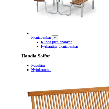
Picnicbänkar
Runda picnicbänkar
Fyrkantiga picnicbänkar
Handla
Soffor
Populära
Nyinkommet