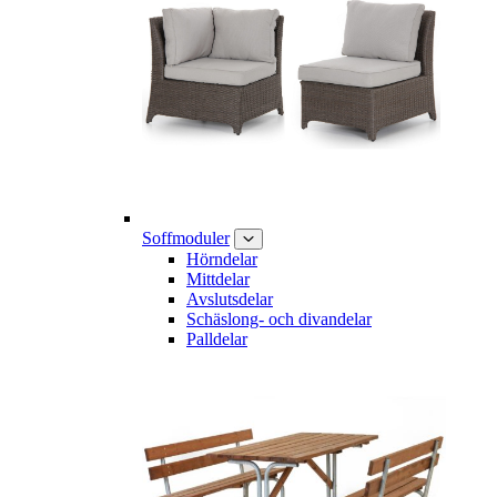
Soffmoduler
Hörndelar
Mittdelar
Avslutsdelar
Schäslong- och divandelar
Palldelar