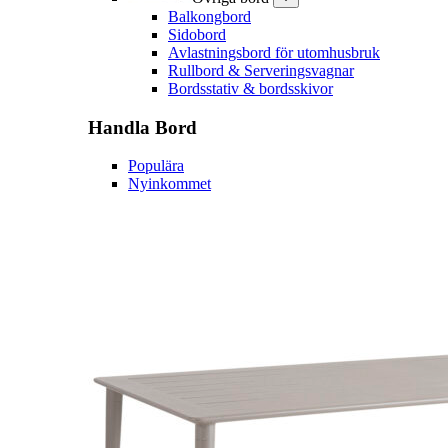
Balkongbord
Sidobord
Avlastningsbord för utomhusbruk
Rullbord & Serveringsvagnar
Bordsstativ & bordsskivor
Handla
Bord
Populära
Nyinkommet