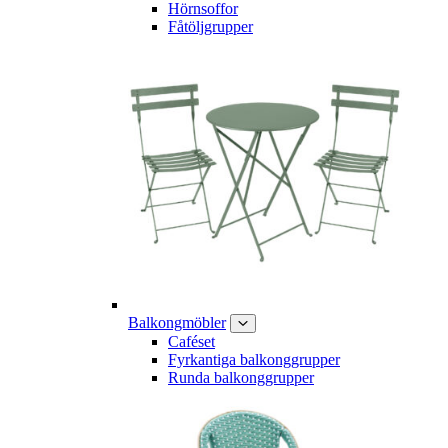
Hörnsoffor
Fåtöljgrupper
Balkongmöbler
Caféset
Fyrkantiga balkonggrupper
Runda balkonggrupper