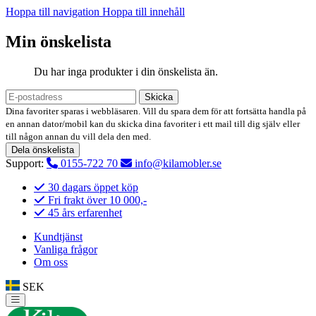
Hoppa till navigation
Hoppa till innehåll
Min önskelista
Du har inga produkter i din önskelista än.
Skicka
Dina favoriter sparas i webbläsaren. Vill du spara dem för att fortsätta handla på
en annan dator/mobil kan du skicka dina favoriter i ett mail till dig själv eller
till någon annan du vill dela den med.
Dela önskelista
Support:
0155-722 70
info@kilamobler.se
30 dagars öppet köp
Fri frakt över 10 000,-
45 års erfarenhet
Kundtjänst
Vanliga frågor
Om oss
SEK