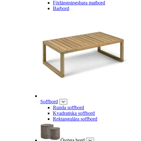
Förlängningsbara matbord
Barbord
Soffbord
Runda soffbord
Kvadratiska soffbord
Rektangulära soffbord
Övriga bord