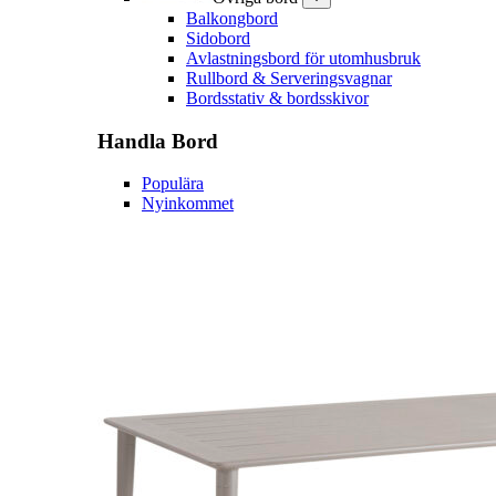
Balkongbord
Sidobord
Avlastningsbord för utomhusbruk
Rullbord & Serveringsvagnar
Bordsstativ & bordsskivor
Handla
Bord
Populära
Nyinkommet