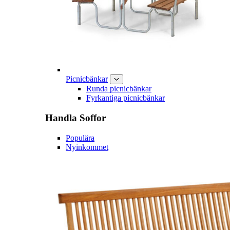
Picnicbänkar
Runda picnicbänkar
Fyrkantiga picnicbänkar
Handla
Soffor
Populära
Nyinkommet