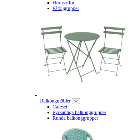
Hörnsoffor
Fåtöljgrupper
Balkongmöbler
Caféset
Fyrkantiga balkonggrupper
Runda balkonggrupper