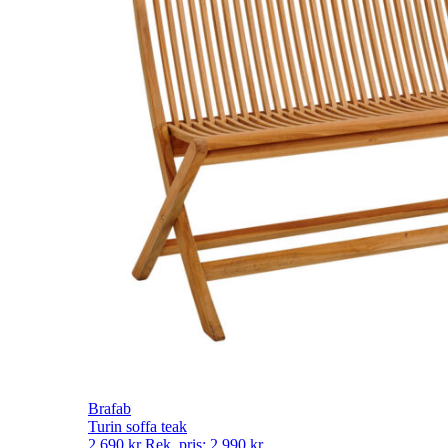
Brafab
Turin soffa teak
2 690
kr
Rek. pris:
2 990
kr