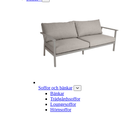
Soffor och bänkar
Bänkar
Trädgårdssoffor
Loungesoffor
Hörnsoffor