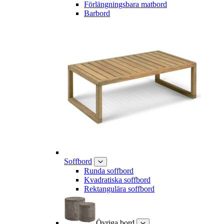
Förlängningsbara matbord
Barbord
Soffbord
Runda soffbord
Kvadratiska soffbord
Rektangulära soffbord
Övriga bord