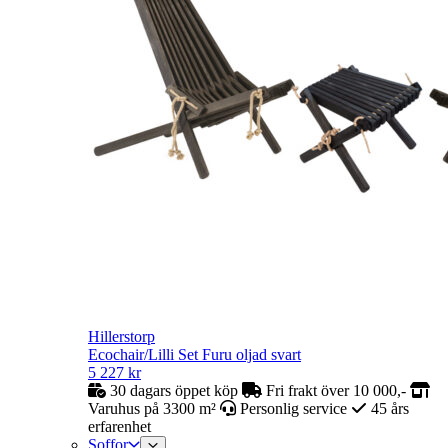
Hillerstorp
Ecochair/Lilli Set Furu oljad svart
5 227
kr
30 dagars öppet köp
Fri frakt över 10 000,-
Varuhus på 3300 m²
Personlig service
45 års
erfarenhet
Soffor