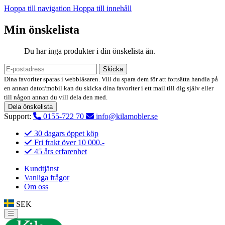
Hoppa till navigation
Hoppa till innehåll
Min önskelista
Du har inga produkter i din önskelista än.
Skicka
Dina favoriter sparas i webbläsaren. Vill du spara dem för att fortsätta handla på
en annan dator/mobil kan du skicka dina favoriter i ett mail till dig själv eller
till någon annan du vill dela den med.
Dela önskelista
Support:
0155-722 70
info@kilamobler.se
30 dagars öppet köp
Fri frakt över 10 000,-
45 års erfarenhet
Kundtjänst
Vanliga frågor
Om oss
SEK