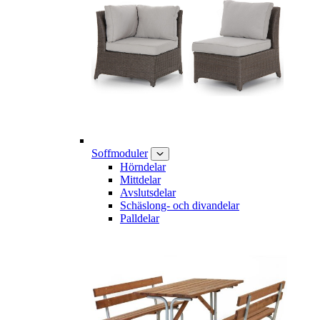
Soffmoduler
Hörndelar
Mittdelar
Avslutsdelar
Schäslong- och divandelar
Palldelar