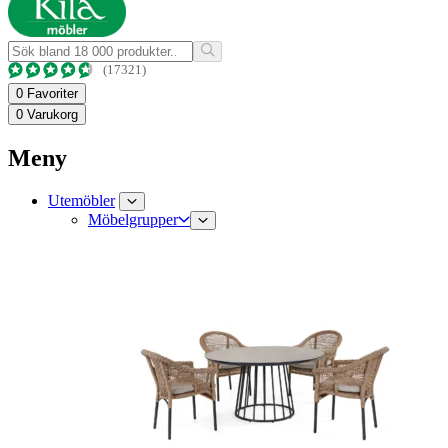
(17321)
0
Favoriter
0
Varukorg
Meny
Utemöbler
Möbelgrupper