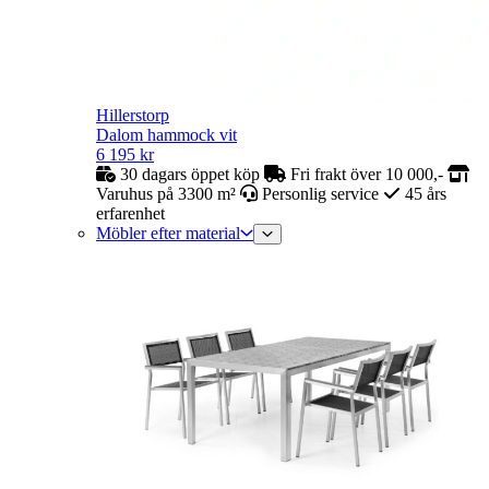
Hillerstorp
Dalom hammock vit
6 195
kr
30 dagars öppet köp
Fri frakt över 10 000,-
Varuhus på 3300 m²
Personlig service
45 års
erfarenhet
Möbler efter material