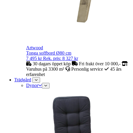
Artwood
Tonga soffbord Ø80 cm
7 495
kr
Rek. pris:
8 327
kr
30 dagars öppet köp
Fri frakt över 10 000,-
Varuhus på 3300 m²
Personlig service
45 års
erfarenhet
Trädgård
Dynor