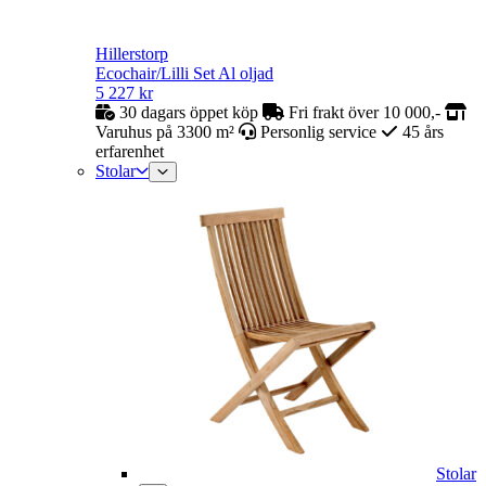
Hillerstorp
Ecochair/Lilli Set Al oljad
5 227
kr
30 dagars öppet köp
Fri frakt över 10 000,-
Varuhus på 3300 m²
Personlig service
45 års
erfarenhet
Stolar
Stolar