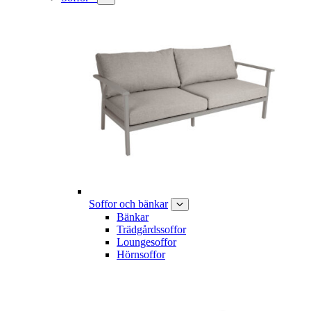
Soffor och bänkar
Bänkar
Trädgårdssoffor
Loungesoffor
Hörnsoffor