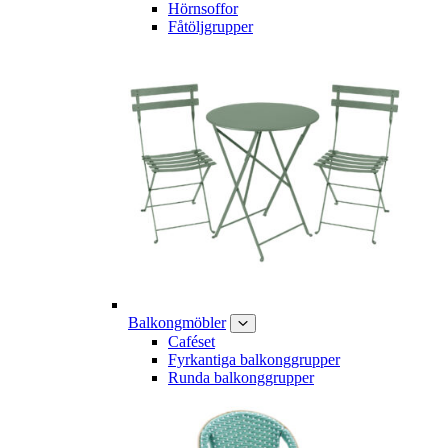
Hörnsoffor
Fåtöljgrupper
Balkongmöbler
Caféset
Fyrkantiga balkonggrupper
Runda balkonggrupper