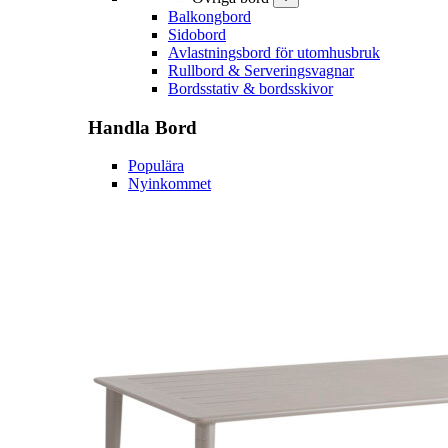
Balkongbord
Sidobord
Avlastningsbord för utomhusbruk
Rullbord & Serveringsvagnar
Bordsstativ & bordsskivor
Handla
Bord
Populära
Nyinkommet