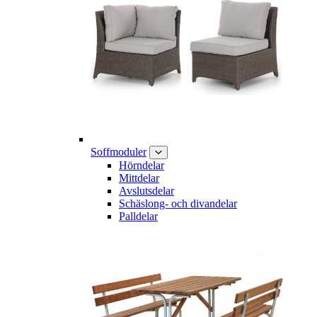
Soffmoduler
Hörndelar
Mittdelar
Avslutsdelar
Schäslong- och divandelar
Palldelar