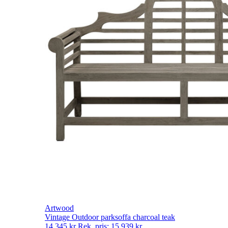
Artwood
Vintage Outdoor parksoffa charcoal teak
14 345
kr
Rek. pris:
15 939
kr