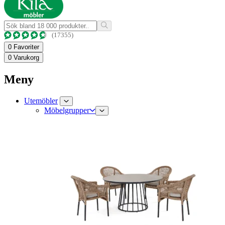
(17355)
0
Favoriter
0
Varukorg
Meny
Utemöbler
Möbelgrupper