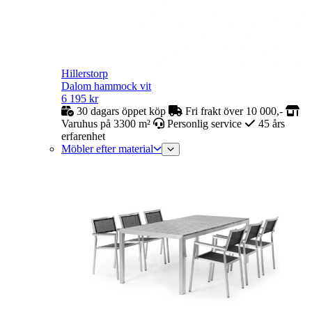
Hillerstorp
Dalom hammock vit
6 195
kr
30 dagars öppet köp
Fri frakt över 10 000,-
Varuhus på 3300 m²
Personlig service
45 års
erfarenhet
Möbler efter material