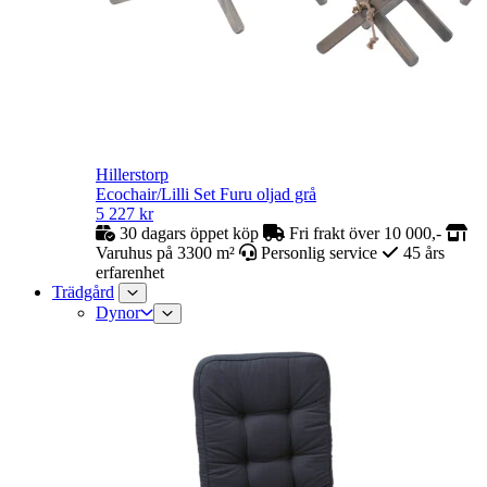
Hillerstorp
Ecochair/Lilli Set Furu oljad grå
5 227
kr
30 dagars öppet köp
Fri frakt över 10 000,-
Varuhus på 3300 m²
Personlig service
45 års
erfarenhet
Trädgård
Dynor