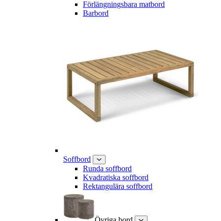
Förlängningsbara matbord
Barbord
Soffbord
Runda soffbord
Kvadratiska soffbord
Rektangulära soffbord
Övriga bord