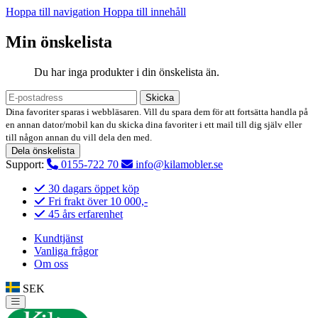
Hoppa till navigation
Hoppa till innehåll
Min önskelista
Du har inga produkter i din önskelista än.
Skicka
Dina favoriter sparas i webbläsaren. Vill du spara dem för att fortsätta handla på
en annan dator/mobil kan du skicka dina favoriter i ett mail till dig själv eller
till någon annan du vill dela den med.
Dela önskelista
Support:
0155-722 70
info@kilamobler.se
30 dagars öppet köp
Fri frakt över 10 000,-
45 års erfarenhet
Kundtjänst
Vanliga frågor
Om oss
SEK