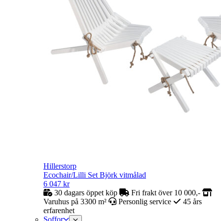
Hillerstorp
Ecochair/Lilli Set Björk vitmålad
6 047
kr
30 dagars öppet köp
Fri frakt över 10 000,-
Varuhus på 3300 m²
Personlig service
45 års
erfarenhet
Soffor