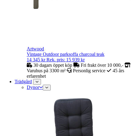
Artwood
Vintage Outdoor parksoffa charcoal teak
14 345
kr
Rek. pris:
15 939
kr
30 dagars öppet köp
Fri frakt över 10 000,-
Varuhus på 3300 m²
Personlig service
45 års
erfarenhet
Trädgård
Dynor