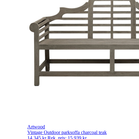
Artwood
Vintage Outdoor parksoffa charcoal teak
14 345
kr
Rek. pris:
15 939
kr