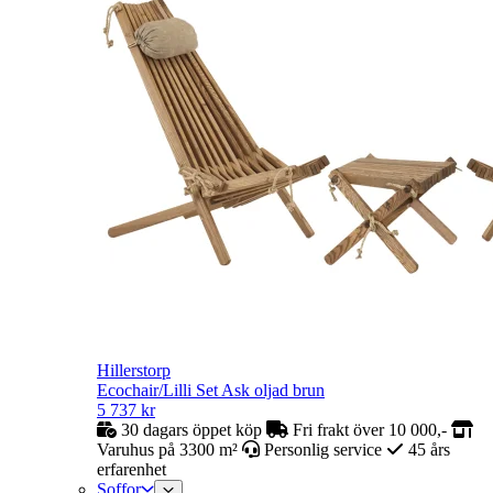
Hillerstorp
Ecochair/Lilli Set Ask oljad brun
5 737
kr
30 dagars öppet köp
Fri frakt över 10 000,-
Varuhus på 3300 m²
Personlig service
45 års
erfarenhet
Soffor