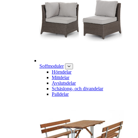
Soffmoduler
Hörndelar
Mittdelar
Avslutsdelar
Schäslong- och divandelar
Palldelar