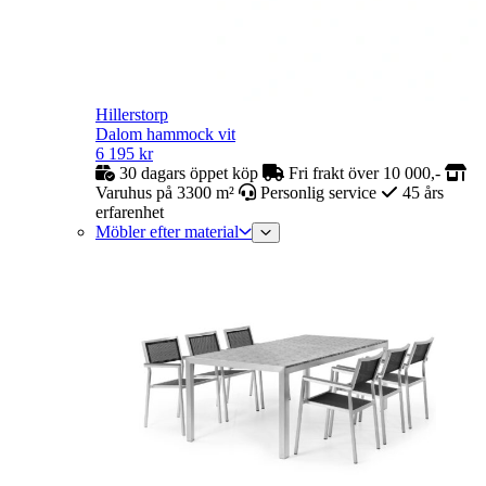
Hillerstorp
Dalom hammock vit
6 195
kr
30 dagars öppet köp
Fri frakt över 10 000,-
Varuhus på 3300 m²
Personlig service
45 års
erfarenhet
Möbler efter material