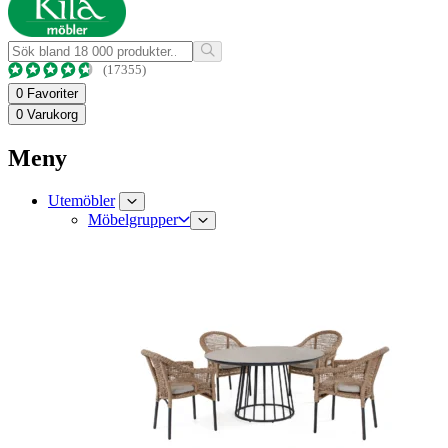
(17355)
0
Favoriter
0
Varukorg
Meny
Utemöbler
Möbelgrupper