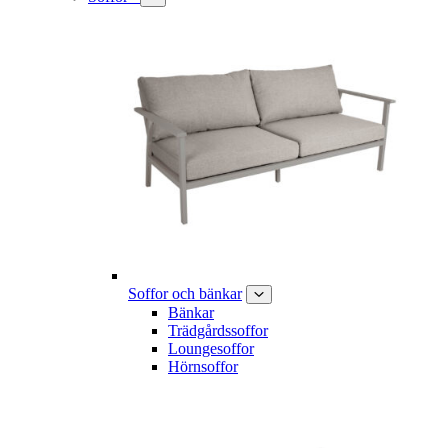
Soffor och bänkar
Bänkar
Trädgårdssoffor
Loungesoffor
Hörnsoffor