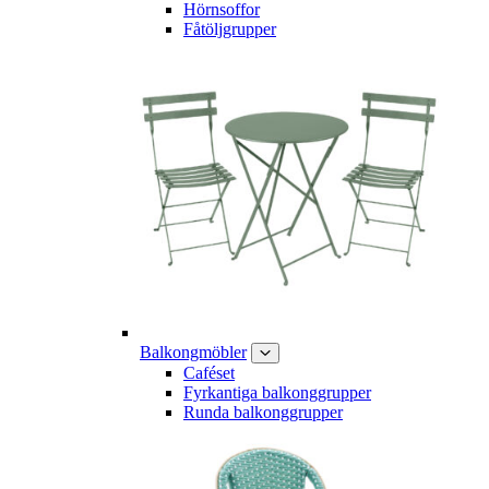
Hörnsoffor
Fåtöljgrupper
Balkongmöbler
Caféset
Fyrkantiga balkonggrupper
Runda balkonggrupper