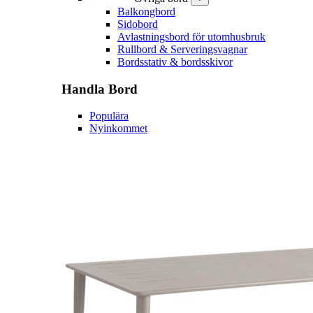
Balkongbord
Sidobord
Avlastningsbord för utomhusbruk
Rullbord & Serveringsvagnar
Bordsstativ & bordsskivor
Handla
Bord
Populära
Nyinkommet