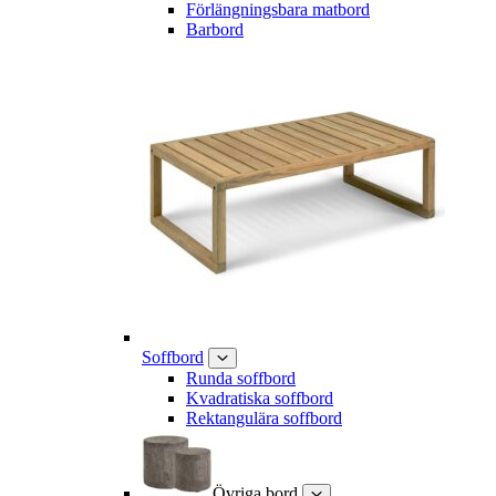
Förlängningsbara matbord
Barbord
Soffbord
Runda soffbord
Kvadratiska soffbord
Rektangulära soffbord
Övriga bord