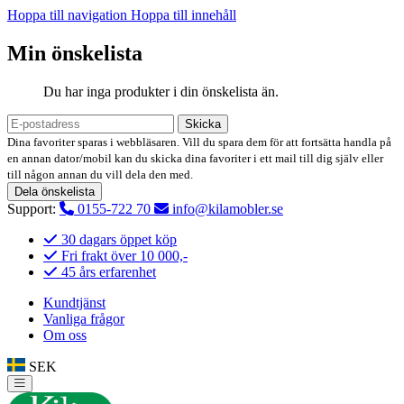
Hoppa till navigation
Hoppa till innehåll
Min önskelista
Du har inga produkter i din önskelista än.
Skicka
Dina favoriter sparas i webbläsaren. Vill du spara dem för att fortsätta handla på
en annan dator/mobil kan du skicka dina favoriter i ett mail till dig själv eller
till någon annan du vill dela den med.
Dela önskelista
Support:
0155-722 70
info@kilamobler.se
30 dagars öppet köp
Fri frakt över 10 000,-
45 års erfarenhet
Kundtjänst
Vanliga frågor
Om oss
SEK