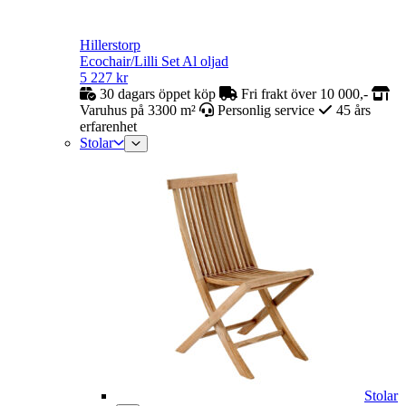
Hillerstorp
Ecochair/Lilli Set Al oljad
5 227
kr
30 dagars öppet köp
Fri frakt över 10 000,-
Varuhus på 3300 m²
Personlig service
45 års
erfarenhet
Stolar
Stolar