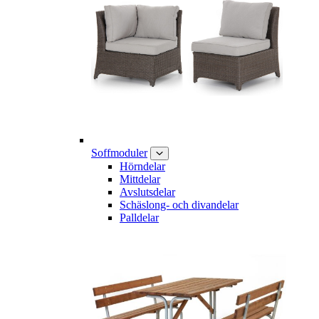
Soffmoduler
Hörndelar
Mittdelar
Avslutsdelar
Schäslong- och divandelar
Palldelar