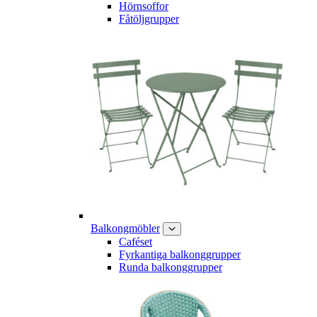
Hörnsoffor
Fåtöljgrupper
Balkongmöbler
Caféset
Fyrkantiga balkonggrupper
Runda balkonggrupper