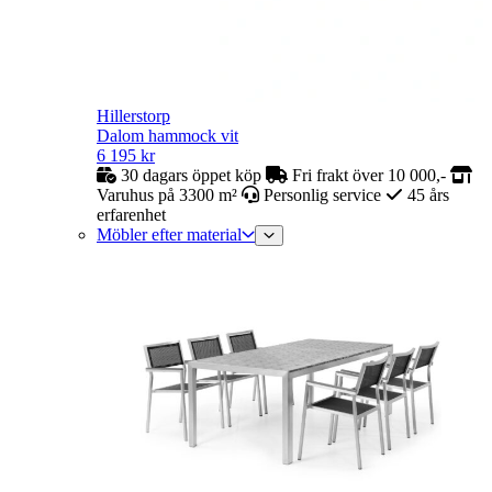
Hillerstorp
Dalom hammock vit
6 195
kr
30 dagars öppet köp
Fri frakt över 10 000,-
Varuhus på 3300 m²
Personlig service
45 års
erfarenhet
Möbler efter material