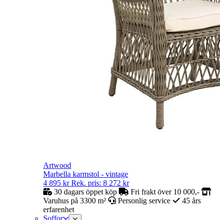
Artwood
Marbella karmstol - vintage
4 895
kr
Rek. pris:
8 272
kr
30 dagars öppet köp
Fri frakt över 10 000,-
Varuhus på 3300 m²
Personlig service
45 års
erfarenhet
Soffor