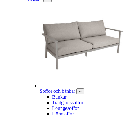
Soffor och bänkar
Bänkar
Trädgårdssoffor
Loungesoffor
Hörnsoffor