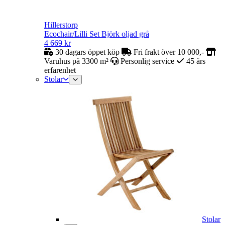
Hillerstorp
Ecochair/Lilli Set Björk oljad grå
4 669
kr
30 dagars öppet köp
Fri frakt över 10 000,-
Varuhus på 3300 m²
Personlig service
45 års
erfarenhet
Stolar
Stolar