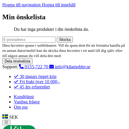
Hoppa till navigation
Hoppa till innehåll
Min önskelista
Du har inga produkter i din önskelista än.
Skicka
Dina favoriter sparas i webbläsaren. Vill du spara dem för att fortsätta handla på
en annan dator/mobil kan du skicka dina favoriter i ett mail till dig själv eller
till någon annan du vill dela den med.
Dela önskelista
Support:
0155-722 70
info@kilamobler.se
30 dagars öppet köp
Fri frakt över 10 000,-
45 års erfarenhet
Kundtjänst
Vanliga frågor
Om oss
SEK