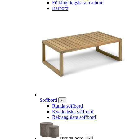
Förlängningsbara matbord
Barbord
Soffbord
Runda soffbord
Kvadratiska soffbord
Rektangulära soffbord
Övriga bord