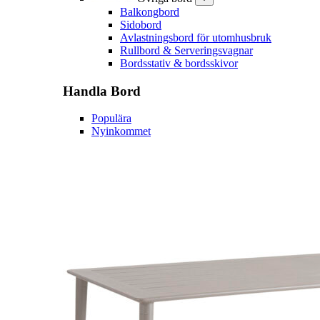
Balkongbord
Sidobord
Avlastningsbord för utomhusbruk
Rullbord & Serveringsvagnar
Bordsstativ & bordsskivor
Handla
Bord
Populära
Nyinkommet