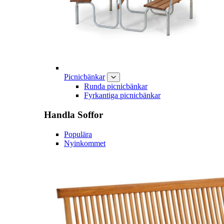
Picnicbänkar
Runda picnicbänkar
Fyrkantiga picnicbänkar
Handla
Soffor
Populära
Nyinkommet