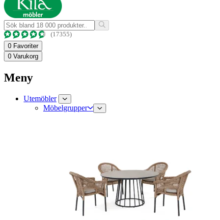
(17355)
0
Favoriter
0
Varukorg
Meny
Utemöbler
Möbelgrupper