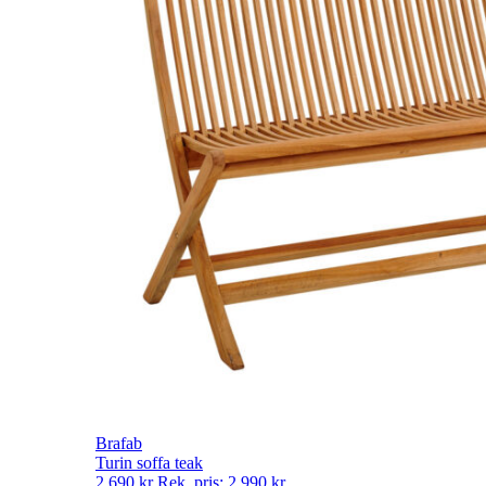
Brafab
Turin soffa teak
2 690
kr
Rek. pris:
2 990
kr