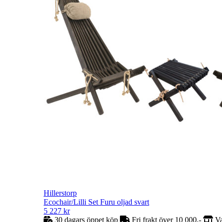
Hillerstorp
Ecochair/Lilli Set Furu oljad svart
5 227
kr
30 dagars öppet köp
Fri frakt över 10 000,-
Va