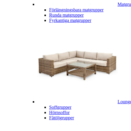
Matgru
Förlängningsbara matgrupper
Runda matgrupper
Fyrkantiga matgrupper
Lounge
Soffgrupper
Hörnsoffor
Fåtöljgrupper