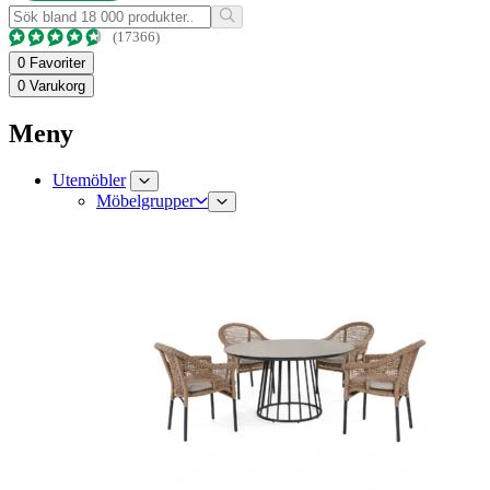
(17366)
0
Favoriter
0
Varukorg
Meny
Utemöbler
Möbelgrupper