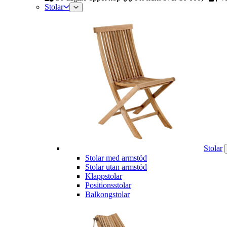
Stolar
Stolar
Stolar med armstöd
Stolar utan armstöd
Klappstolar
Positionsstolar
Balkongstolar