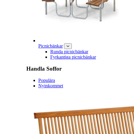
Picnicbänkar
Runda picnicbänkar
Fyrkantiga picnicbänkar
Handla
Soffor
Populära
Nyinkommet