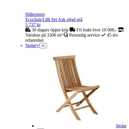
Hillerstorp
Ecochair/Lilli Set Ask oljad grå
5 737
kr
30 dagars öppet köp
Fri frakt över 10 000,-
Varuhus på 3300 m²
Personlig service
45 års
erfarenhet
Stolar
Stolar