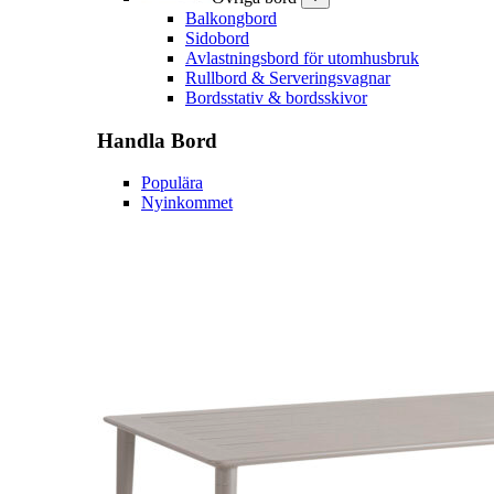
Balkongbord
Sidobord
Avlastningsbord för utomhusbruk
Rullbord & Serveringsvagnar
Bordsstativ & bordsskivor
Handla
Bord
Populära
Nyinkommet