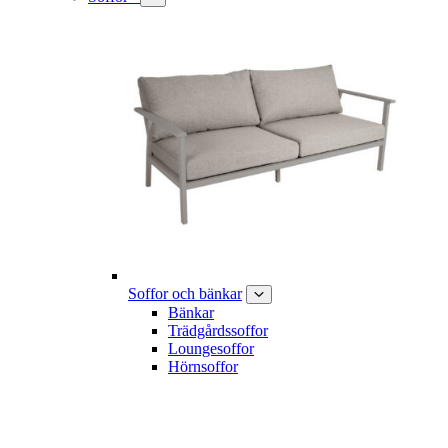
Soffor och bänkar
Bänkar
Trädgårdssoffor
Loungesoffor
Hörnsoffor