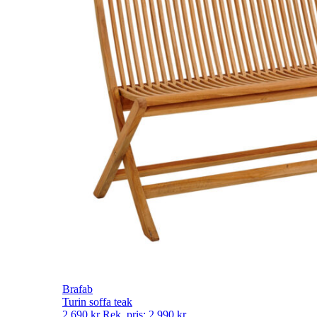
Brafab
Turin soffa teak
2 690
kr
Rek. pris:
2 990
kr