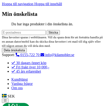
Hoppa till navigation
Hoppa till innehåll
Min önskelista
Du har inga produkter i din önskelista än.
Skicka
Dina favoriter sparas i webbläsaren. Vill du spara dem för att fortsätta handla på
en annan dator/mobil kan du skicka dina favoriter i ett mail till dig själv eller
till någon annan du vill dela den med.
Dela önskelista
Support:
0155-722 70
info@kilamobler.se
30 dagars öppet köp
Fri frakt över 10 000,-
45 års erfarenhet
Kundtjänst
Vanliga frågor
Om oss
SEK