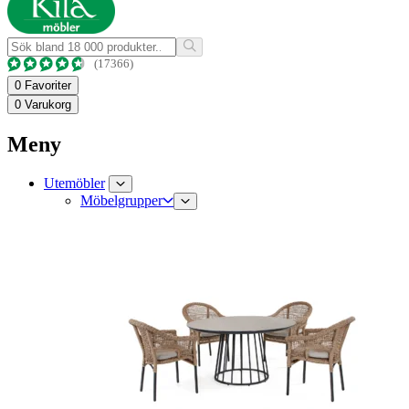
(17366)
0
Favoriter
0
Varukorg
Meny
Utemöbler
Möbelgrupper