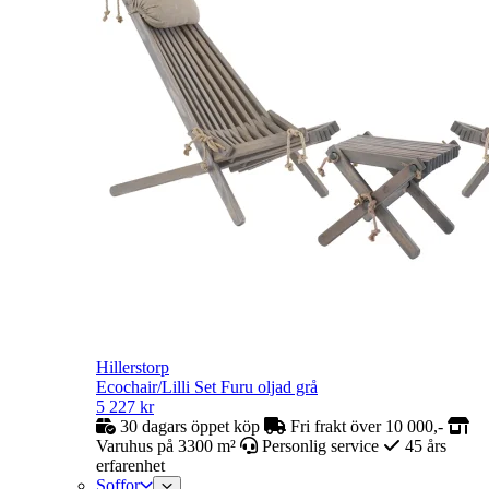
Hillerstorp
Ecochair/Lilli Set Furu oljad grå
5 227
kr
30 dagars öppet köp
Fri frakt över 10 000,-
Varuhus på 3300 m²
Personlig service
45 års
erfarenhet
Soffor