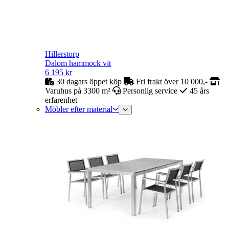
Hillerstorp
Dalom hammock vit
6 195
kr
30 dagars öppet köp
Fri frakt över 10 000,-
Varuhus på 3300 m²
Personlig service
45 års
erfarenhet
Möbler efter material