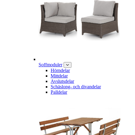
Soffmoduler
Hörndelar
Mittdelar
Avslutsdelar
Schäslong- och divandelar
Palldelar