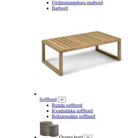
Förlängningsbara matbord
Barbord
Soffbord
Runda soffbord
Kvadratiska soffbord
Rektangulära soffbord
Övriga bord