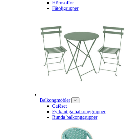
Hörnsoffor
Fåtöljgrupper
Balkongmöbler
Caféset
Fyrkantiga balkonggrupper
Runda balkonggrupper