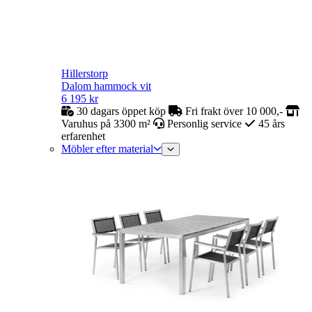
Hillerstorp
Dalom hammock vit
6 195
kr
30 dagars öppet köp
Fri frakt över 10 000,-
Varuhus på 3300 m²
Personlig service
45 års
erfarenhet
Möbler efter material