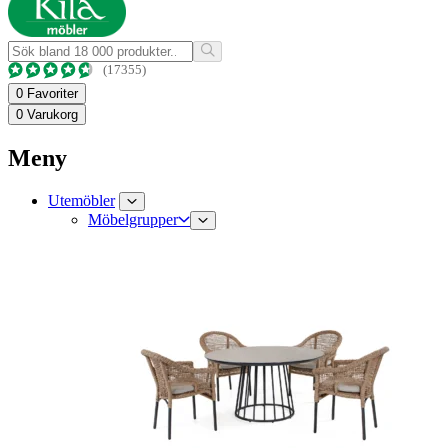
(17355)
0
Favoriter
0
Varukorg
Meny
Utemöbler
Möbelgrupper