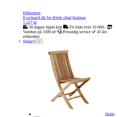
Hillerstorp
Ecochair/Lilli Set Björk oljad ljusbrun
5 227
kr
30 dagars öppet köp
Fri frakt över 10 000,-
Varuhus på 3300 m²
Personlig service
45 års
erfarenhet
Stolar
Stolar