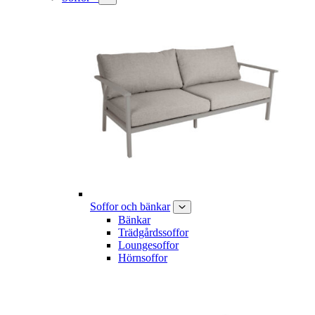
Soffor och bänkar
Bänkar
Trädgårdssoffor
Loungesoffor
Hörnsoffor