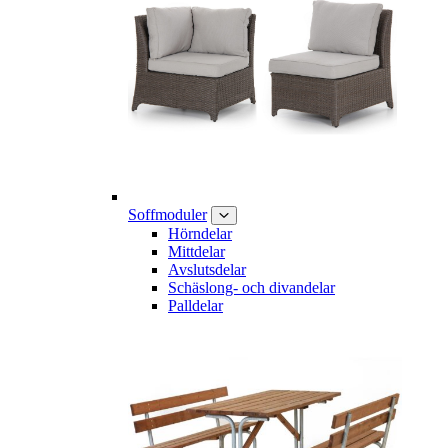
Soffmoduler
Hörndelar
Mittdelar
Avslutsdelar
Schäslong- och divandelar
Palldelar