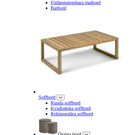
Förlängningsbara matbord
Barbord
Soffbord
Runda soffbord
Kvadratiska soffbord
Rektangulära soffbord
Övriga bord