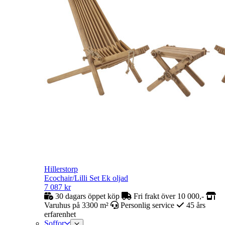
Hillerstorp
Ecochair/Lilli Set Ek oljad
7 087
kr
30 dagars öppet köp
Fri frakt över 10 000,-
Varuhus på 3300 m²
Personlig service
45 års
erfarenhet
Soffor