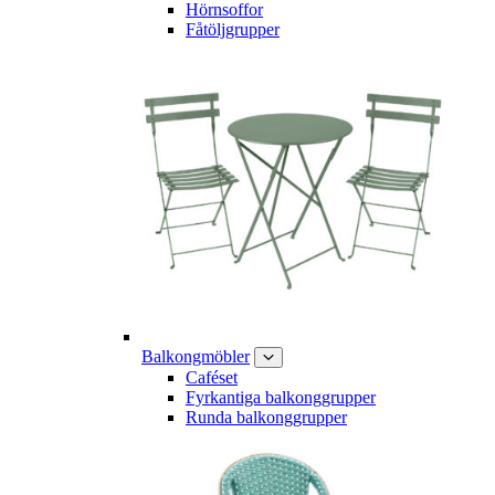
Hörnsoffor
Fåtöljgrupper
Balkongmöbler
Caféset
Fyrkantiga balkonggrupper
Runda balkonggrupper