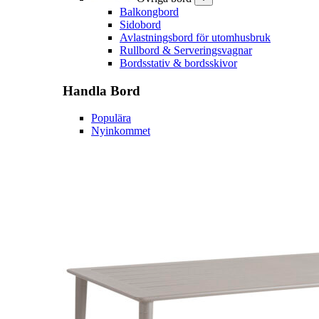
Balkongbord
Sidobord
Avlastningsbord för utomhusbruk
Rullbord & Serveringsvagnar
Bordsstativ & bordsskivor
Handla
Bord
Populära
Nyinkommet