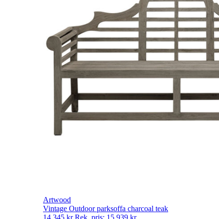
Artwood
Vintage Outdoor parksoffa charcoal teak
14 345
kr
Rek. pris:
15 939
kr