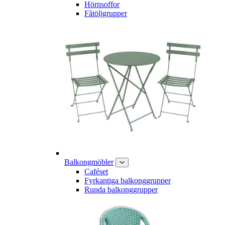
Hörnsoffor
Fåtöljgrupper
Balkongmöbler
Caféset
Fyrkantiga balkonggrupper
Runda balkonggrupper