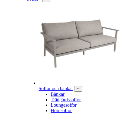
Soffor och bänkar
Bänkar
Trädgårdssoffor
Loungesoffor
Hörnsoffor