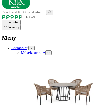
(17355)
0
Favoriter
0
Varukorg
Meny
Utemöbler
Möbelgrupper