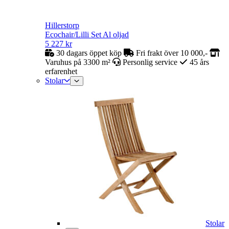
Hillerstorp
Ecochair/Lilli Set Al oljad
5 227
kr
30 dagars öppet köp
Fri frakt över 10 000,-
Varuhus på 3300 m²
Personlig service
45 års
erfarenhet
Stolar
Stolar