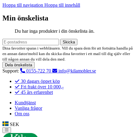
Hoppa till navigation
Hoppa till innehåll
Min önskelista
Du har inga produkter i din önskelista än.
Skicka
Dina favoriter sparas i webbläsaren. Vill du spara dem för att fortsätta handla på
en annan dator/mobil kan du skicka dina favoriter i ett mail till dig själv eller
till någon annan du vill dela den med.
Dela önskelista
Support:
0155-722 70
info@kilamobler.se
30 dagars öppet köp
Fri frakt över 10 000,-
45 års erfarenhet
Kundtjänst
Vanliga frågor
Om oss
SEK