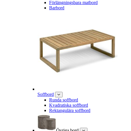
Förlängningsbara matbord
Barbord
Soffbord
Runda soffbord
Kvadratiska soffbord
Rektangulära soffbord
Övriga bord