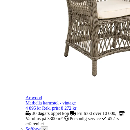
Artwood
Marbella karmstol - vintage
4 895
kr
Rek. pris:
8 272
kr
30 dagars öppet köp
Fri frakt över 10 000,-
Varuhus på 3300 m²
Personlig service
45 års
erfarenhet
Soffor