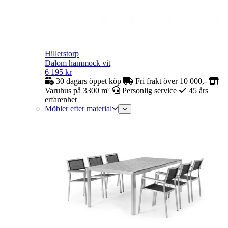
Hillerstorp
Dalom hammock vit
6 195
kr
30 dagars öppet köp
Fri frakt över 10 000,-
Varuhus på 3300 m²
Personlig service
45 års
erfarenhet
Möbler efter material