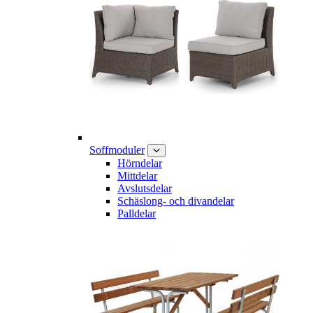
Soffmoduler
Hörndelar
Mittdelar
Avslutsdelar
Schäslong- och divandelar
Palldelar