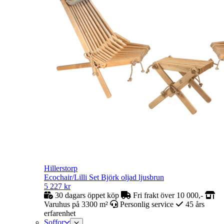
Hillerstorp
Ecochair/Lilli Set Björk oljad ljusbrun
5 227
kr
30 dagars öppet köp
Fri frakt över 10 000,-
Varuhus på 3300 m²
Personlig service
45 års
erfarenhet
Soffor