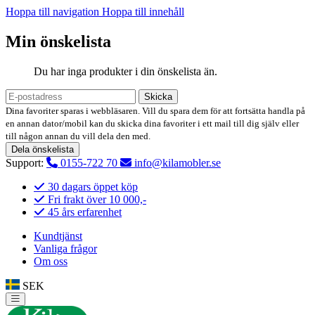
Hoppa till navigation
Hoppa till innehåll
Min önskelista
Du har inga produkter i din önskelista än.
Skicka
Dina favoriter sparas i webbläsaren. Vill du spara dem för att fortsätta handla på
en annan dator/mobil kan du skicka dina favoriter i ett mail till dig själv eller
till någon annan du vill dela den med.
Dela önskelista
Support:
0155-722 70
info@kilamobler.se
30 dagars öppet köp
Fri frakt över 10 000,-
45 års erfarenhet
Kundtjänst
Vanliga frågor
Om oss
SEK