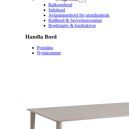
Balkongbord
Sidobord
Avlastningsbord för utomhusbruk
Rullbord & Serveringsvagnar
Bordsstativ & bordsskivor
Handla
Bord
Populära
Nyinkommet