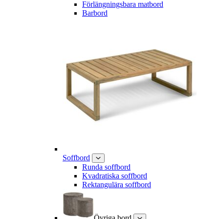
Förlängningsbara matbord
Barbord
Soffbord
Runda soffbord
Kvadratiska soffbord
Rektangulära soffbord
Övriga bord