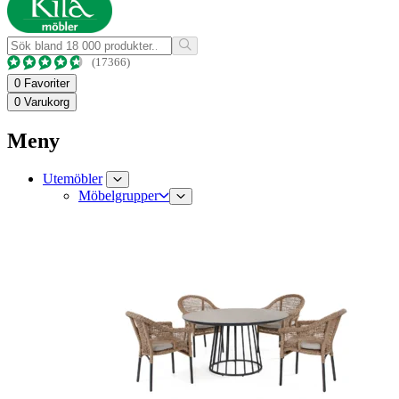
(17366)
0
Favoriter
0
Varukorg
Meny
Utemöbler
Möbelgrupper