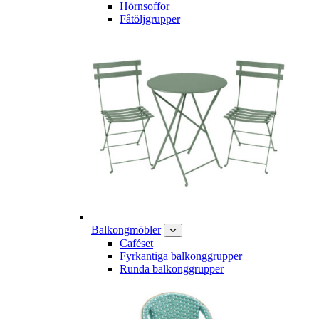
Hörnsoffor
Fåtöljgrupper
Balkongmöbler
Caféset
Fyrkantiga balkonggrupper
Runda balkonggrupper