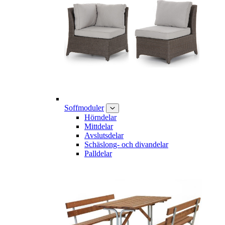
Soffmoduler
Hörndelar
Mittdelar
Avslutsdelar
Schäslong- och divandelar
Palldelar