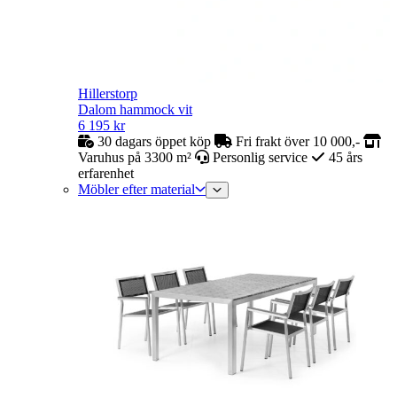
Hillerstorp
Dalom hammock vit
6 195
kr
30 dagars öppet köp
Fri frakt över 10 000,-
Varuhus på 3300 m²
Personlig service
45 års
erfarenhet
Möbler efter material