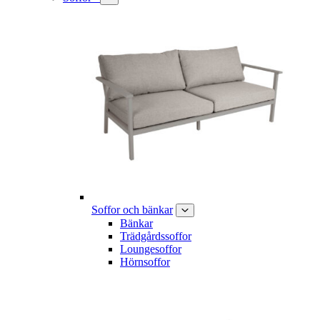
Soffor och bänkar
Bänkar
Trädgårdssoffor
Loungesoffor
Hörnsoffor