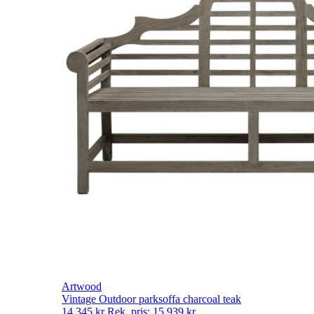
Artwood
Vintage Outdoor parksoffa charcoal teak
14 345
kr
Rek. pris:
15 939
kr