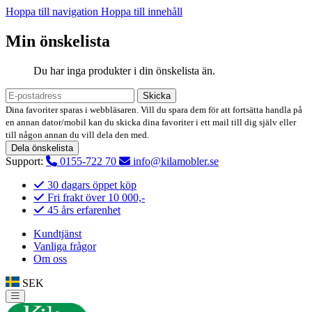
Hoppa till navigation
Hoppa till innehåll
Min önskelista
Du har inga produkter i din önskelista än.
Skicka
Dina favoriter sparas i webbläsaren. Vill du spara dem för att fortsätta handla på
en annan dator/mobil kan du skicka dina favoriter i ett mail till dig själv eller
till någon annan du vill dela den med.
Dela önskelista
Support:
0155-722 70
info@kilamobler.se
30 dagars öppet köp
Fri frakt över 10 000,-
45 års erfarenhet
Kundtjänst
Vanliga frågor
Om oss
SEK