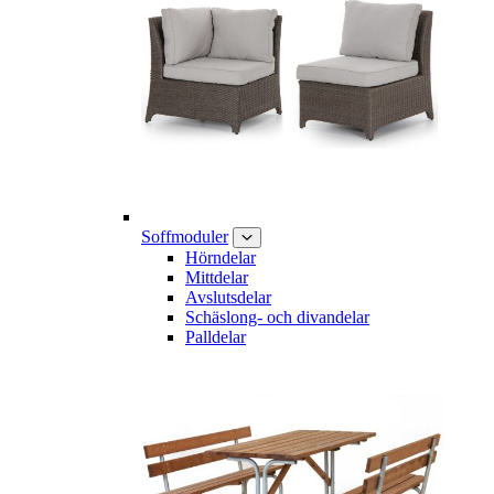
Soffmoduler
Hörndelar
Mittdelar
Avslutsdelar
Schäslong- och divandelar
Palldelar