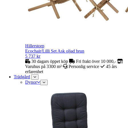
Hillerstorp
Ecochair/Lilli Set Ask oljad brun
5 737
kr
30 dagars öppet köp
Fri frakt över 10 000,-
Varuhus på 3300 m²
Personlig service
45 års
erfarenhet
Trädgård
Dynor