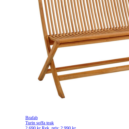
Brafab
Turin soffa teak
2 690
kr
Rek. pris:
2 990
kr