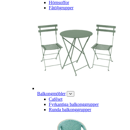
Hörnsoffor
Fåtöljgrupper
Balkongmöbler
Caféset
Fyrkantiga balkonggrupper
Runda balkonggrupper