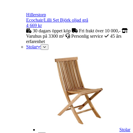
Hillerstorp
Ecochair/Lilli Set Björk oljad grå
4 669
kr
30 dagars öppet köp
Fri frakt över 10 000,-
Varuhus på 3300 m²
Personlig service
45 års
erfarenhet
Stolar
Stolar