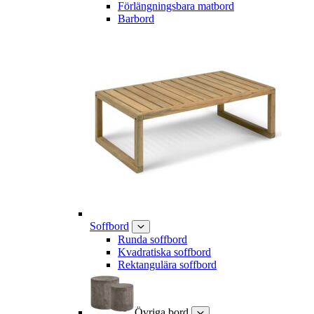
Förlängningsbara matbord
Barbord
Soffbord
Runda soffbord
Kvadratiska soffbord
Rektangulära soffbord
Övriga bord