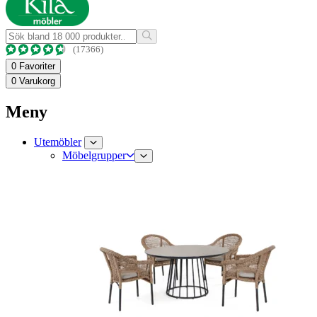
(17366)
0
Favoriter
0
Varukorg
Meny
Utemöbler
Möbelgrupper