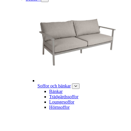
Soffor och bänkar
Bänkar
Trädgårdssoffor
Loungesoffor
Hörnsoffor