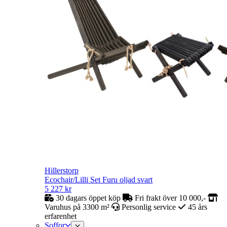
Hillerstorp
Ecochair/Lilli Set Furu oljad svart
5 227
kr
30 dagars öppet köp
Fri frakt över 10 000,-
Varuhus på 3300 m²
Personlig service
45 års
erfarenhet
Soffor