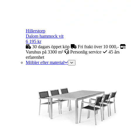
Hillerstorp
Dalom hammock vit
6 195
kr
30 dagars öppet köp
Fri frakt över 10 000,-
Varuhus på 3300 m²
Personlig service
45 års
erfarenhet
Möbler efter material