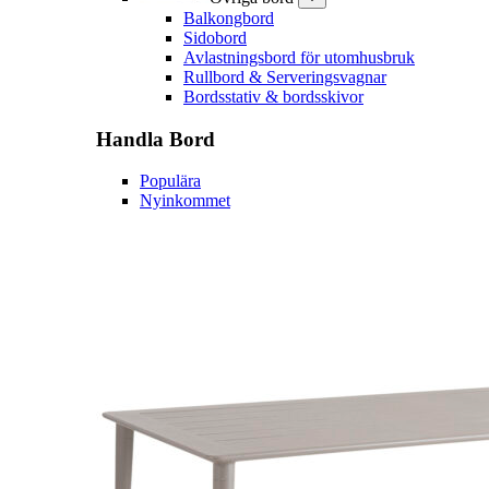
Balkongbord
Sidobord
Avlastningsbord för utomhusbruk
Rullbord & Serveringsvagnar
Bordsstativ & bordsskivor
Handla
Bord
Populära
Nyinkommet