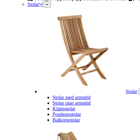
Stolar
Stolar
Stolar med armstöd
Stolar utan armstöd
Klappstolar
Positionsstolar
Balkongstolar