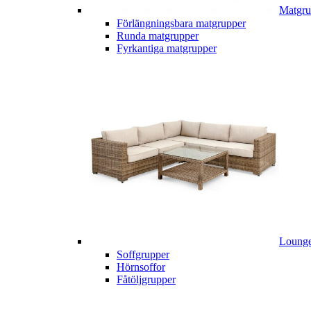
Matgru
Förlängningsbara matgrupper
Runda matgrupper
Fyrkantiga matgrupper
Lounge
Soffgrupper
Hörnsoffor
Fåtöljgrupper