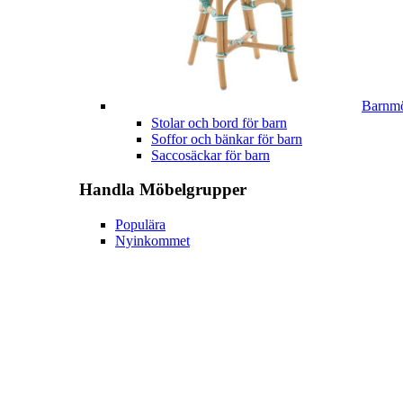
Barnmö
Stolar och bord för barn
Soffor och bänkar för barn
Saccosäckar för barn
Handla
Möbelgrupper
Populära
Nyinkommet