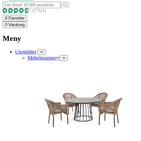
(17321)
0
Favoriter
0
Varukorg
Meny
Utemöbler
Möbelgrupper