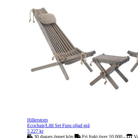
Hillerstorp
Ecochair/Lilli Set Furu oljad grå
5 227
kr
30 dagars öppet köp
Fri frakt över 10 000,-
Va