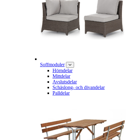
Soffmoduler
Hörndelar
Mittdelar
Avslutsdelar
Schäslong- och divandelar
Palldelar