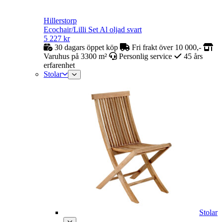
Hillerstorp
Ecochair/Lilli Set Al oljad svart
5 227
kr
30 dagars öppet köp
Fri frakt över 10 000,-
Varuhus på 3300 m²
Personlig service
45 års
erfarenhet
Stolar
Stolar