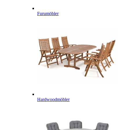
Furumöbler
Hardwoodmöbler