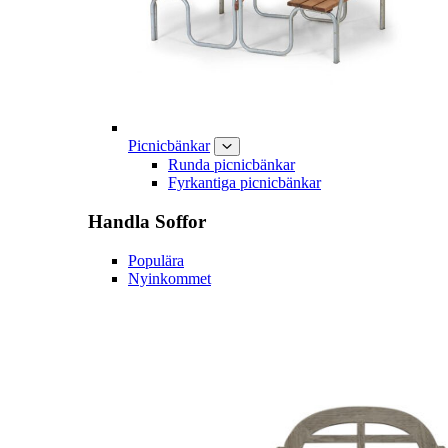
Picnicbänkar
Runda picnicbänkar
Fyrkantiga picnicbänkar
Handla
Soffor
Populära
Nyinkommet