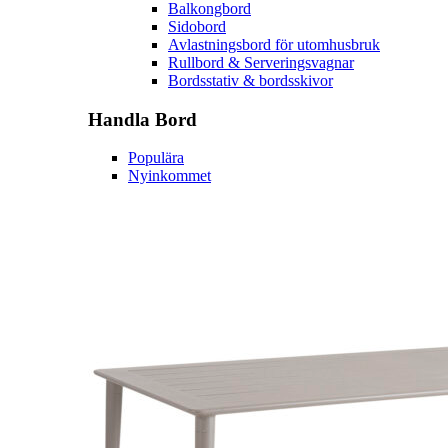
Balkongbord
Sidobord
Avlastningsbord för utomhusbruk
Rullbord & Serveringsvagnar
Bordsstativ & bordsskivor
Handla
Bord
Populära
Nyinkommet