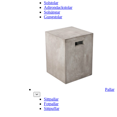
Solstolar
Adirondackstolar
Solsängar
Gungstolar
Pallar
Sittpallar
Fotpallar
Sittpuffar