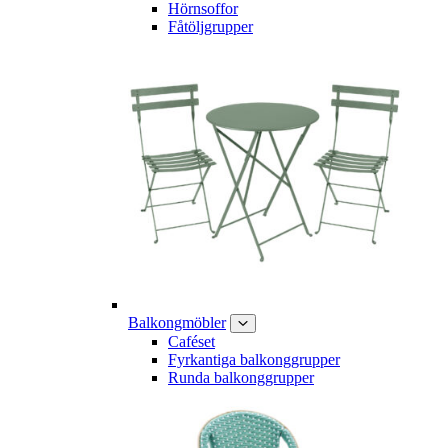
Hörnsoffor
Fåtöljgrupper
Balkongmöbler
Caféset
Fyrkantiga balkonggrupper
Runda balkonggrupper