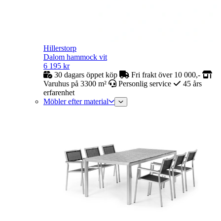
Hillerstorp
Dalom hammock vit
6 195
kr
30 dagars öppet köp
Fri frakt över 10 000,-
Varuhus på 3300 m²
Personlig service
45 års
erfarenhet
Möbler efter material