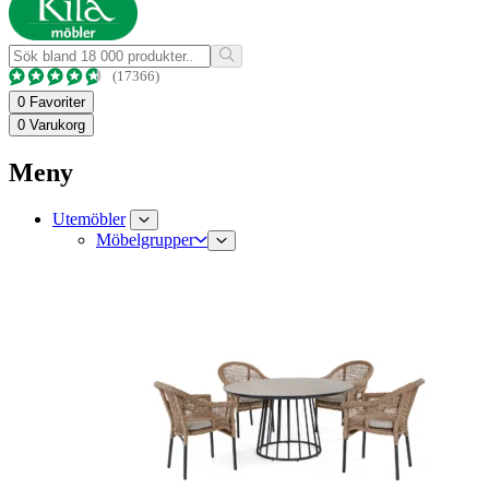
(17366)
0
Favoriter
0
Varukorg
Meny
Utemöbler
Möbelgrupper