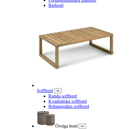
Förlängningsbara matbord
Barbord
Soffbord
Runda soffbord
Kvadratiska soffbord
Rektangulära soffbord
Övriga bord