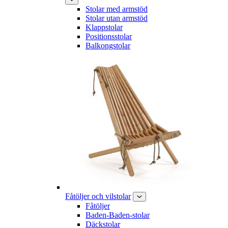
Stolar med armstöd
Stolar utan armstöd
Klappstolar
Positionsstolar
Balkongstolar
Fåtöljer och vilstolar
Fåtöljer
Baden-Baden-stolar
Däckstolar