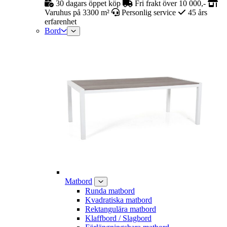
30 dagars öppet köp
Fri frakt över 10 000,-
Varuhus på 3300 m²
Personlig service
45 års
erfarenhet
Bord
Matbord
Runda matbord
Kvadratiska matbord
Rektangulära matbord
Klaffbord / Slagbord