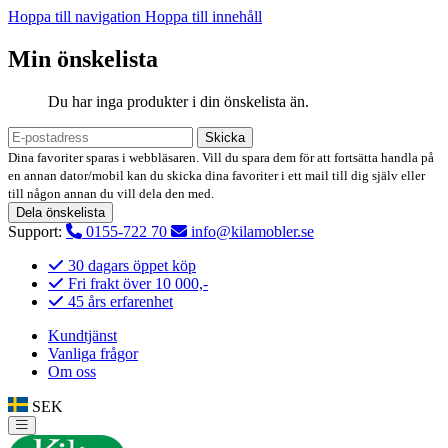
Hoppa till navigation
Hoppa till innehåll
Min önskelista
Du har inga produkter i din önskelista än.
Skicka
Dina favoriter sparas i webbläsaren. Vill du spara dem för att fortsätta handla på
en annan dator/mobil kan du skicka dina favoriter i ett mail till dig själv eller
till någon annan du vill dela den med.
Dela önskelista
Support:
0155-722 70
info@kilamobler.se
30 dagars öppet köp
Fri frakt över 10 000,-
45 års erfarenhet
Kundtjänst
Vanliga frågor
Om oss
SEK