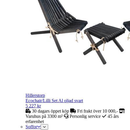
Hillerstorp
Ecochair/Lilli Set Al oljad svart
5 227
kr
30 dagars öppet köp
Fri frakt över 10 000,-
Varuhus på 3300 m²
Personlig service
45 års
erfarenhet
Soffor