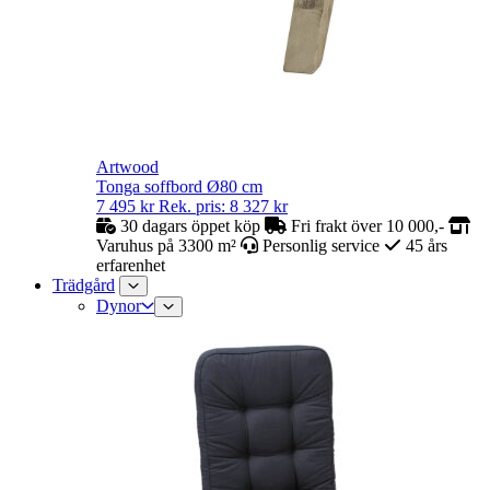
Artwood
Tonga soffbord Ø80 cm
7 495
kr
Rek. pris:
8 327
kr
30 dagars öppet köp
Fri frakt över 10 000,-
Varuhus på 3300 m²
Personlig service
45 års
erfarenhet
Trädgård
Dynor