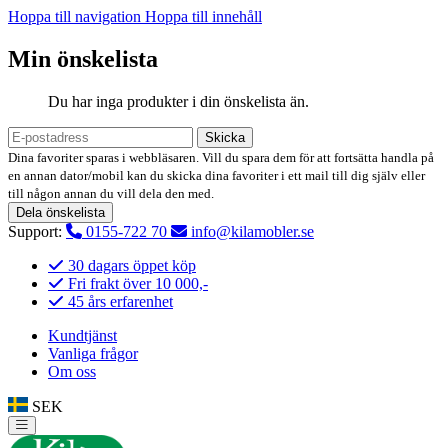
Hoppa till navigation
Hoppa till innehåll
Min önskelista
Du har inga produkter i din önskelista än.
Skicka
Dina favoriter sparas i webbläsaren. Vill du spara dem för att fortsätta handla på
en annan dator/mobil kan du skicka dina favoriter i ett mail till dig själv eller
till någon annan du vill dela den med.
Dela önskelista
Support:
0155-722 70
info@kilamobler.se
30 dagars öppet köp
Fri frakt över 10 000,-
45 års erfarenhet
Kundtjänst
Vanliga frågor
Om oss
SEK