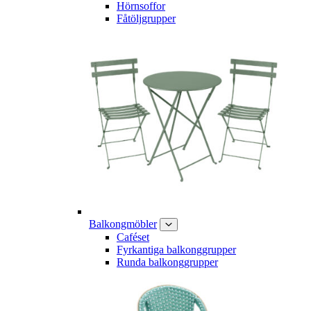
Hörnsoffor
Fåtöljgrupper
Balkongmöbler
Caféset
Fyrkantiga balkonggrupper
Runda balkonggrupper