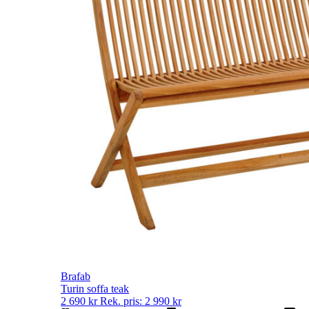
Brafab
Turin soffa teak
2 690
kr
Rek. pris:
2 990
kr