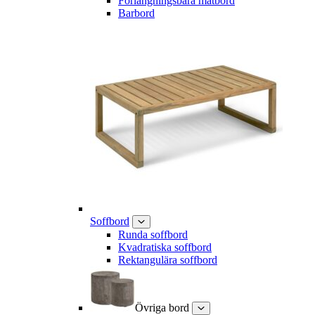
Förlängningsbara matbord
Barbord
Soffbord
Runda soffbord
Kvadratiska soffbord
Rektangulära soffbord
Övriga bord