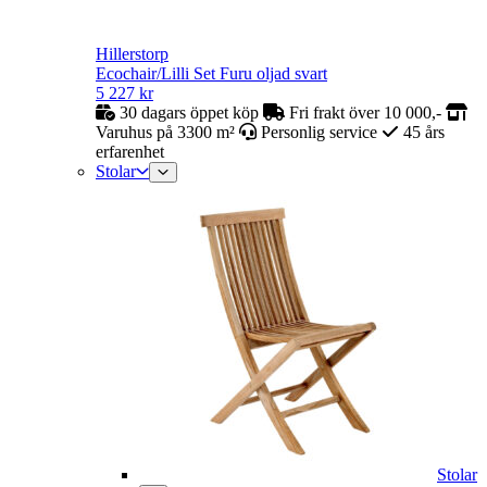
Hillerstorp
Ecochair/Lilli Set Furu oljad svart
5 227
kr
30 dagars öppet köp
Fri frakt över 10 000,-
Varuhus på 3300 m²
Personlig service
45 års
erfarenhet
Stolar
Stolar