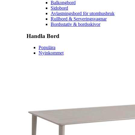
Balkongbord
Sidobord
Avlastningsbord för utomhusbruk
Rullbord & Serveringsvagnar
Bordsstativ & bordsskivor
Handla
Bord
Populära
Nyinkommet