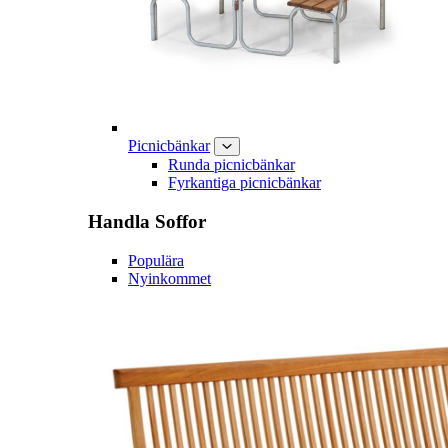
Picnicbänkar
Runda picnicbänkar
Fyrkantiga picnicbänkar
Handla
Soffor
Populära
Nyinkommet