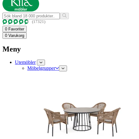
(17321)
0
Favoriter
0
Varukorg
Meny
Utemöbler
Möbelgrupper