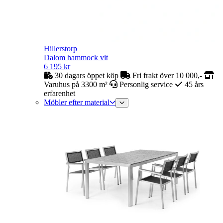
Hillerstorp
Dalom hammock vit
6 195
kr
30 dagars öppet köp
Fri frakt över 10 000,-
Varuhus på 3300 m²
Personlig service
45 års
erfarenhet
Möbler efter material