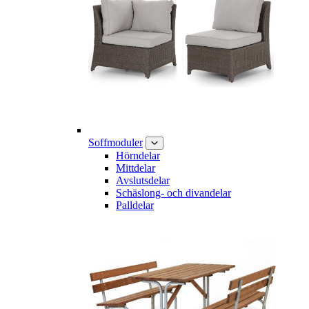
Soffmoduler
Hörndelar
Mittdelar
Avslutsdelar
Schäslong- och divandelar
Palldelar