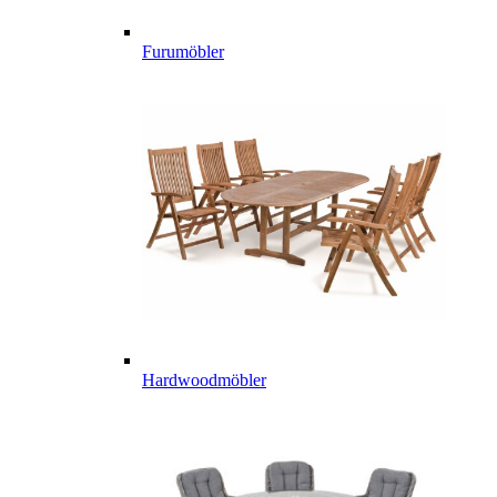
Furumöbler
Hardwoodmöbler