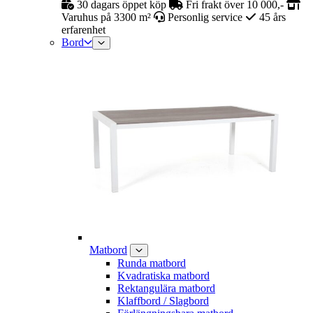
30 dagars öppet köp
Fri frakt över 10 000,-
Varuhus på 3300 m²
Personlig service
45 års
erfarenhet
Bord
Matbord
Runda matbord
Kvadratiska matbord
Rektangulära matbord
Klaffbord / Slagbord