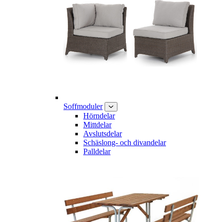
Soffmoduler
Hörndelar
Mittdelar
Avslutsdelar
Schäslong- och divandelar
Palldelar