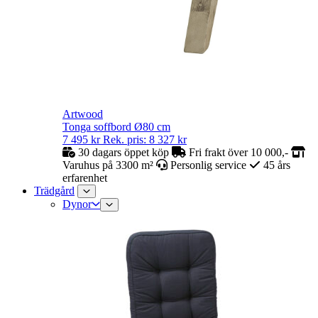
Artwood
Tonga soffbord Ø80 cm
7 495
kr
Rek. pris:
8 327
kr
30 dagars öppet köp
Fri frakt över 10 000,-
Varuhus på 3300 m²
Personlig service
45 års
erfarenhet
Trädgård
Dynor