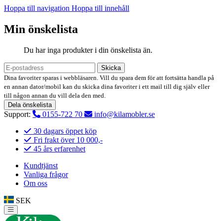
Hoppa till navigation
Hoppa till innehåll
Min önskelista
Du har inga produkter i din önskelista än.
Skicka
Dina favoriter sparas i webbläsaren. Vill du spara dem för att fortsätta handla på
en annan dator/mobil kan du skicka dina favoriter i ett mail till dig själv eller
till någon annan du vill dela den med.
Dela önskelista
Support:
0155-722 70
info@kilamobler.se
30 dagars öppet köp
Fri frakt över 10 000,-
45 års erfarenhet
Kundtjänst
Vanliga frågor
Om oss
SEK