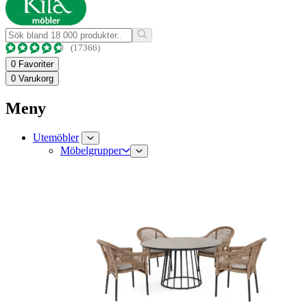
(17366)
0
Favoriter
0
Varukorg
Meny
Utemöbler
Möbelgrupper