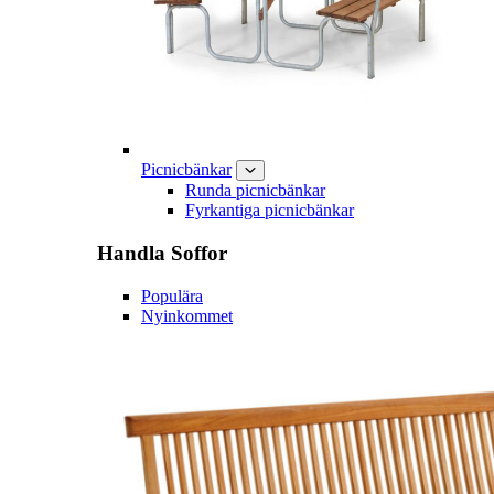
Picnicbänkar
Runda picnicbänkar
Fyrkantiga picnicbänkar
Handla
Soffor
Populära
Nyinkommet