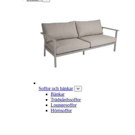
Soffor och bänkar
Bänkar
Trädgårdssoffor
Loungesoffor
Hörnsoffor