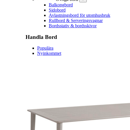
Balkongbord
Sidobord
Avlastningsbord för utomhusbruk
Rullbord & Serveringsvagnar
Bordsstativ & bordsskivor
Handla
Bord
Populära
Nyinkommet