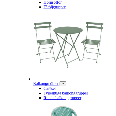
Hörnsoffor
Fåtöljgrupper
Balkongmöbler
Caféset
Fyrkantiga balkonggrupper
Runda balkonggrupper