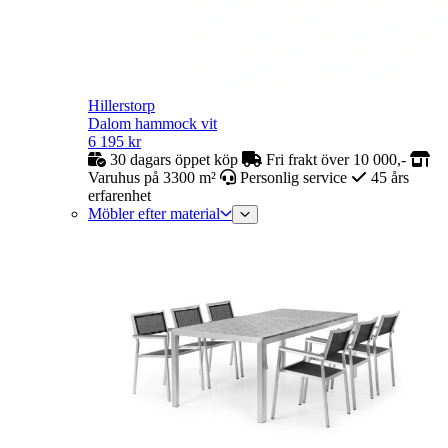
Hillerstorp
Dalom hammock vit
6 195
kr
30 dagars öppet köp
Fri frakt över 10 000,-
Varuhus på 3300 m²
Personlig service
45 års
erfarenhet
Möbler efter material