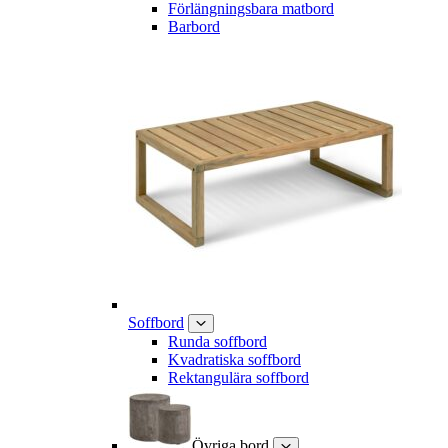
Förlängningsbara matbord
Barbord
Soffbord
Runda soffbord
Kvadratiska soffbord
Rektangulära soffbord
Övriga bord