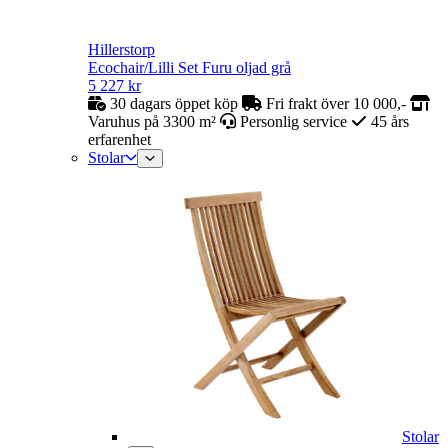
Hillerstorp
Ecochair/Lilli Set Furu oljad grå
5 227
kr
30 dagars öppet köp
Fri frakt över 10 000,-
Varuhus på 3300 m²
Personlig service
45 års
erfarenhet
Stolar
Stolar