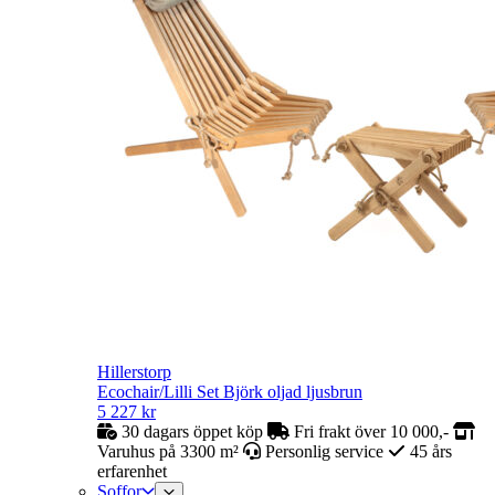
Hillerstorp
Ecochair/Lilli Set Björk oljad ljusbrun
5 227
kr
30 dagars öppet köp
Fri frakt över 10 000,-
Varuhus på 3300 m²
Personlig service
45 års
erfarenhet
Soffor