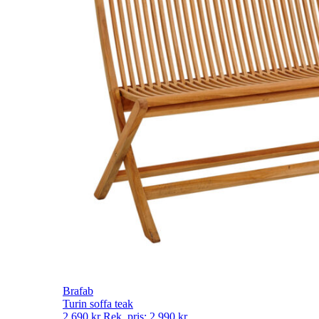
Brafab
Turin soffa teak
2 690
kr
Rek. pris:
2 990
kr