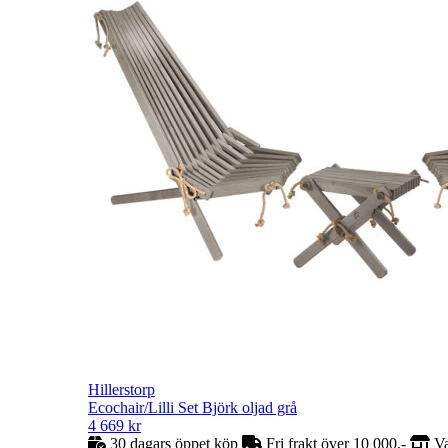
Hillerstorp
Ecochair/Lilli Set Björk oljad grå
4 669
kr
30 dagars öppet köp
Fri frakt över 10 000,-
Va