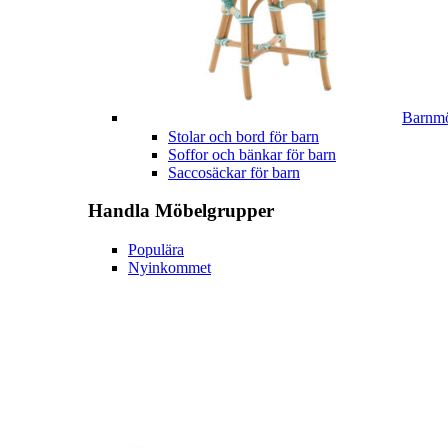
Barnmö
Stolar och bord för barn
Soffor och bänkar för barn
Saccosäckar för barn
Handla
Möbelgrupper
Populära
Nyinkommet