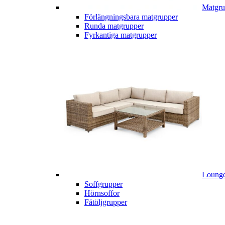
Matgru
Förlängningsbara matgrupper
Runda matgrupper
Fyrkantiga matgrupper
Lounge
Soffgrupper
Hörnsoffor
Fåtöljgrupper