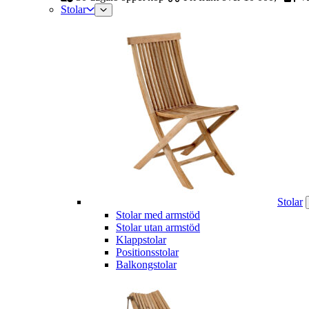
Stolar
Stolar
Stolar med armstöd
Stolar utan armstöd
Klappstolar
Positionsstolar
Balkongstolar