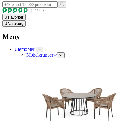
(17355)
0
Favoriter
0
Varukorg
Meny
Utemöbler
Möbelgrupper