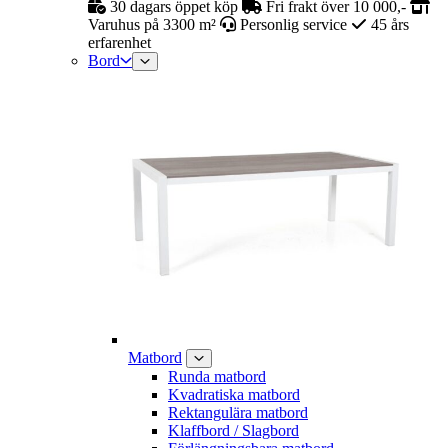
30 dagars öppet köp
Fri frakt över 10 000,-
Varuhus på 3300 m²
Personlig service
45 års
erfarenhet
Bord
Matbord
Runda matbord
Kvadratiska matbord
Rektangulära matbord
Klaffbord / Slagbord