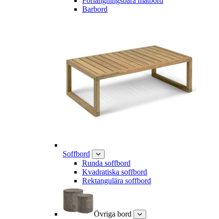
Förlängningsbara matbord
Barbord
Soffbord
Runda soffbord
Kvadratiska soffbord
Rektangulära soffbord
Övriga bord