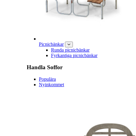
Picnicbänkar
Runda picnicbänkar
Fyrkantiga picnicbänkar
Handla
Soffor
Populära
Nyinkommet