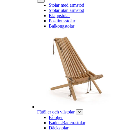
Stolar med armstöd
Stolar utan armstöd
Klappstolar
Positionsstolar
Balkongstolar
Fåtöljer och vilstolar
Fåtöljer
Baden-Baden-stolar
Däckstolar