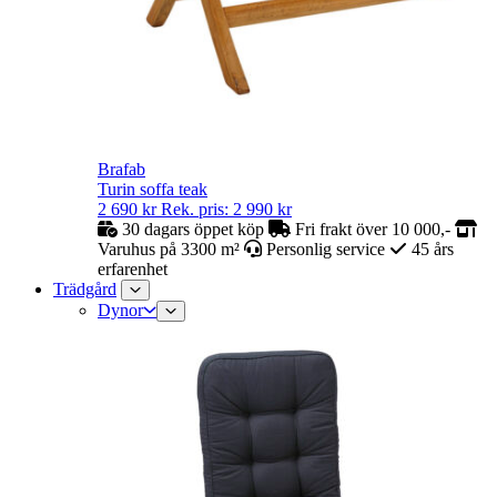
Brafab
Turin soffa teak
2 690
kr
Rek. pris:
2 990
kr
30 dagars öppet köp
Fri frakt över 10 000,-
Varuhus på 3300 m²
Personlig service
45 års
erfarenhet
Trädgård
Dynor