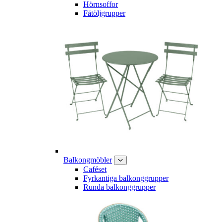
Hörnsoffor
Fåtöljgrupper
Balkongmöbler
Caféset
Fyrkantiga balkonggrupper
Runda balkonggrupper