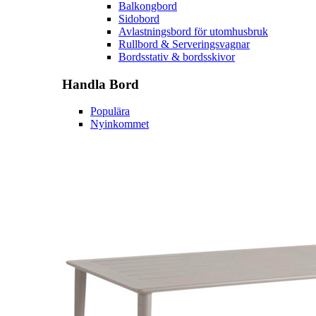
Balkongbord
Sidobord
Avlastningsbord för utomhusbruk
Rullbord & Serveringsvagnar
Bordsstativ & bordsskivor
Handla
Bord
Populära
Nyinkommet