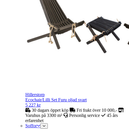
Hillerstorp
Ecochair/Lilli Set Furu oljad svart
5 227
kr
30 dagars öppet köp
Fri frakt över 10 000,-
Varuhus på 3300 m²
Personlig service
45 års
erfarenhet
Soffor