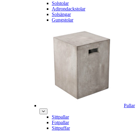
Solstolar
Adirondackstolar
Solsängar
Gungstolar
Pallar
Sittpallar
Fotpallar
Sittpuffar