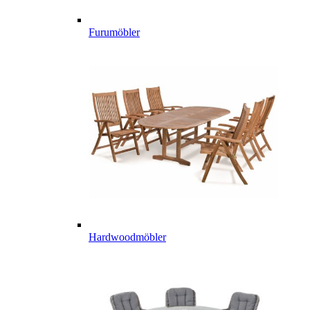
Furumöbler
Hardwoodmöbler