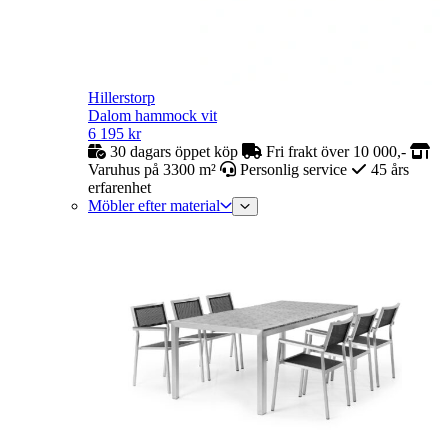
Hillerstorp
Dalom hammock vit
6 195
kr
30 dagars öppet köp
Fri frakt över 10 000,-
Varuhus på 3300 m²
Personlig service
45 års
erfarenhet
Möbler efter material