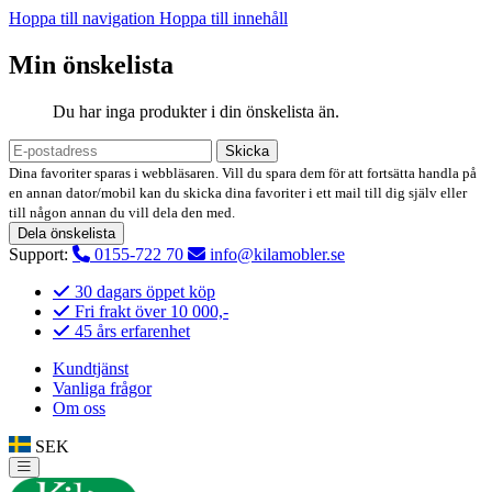
Hoppa till navigation
Hoppa till innehåll
Min önskelista
Du har inga produkter i din önskelista än.
Skicka
Dina favoriter sparas i webbläsaren. Vill du spara dem för att fortsätta handla på
en annan dator/mobil kan du skicka dina favoriter i ett mail till dig själv eller
till någon annan du vill dela den med.
Dela önskelista
Support:
0155-722 70
info@kilamobler.se
30 dagars öppet köp
Fri frakt över 10 000,-
45 års erfarenhet
Kundtjänst
Vanliga frågor
Om oss
SEK