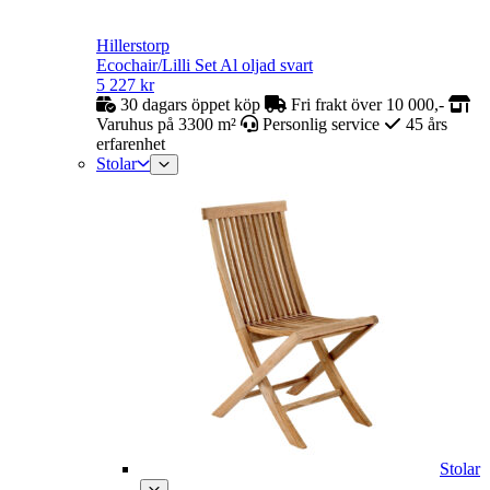
Hillerstorp
Ecochair/Lilli Set Al oljad svart
5 227
kr
30 dagars öppet köp
Fri frakt över 10 000,-
Varuhus på 3300 m²
Personlig service
45 års
erfarenhet
Stolar
Stolar