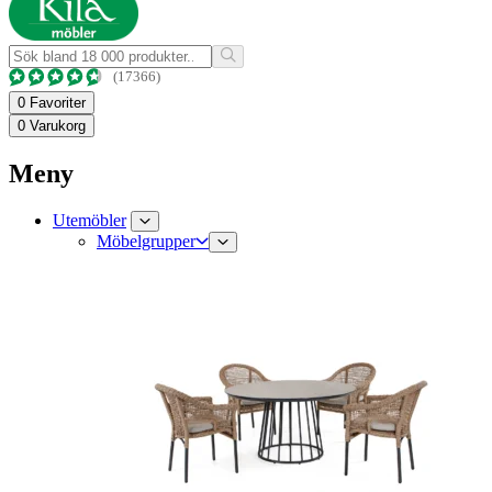
(17366)
0
Favoriter
0
Varukorg
Meny
Utemöbler
Möbelgrupper