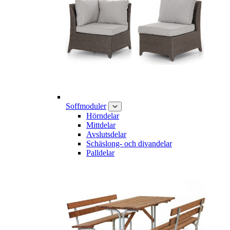
Soffmoduler
Hörndelar
Mittdelar
Avslutsdelar
Schäslong- och divandelar
Palldelar