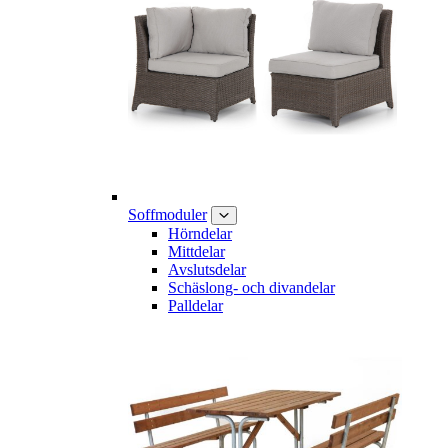
Soffmoduler
Hörndelar
Mittdelar
Avslutsdelar
Schäslong- och divandelar
Palldelar