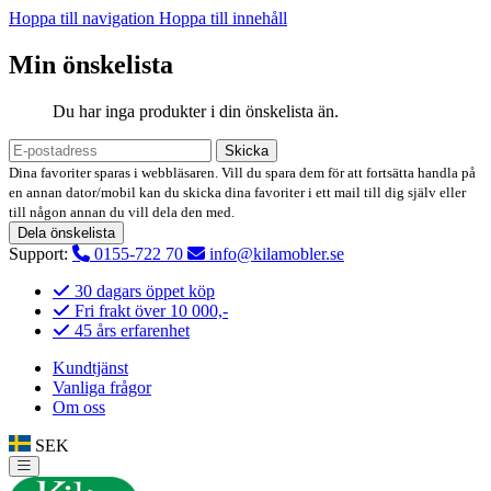
Hoppa till navigation
Hoppa till innehåll
Min önskelista
Du har inga produkter i din önskelista än.
Skicka
Dina favoriter sparas i webbläsaren. Vill du spara dem för att fortsätta handla på
en annan dator/mobil kan du skicka dina favoriter i ett mail till dig själv eller
till någon annan du vill dela den med.
Dela önskelista
Support:
0155-722 70
info@kilamobler.se
30 dagars öppet köp
Fri frakt över 10 000,-
45 års erfarenhet
Kundtjänst
Vanliga frågor
Om oss
SEK