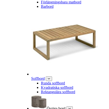
Förlängningsbara matbord
Barbord
Soffbord
Runda soffbord
Kvadratiska soffbord
Rektangulära soffbord
Övriga bord