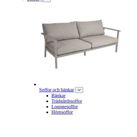
Soffor och bänkar
Bänkar
Trädgårdssoffor
Loungesoffor
Hörnsoffor