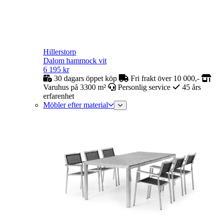
Hillerstorp
Dalom hammock vit
6 195
kr
30 dagars öppet köp
Fri frakt över 10 000,-
Varuhus på 3300 m²
Personlig service
45 års
erfarenhet
Möbler efter material