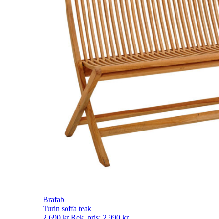
Brafab
Turin soffa teak
2 690
kr
Rek. pris:
2 990
kr