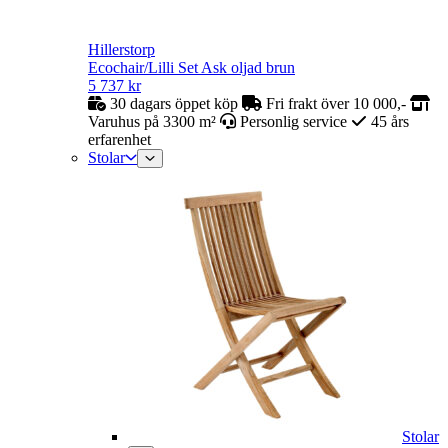
Hillerstorp
Ecochair/Lilli Set Ask oljad brun
5 737
kr
30 dagars öppet köp
Fri frakt över 10 000,-
Varuhus på 3300 m²
Personlig service
45 års
erfarenhet
Stolar
Stolar