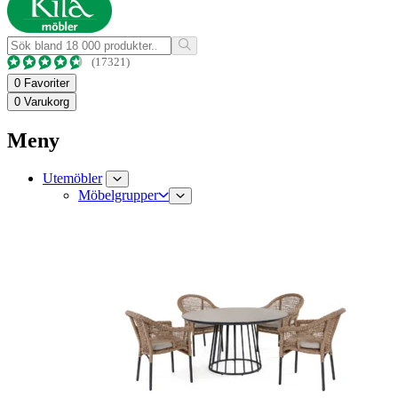
(17321)
0
Favoriter
0
Varukorg
Meny
Utemöbler
Möbelgrupper