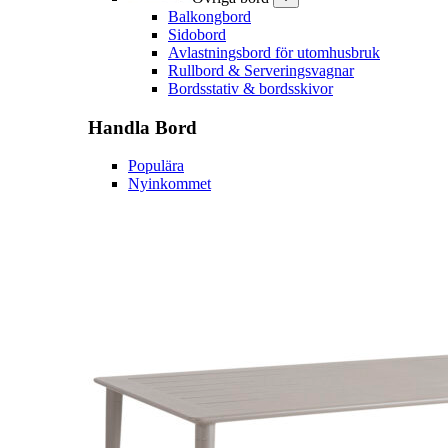
Balkongbord
Sidobord
Avlastningsbord för utomhusbruk
Rullbord & Serveringsvagnar
Bordsstativ & bordsskivor
Handla
Bord
Populära
Nyinkommet