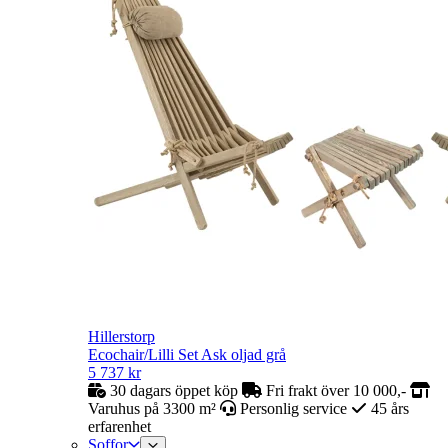
Hillerstorp
Ecochair/Lilli Set Ask oljad grå
5 737
kr
30 dagars öppet köp
Fri frakt över 10 000,-
Varuhus på 3300 m²
Personlig service
45 års
erfarenhet
Soffor