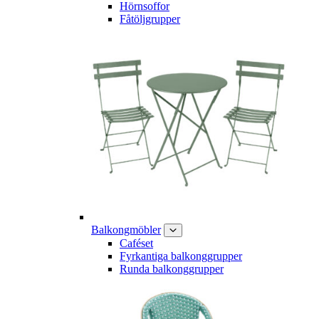
Hörnsoffor
Fåtöljgrupper
Balkongmöbler
Caféset
Fyrkantiga balkonggrupper
Runda balkonggrupper