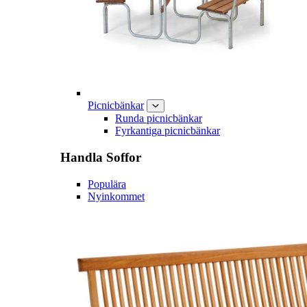
Picnicbänkar
Runda picnicbänkar
Fyrkantiga picnicbänkar
Handla
Soffor
Populära
Nyinkommet