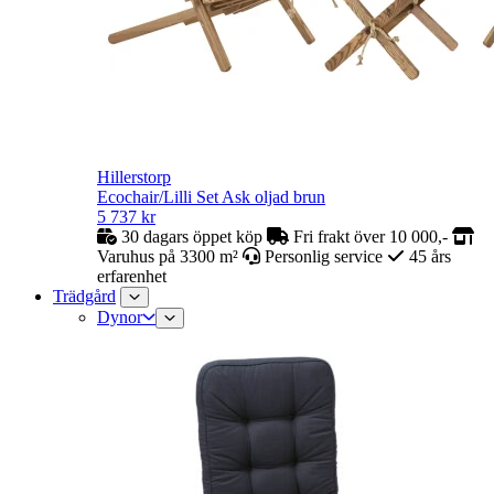
Hillerstorp
Ecochair/Lilli Set Ask oljad brun
5 737
kr
30 dagars öppet köp
Fri frakt över 10 000,-
Varuhus på 3300 m²
Personlig service
45 års
erfarenhet
Trädgård
Dynor