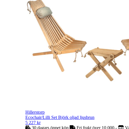
Hillerstorp
Ecochair/Lilli Set Björk oljad ljusbrun
5 227
kr
30 dagars öppet köp
Fri frakt över 10 000,-
Va