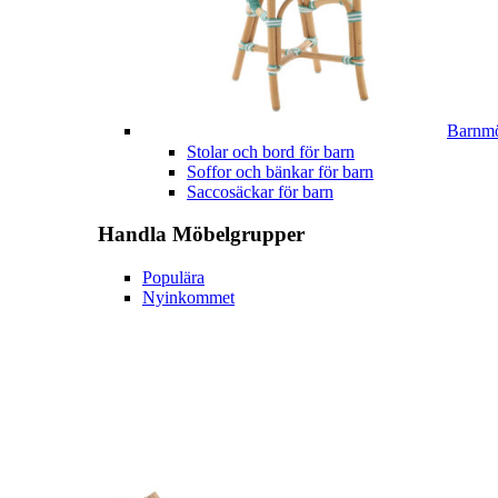
Barnmö
Stolar och bord för barn
Soffor och bänkar för barn
Saccosäckar för barn
Handla
Möbelgrupper
Populära
Nyinkommet