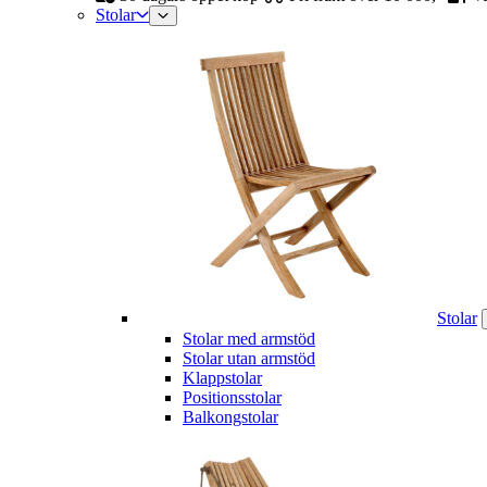
Stolar
Stolar
Stolar med armstöd
Stolar utan armstöd
Klappstolar
Positionsstolar
Balkongstolar