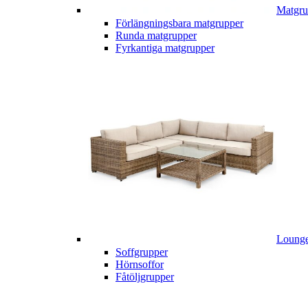
Matgru
Förlängningsbara matgrupper
Runda matgrupper
Fyrkantiga matgrupper
Lounge
Soffgrupper
Hörnsoffor
Fåtöljgrupper