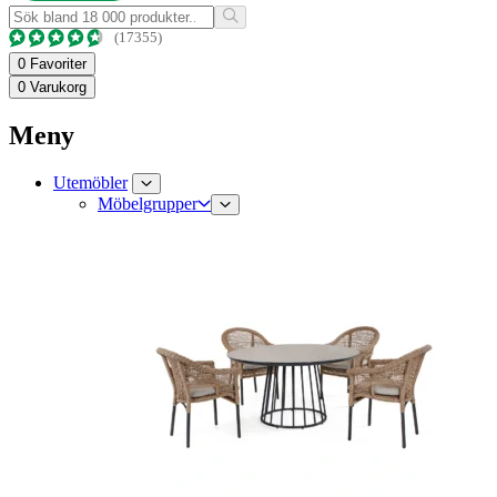
(17355)
0
Favoriter
0
Varukorg
Meny
Utemöbler
Möbelgrupper