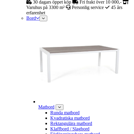
30 dagars öppet köp
Fri frakt över 10 000,-
Varuhus på 3300 m²
Personlig service
45 års
erfarenhet
Bord
Matbord
Runda matbord
Kvadratiska matbord
Rektangulära matbord
Klaffbord / Slagbord