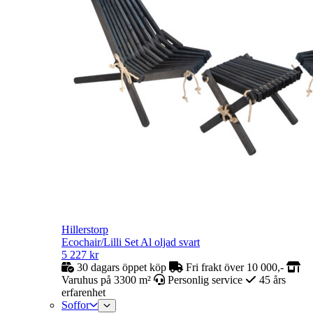
Hillerstorp
Ecochair/Lilli Set Al oljad svart
5 227
kr
30 dagars öppet köp
Fri frakt över 10 000,-
Varuhus på 3300 m²
Personlig service
45 års
erfarenhet
Soffor