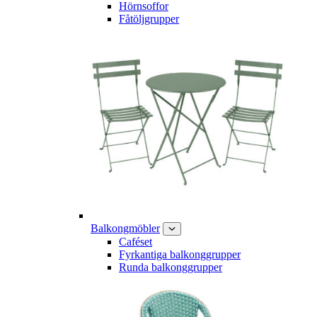
Hörnsoffor
Fåtöljgrupper
Balkongmöbler
Caféset
Fyrkantiga balkonggrupper
Runda balkonggrupper