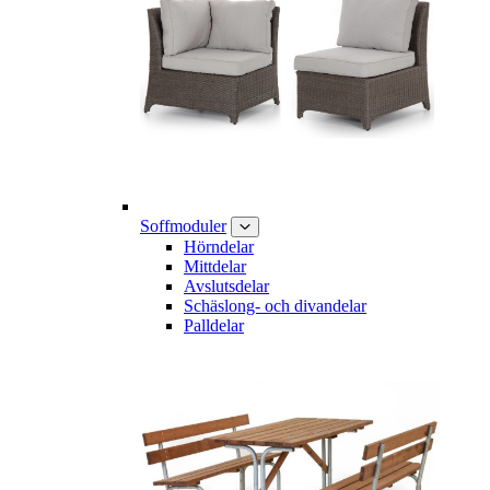
Soffmoduler
Hörndelar
Mittdelar
Avslutsdelar
Schäslong- och divandelar
Palldelar