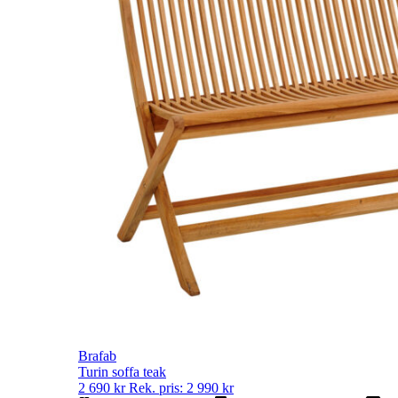
Brafab
Turin soffa teak
2 690
kr
Rek. pris:
2 990
kr