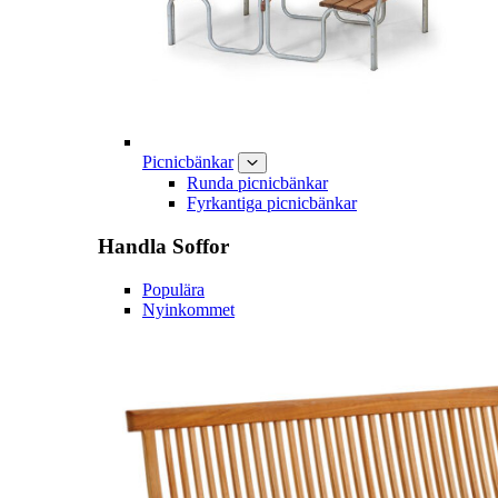
Picnicbänkar
Runda picnicbänkar
Fyrkantiga picnicbänkar
Handla
Soffor
Populära
Nyinkommet