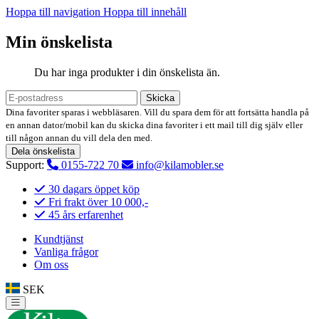
Hoppa till navigation
Hoppa till innehåll
Min önskelista
Du har inga produkter i din önskelista än.
Skicka
Dina favoriter sparas i webbläsaren. Vill du spara dem för att fortsätta handla på
en annan dator/mobil kan du skicka dina favoriter i ett mail till dig själv eller
till någon annan du vill dela den med.
Dela önskelista
Support:
0155-722 70
info@kilamobler.se
30 dagars öppet köp
Fri frakt över 10 000,-
45 års erfarenhet
Kundtjänst
Vanliga frågor
Om oss
SEK