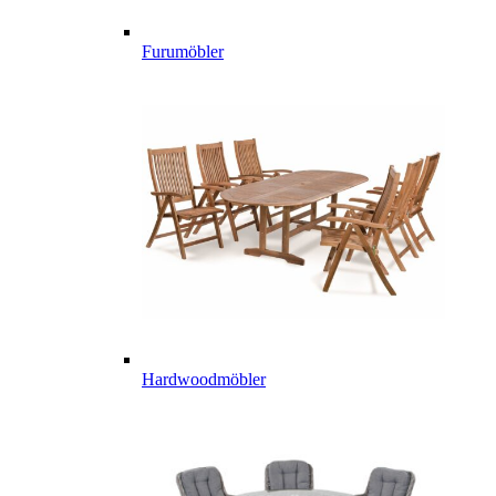
Furumöbler
Hardwoodmöbler