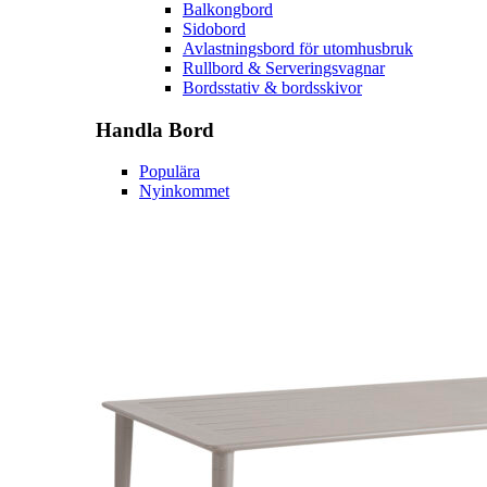
Balkongbord
Sidobord
Avlastningsbord för utomhusbruk
Rullbord & Serveringsvagnar
Bordsstativ & bordsskivor
Handla
Bord
Populära
Nyinkommet