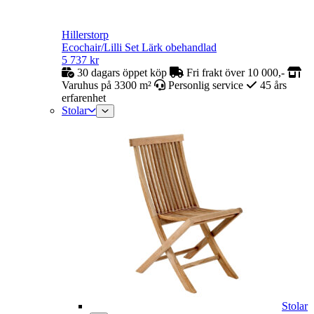
Hillerstorp
Ecochair/Lilli Set Lärk obehandlad
5 737
kr
30 dagars öppet köp
Fri frakt över 10 000,-
Varuhus på 3300 m²
Personlig service
45 års
erfarenhet
Stolar
Stolar