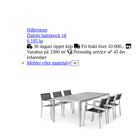
Hillerstorp
Dalom hammock vit
6 195
kr
30 dagars öppet köp
Fri frakt över 10 000,-
Varuhus på 3300 m²
Personlig service
45 års
erfarenhet
Möbler efter material