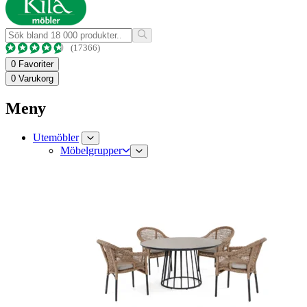
(17366)
0
Favoriter
0
Varukorg
Meny
Utemöbler
Möbelgrupper