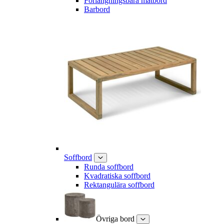
Förlängningsbara matbord
Barbord
Soffbord
Runda soffbord
Kvadratiska soffbord
Rektangulära soffbord
Övriga bord