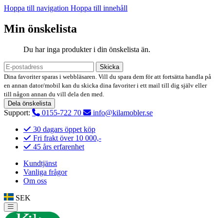
Hoppa till navigation
Hoppa till innehåll
Min önskelista
Du har inga produkter i din önskelista än.
Skicka
Dina favoriter sparas i webbläsaren. Vill du spara dem för att fortsätta handla på
en annan dator/mobil kan du skicka dina favoriter i ett mail till dig själv eller
till någon annan du vill dela den med.
Dela önskelista
Support:
0155-722 70
info@kilamobler.se
30 dagars öppet köp
Fri frakt över 10 000,-
45 års erfarenhet
Kundtjänst
Vanliga frågor
Om oss
SEK