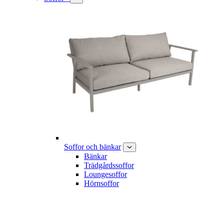
Soffor och bänkar
Bänkar
Trädgårdssoffor
Loungesoffor
Hörnsoffor