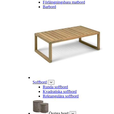
Förlängningsbara matbord
Barbord
Soffbord
Runda soffbord
Kvadratiska soffbord
Rektangulära soffbord
Övriga bord