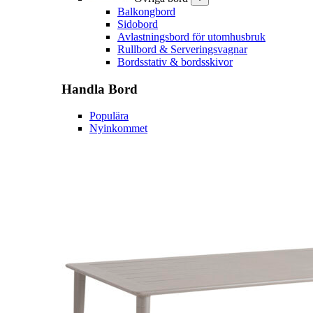
Balkongbord
Sidobord
Avlastningsbord för utomhusbruk
Rullbord & Serveringsvagnar
Bordsstativ & bordsskivor
Handla
Bord
Populära
Nyinkommet