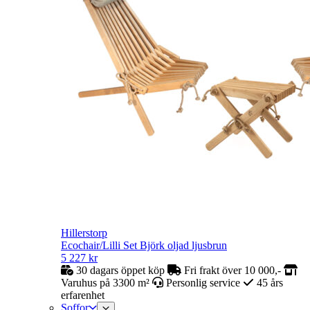
Hillerstorp
Ecochair/Lilli Set Björk oljad ljusbrun
5 227
kr
30 dagars öppet köp
Fri frakt över 10 000,-
Varuhus på 3300 m²
Personlig service
45 års
erfarenhet
Soffor