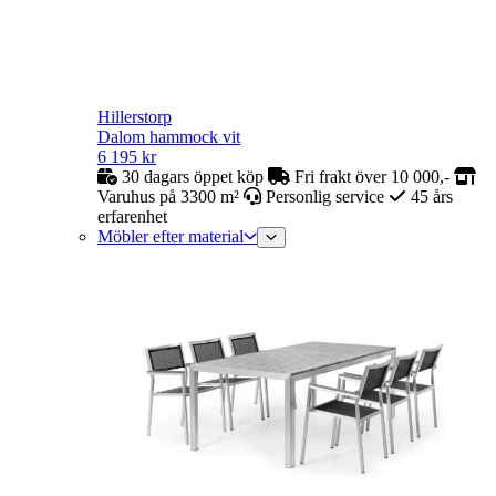
Hillerstorp
Dalom hammock vit
6 195
kr
30 dagars öppet köp
Fri frakt över 10 000,-
Varuhus på 3300 m²
Personlig service
45 års
erfarenhet
Möbler efter material