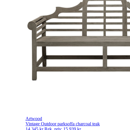
Artwood
Vintage Outdoor parksoffa charcoal teak
14 345
kr
Rek. pris:
15 939
kr