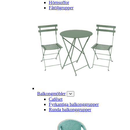
Hörnsoffor
Fåtöljgrupper
Balkongmöbler
Caféset
Fyrkantiga balkonggrupper
Runda balkonggrupper