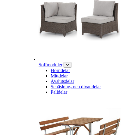
Soffmoduler
Hörndelar
Mittdelar
Avslutsdelar
Schäslong- och divandelar
Palldelar