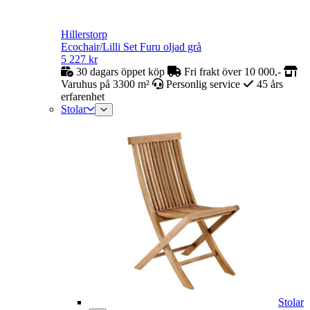
Hillerstorp
Ecochair/Lilli Set Furu oljad grå
5 227
kr
30 dagars öppet köp
Fri frakt över 10 000,-
Varuhus på 3300 m²
Personlig service
45 års
erfarenhet
Stolar
Stolar