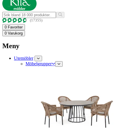
(17355)
0
Favoriter
0
Varukorg
Meny
Utemöbler
Möbelgrupper