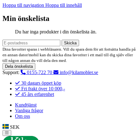
Hoppa till navigation
Hoppa till innehåll
Min önskelista
Du har inga produkter i din önskelista än.
Skicka
Dina favoriter sparas i webbläsaren. Vill du spara dem för att fortsätta handla på
en annan dator/mobil kan du skicka dina favoriter i ett mail till dig själv eller
till någon annan du vill dela den med.
Dela önskelista
Support:
0155-722 70
info@kilamobler.se
30 dagars öppet köp
Fri frakt över 10 000,-
45 års erfarenhet
Kundtjänst
Vanliga frågor
Om oss
SEK