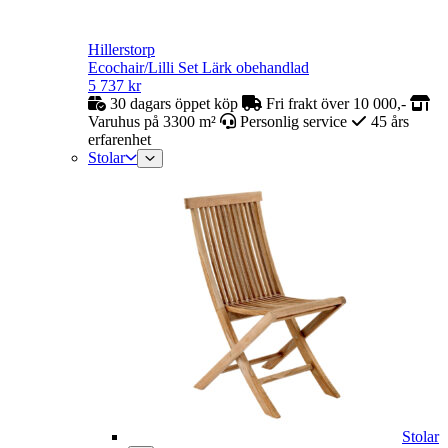
Hillerstorp
Ecochair/Lilli Set Lärk obehandlad
5 737
kr
30 dagars öppet köp
Fri frakt över 10 000,-
Varuhus på 3300 m²
Personlig service
45 års
erfarenhet
Stolar
Stolar