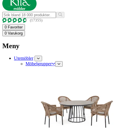
(17355)
0
Favoriter
0
Varukorg
Meny
Utemöbler
Möbelgrupper