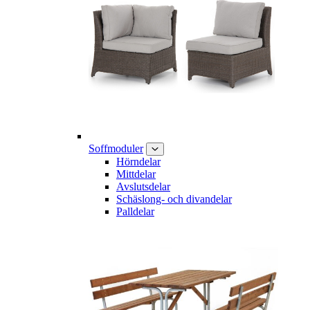
Soffmoduler
Hörndelar
Mittdelar
Avslutsdelar
Schäslong- och divandelar
Palldelar