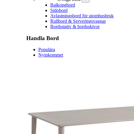
Balkongbord
Sidobord
Avlastningsbord för utomhusbruk
Rullbord & Serveringsvagnar
Bordsstativ & bordsskivor
Handla
Bord
Populära
Nyinkommet