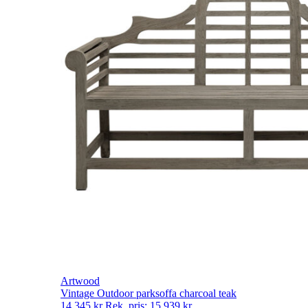
Artwood
Vintage Outdoor parksoffa charcoal teak
14 345
kr
Rek. pris:
15 939
kr