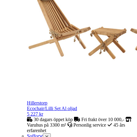
Hillerstorp
Ecochair/Lilli Set Al oljad
5 227
kr
30 dagars öppet köp
Fri frakt över 10 000,-
Varuhus på 3300 m²
Personlig service
45 års
erfarenhet
Soffor