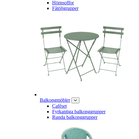
Hörnsoffor
Fåtöljgrupper
Balkongmöbler
Caféset
Fyrkantiga balkonggrupper
Runda balkonggrupper