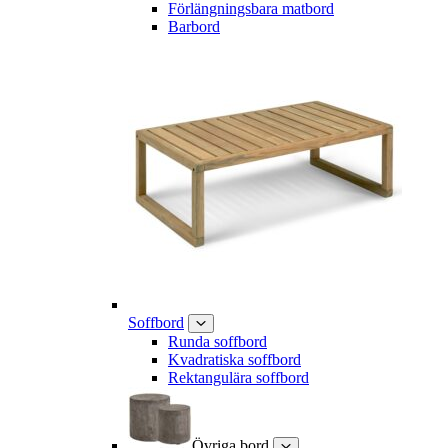
Förlängningsbara matbord
Barbord
Soffbord
Runda soffbord
Kvadratiska soffbord
Rektangulära soffbord
Övriga bord