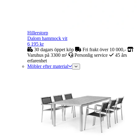
Hillerstorp
Dalom hammock vit
6 195
kr
30 dagars öppet köp
Fri frakt över 10 000,-
Varuhus på 3300 m²
Personlig service
45 års
erfarenhet
Möbler efter material