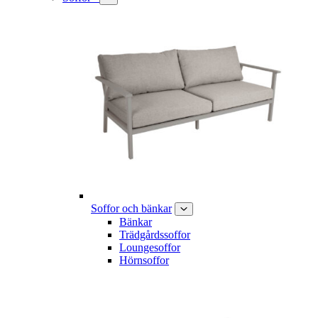
Soffor och bänkar
Bänkar
Trädgårdssoffor
Loungesoffor
Hörnsoffor