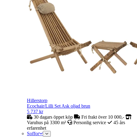
Hillerstorp
Ecochair/Lilli Set Ask oljad brun
5 737
kr
30 dagars öppet köp
Fri frakt över 10 000,-
Varuhus på 3300 m²
Personlig service
45 års
erfarenhet
Soffor