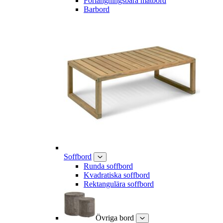
Förlängningsbara matbord
Barbord
Soffbord
Runda soffbord
Kvadratiska soffbord
Rektangulära soffbord
Övriga bord