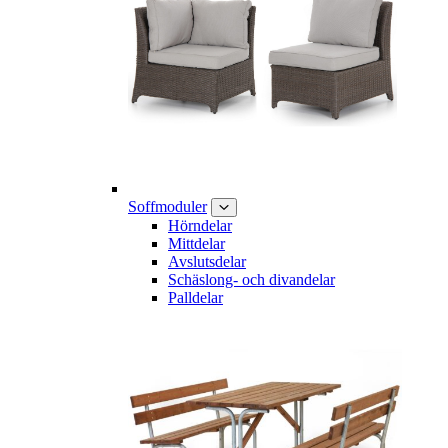
Soffmoduler
Hörndelar
Mittdelar
Avslutsdelar
Schäslong- och divandelar
Palldelar