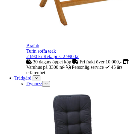
Brafab
Turin soffa teak
2 690
kr
Rek. pris:
2 990
kr
30 dagars öppet köp
Fri frakt över 10 000,-
Varuhus på 3300 m²
Personlig service
45 års
erfarenhet
Trädgård
Dynor