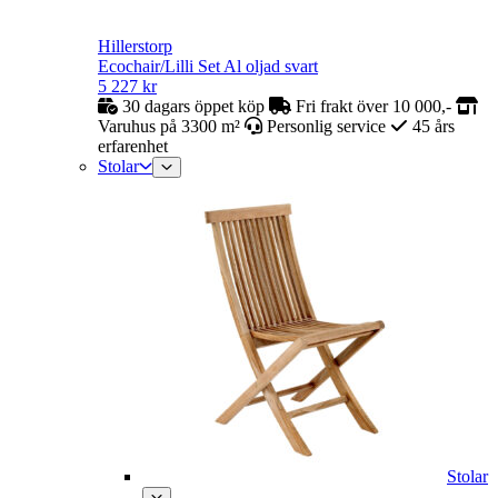
Hillerstorp
Ecochair/Lilli Set Al oljad svart
5 227
kr
30 dagars öppet köp
Fri frakt över 10 000,-
Varuhus på 3300 m²
Personlig service
45 års
erfarenhet
Stolar
Stolar