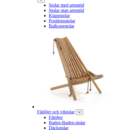
Stolar med armstöd
Stolar utan armstöd
Klappstolar
Positionsstolar
Balkongstolar
Fåtöljer och vilstolar
Fåtöljer
Baden-Baden-stolar
Däckstolar