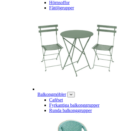
Hörnsoffor
Fåtöljgrupper
Balkongmöbler
Caféset
Fyrkantiga balkonggrupper
Runda balkonggrupper