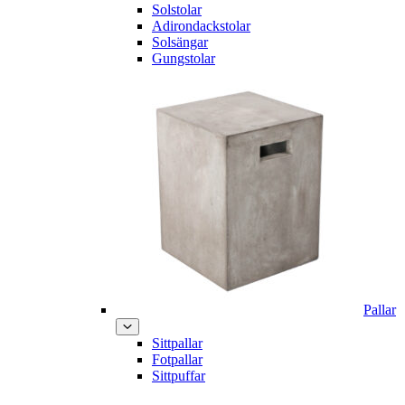
Solstolar
Adirondackstolar
Solsängar
Gungstolar
Pallar
Sittpallar
Fotpallar
Sittpuffar