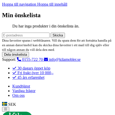
Hoppa till navigation
Hoppa till innehåll
Min önskelista
Du har inga produkter i din önskelista än.
Skicka
Dina favoriter sparas i webbläsaren. Vill du spara dem för att fortsätta handla på
en annan dator/mobil kan du skicka dina favoriter i ett mail till dig själv eller
till någon annan du vill dela den med.
Dela önskelista
Support:
0155-722 70
info@kilamobler.se
30 dagars öppet köp
Fri frakt över 10 000,-
45 års erfarenhet
Kundtjänst
Vanliga frågor
Om oss
SEK