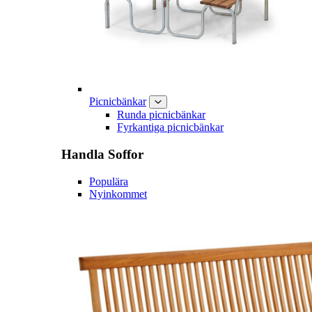
Picnicbänkar
Runda picnicbänkar
Fyrkantiga picnicbänkar
Handla
Soffor
Populära
Nyinkommet