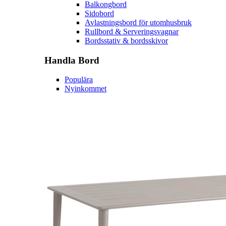
Balkongbord
Sidobord
Avlastningsbord för utomhusbruk
Rullbord & Serveringsvagnar
Bordsstativ & bordsskivor
Handla
Bord
Populära
Nyinkommet