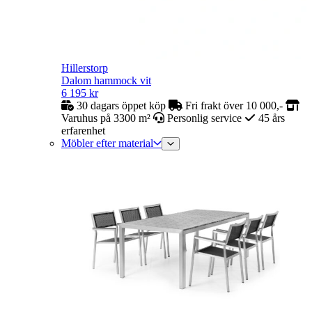
Hillerstorp
Dalom hammock vit
6 195
kr
30 dagars öppet köp
Fri frakt över 10 000,-
Varuhus på 3300 m²
Personlig service
45 års
erfarenhet
Möbler efter material