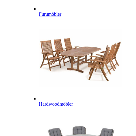
Furumöbler
Hardwoodmöbler