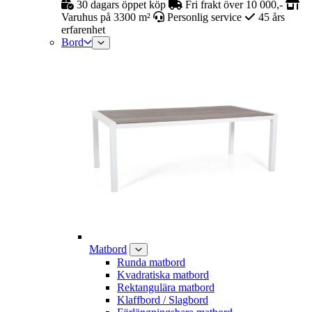
30 dagars öppet köp
Fri frakt över 10 000,-
Varuhus på 3300 m²
Personlig service
45 års
erfarenhet
Bord
Matbord
Runda matbord
Kvadratiska matbord
Rektangulära matbord
Klaffbord / Slagbord