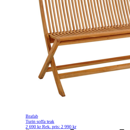
Brafab
Turin soffa teak
2 690
kr
Rek. pris:
2 990
kr