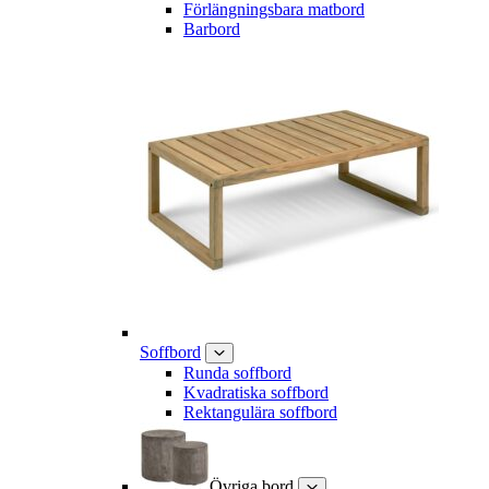
Förlängningsbara matbord
Barbord
Soffbord
Runda soffbord
Kvadratiska soffbord
Rektangulära soffbord
Övriga bord