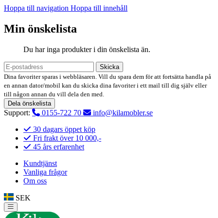
Hoppa till navigation
Hoppa till innehåll
Min önskelista
Du har inga produkter i din önskelista än.
Skicka
Dina favoriter sparas i webbläsaren. Vill du spara dem för att fortsätta handla på
en annan dator/mobil kan du skicka dina favoriter i ett mail till dig själv eller
till någon annan du vill dela den med.
Dela önskelista
Support:
0155-722 70
info@kilamobler.se
30 dagars öppet köp
Fri frakt över 10 000,-
45 års erfarenhet
Kundtjänst
Vanliga frågor
Om oss
SEK