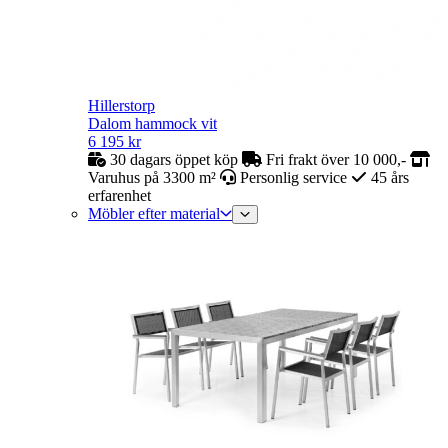
Hillerstorp
Dalom hammock vit
6 195
kr
30 dagars öppet köp
Fri frakt över 10 000,-
Varuhus på 3300 m²
Personlig service
45 års
erfarenhet
Möbler efter material