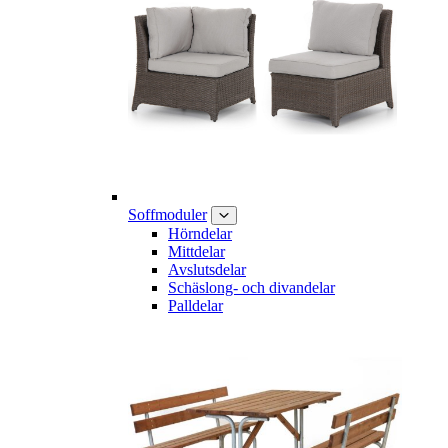
Soffmoduler
Hörndelar
Mittdelar
Avslutsdelar
Schäslong- och divandelar
Palldelar