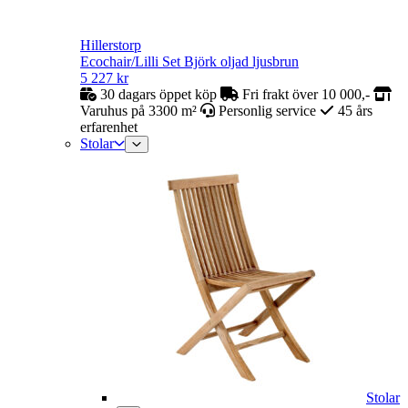
Hillerstorp
Ecochair/Lilli Set Björk oljad ljusbrun
5 227
kr
30 dagars öppet köp
Fri frakt över 10 000,-
Varuhus på 3300 m²
Personlig service
45 års
erfarenhet
Stolar
Stolar