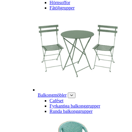
Hörnsoffor
Fåtöljgrupper
Balkongmöbler
Caféset
Fyrkantiga balkonggrupper
Runda balkonggrupper