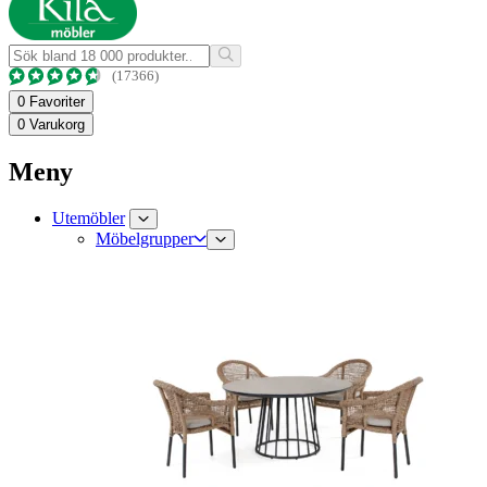
(17366)
0
Favoriter
0
Varukorg
Meny
Utemöbler
Möbelgrupper