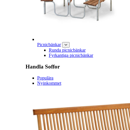
Picnicbänkar
Runda picnicbänkar
Fyrkantiga picnicbänkar
Handla
Soffor
Populära
Nyinkommet