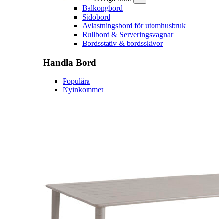
Balkongbord
Sidobord
Avlastningsbord för utomhusbruk
Rullbord & Serveringsvagnar
Bordsstativ & bordsskivor
Handla
Bord
Populära
Nyinkommet