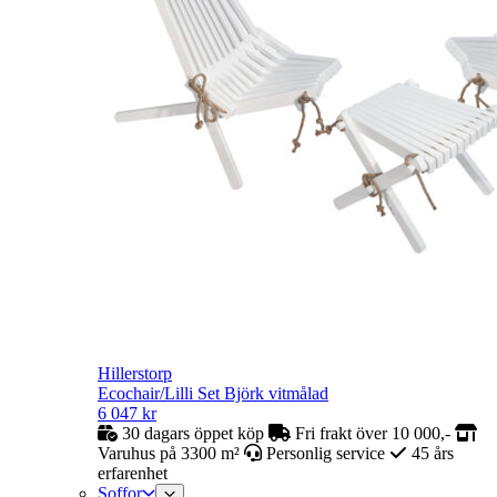
Hillerstorp
Ecochair/Lilli Set Björk vitmålad
6 047
kr
30 dagars öppet köp
Fri frakt över 10 000,-
Varuhus på 3300 m²
Personlig service
45 års
erfarenhet
Soffor