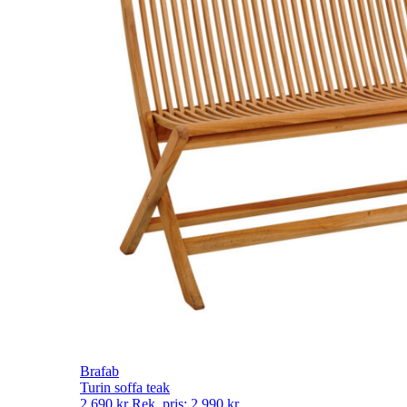
Brafab
Turin soffa teak
2 690
kr
Rek. pris:
2 990
kr