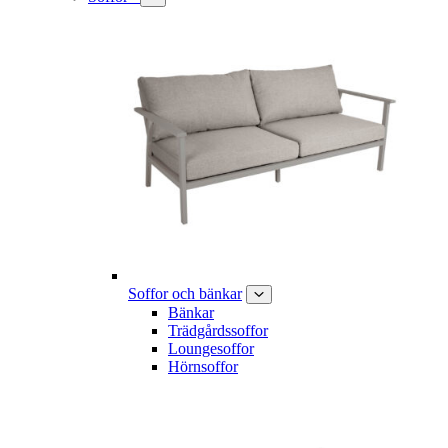
Soffor och bänkar
Bänkar
Trädgårdssoffor
Loungesoffor
Hörnsoffor