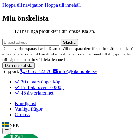
Hoppa till navigation
Hoppa till innehåll
Min önskelista
Du har inga produkter i din önskelista än.
Skicka
Dina favoriter sparas i webbläsaren. Vill du spara dem för att fortsätta handla på
en annan dator/mobil kan du skicka dina favoriter i ett mail till dig själv eller
till någon annan du vill dela den med.
Dela önskelista
Support:
0155-722 70
info@kilamobler.se
30 dagars öppet köp
Fri frakt över 10 000,-
45 års erfarenhet
Kundtjänst
Vanliga frågor
Om oss
SEK