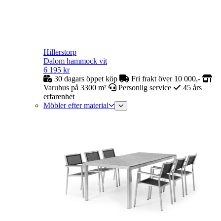
Hillerstorp
Dalom hammock vit
6 195
kr
30 dagars öppet köp
Fri frakt över 10 000,-
Varuhus på 3300 m²
Personlig service
45 års
erfarenhet
Möbler efter material