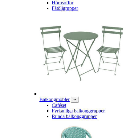
Hörnsoffor
Fåtöljgrupper
Balkongmöbler
Caféset
Fyrkantiga balkonggrupper
Runda balkonggrupper