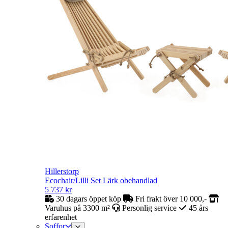
Hillerstorp
Ecochair/Lilli Set Lärk obehandlad
5 737
kr
30 dagars öppet köp
Fri frakt över 10 000,-
Varuhus på 3300 m²
Personlig service
45 års
erfarenhet
Soffor