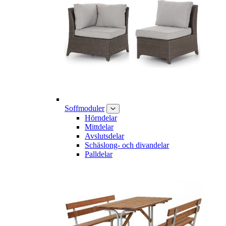
Soffmoduler
Hörndelar
Mittdelar
Avslutsdelar
Schäslong- och divandelar
Palldelar