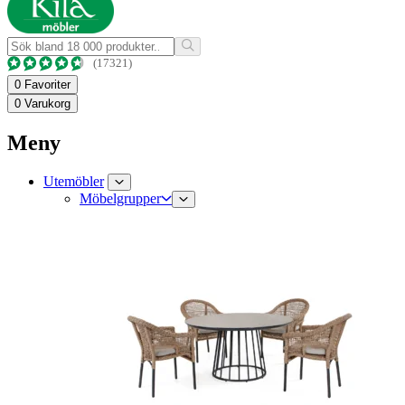
(17321)
0
Favoriter
0
Varukorg
Meny
Utemöbler
Möbelgrupper