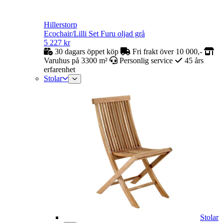
Hillerstorp
Ecochair/Lilli Set Furu oljad grå
5 227
kr
30 dagars öppet köp
Fri frakt över 10 000,-
Varuhus på 3300 m²
Personlig service
45 års
erfarenhet
Stolar
Stolar