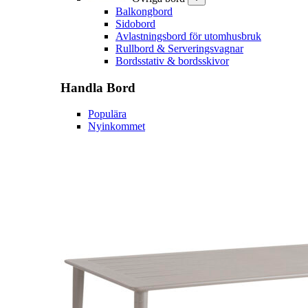
Balkongbord
Sidobord
Avlastningsbord för utomhusbruk
Rullbord & Serveringsvagnar
Bordsstativ & bordsskivor
Handla
Bord
Populära
Nyinkommet