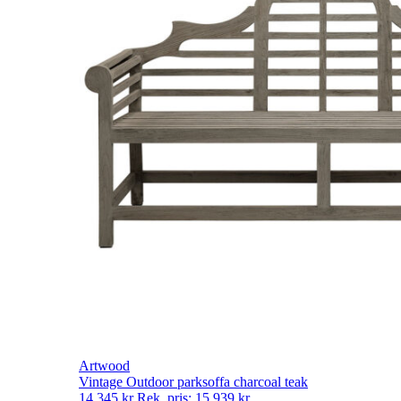
Artwood
Vintage Outdoor parksoffa charcoal teak
14 345
kr
Rek. pris:
15 939
kr