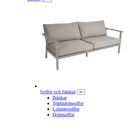
Soffor och bänkar
Bänkar
Trädgårdssoffor
Loungesoffor
Hörnsoffor