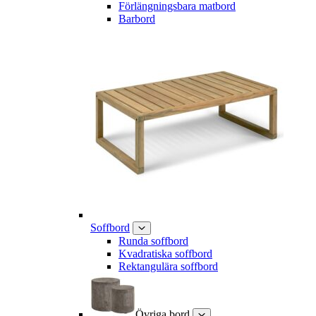
Förlängningsbara matbord
Barbord
Soffbord
Runda soffbord
Kvadratiska soffbord
Rektangulära soffbord
Övriga bord