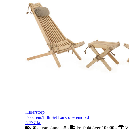
Hillerstorp
Ecochair/Lilli Set Lärk obehandlad
5 737
kr
30 dagars öppet köp
Fri frakt över 10 000,-
Va