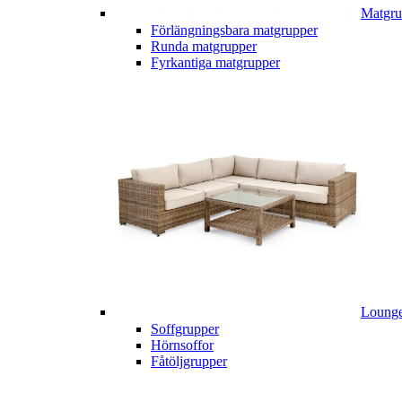
Matgru
Förlängningsbara matgrupper
Runda matgrupper
Fyrkantiga matgrupper
Lounge
Soffgrupper
Hörnsoffor
Fåtöljgrupper