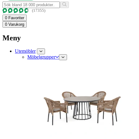
(17355)
0
Favoriter
0
Varukorg
Meny
Utemöbler
Möbelgrupper