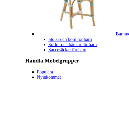
Barnmö
Stolar och bord för barn
Soffor och bänkar för barn
Saccosäckar för barn
Handla
Möbelgrupper
Populära
Nyinkommet