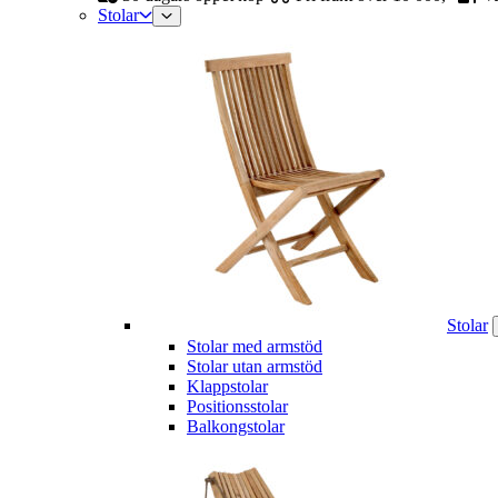
Stolar
Stolar
Stolar med armstöd
Stolar utan armstöd
Klappstolar
Positionsstolar
Balkongstolar