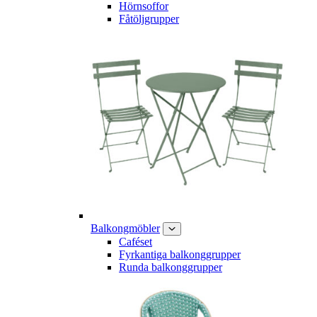
Hörnsoffor
Fåtöljgrupper
Balkongmöbler
Caféset
Fyrkantiga balkonggrupper
Runda balkonggrupper