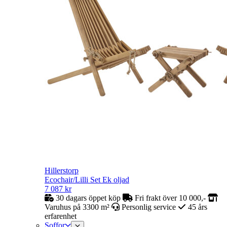
Hillerstorp
Ecochair/Lilli Set Ek oljad
7 087
kr
30 dagars öppet köp
Fri frakt över 10 000,-
Varuhus på 3300 m²
Personlig service
45 års
erfarenhet
Soffor