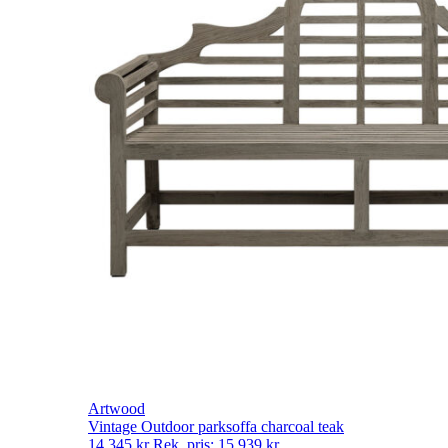
Artwood
Vintage Outdoor parksoffa charcoal teak
14 345
kr
Rek. pris:
15 939
kr