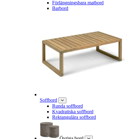
Förlängningsbara matbord
Barbord
Soffbord
Runda soffbord
Kvadratiska soffbord
Rektangulära soffbord
Övriga bord