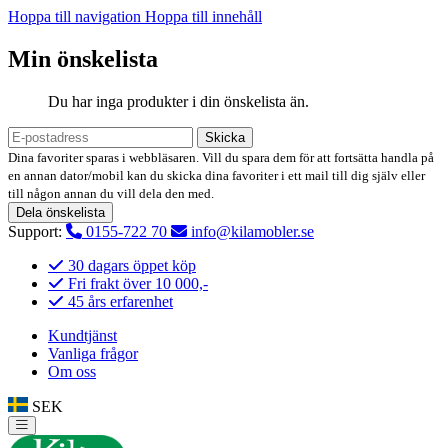
Hoppa till navigation
Hoppa till innehåll
Min önskelista
Du har inga produkter i din önskelista än.
Skicka
Dina favoriter sparas i webbläsaren. Vill du spara dem för att fortsätta handla på
en annan dator/mobil kan du skicka dina favoriter i ett mail till dig själv eller
till någon annan du vill dela den med.
Dela önskelista
Support:
0155-722 70
info@kilamobler.se
30 dagars öppet köp
Fri frakt över 10 000,-
45 års erfarenhet
Kundtjänst
Vanliga frågor
Om oss
SEK