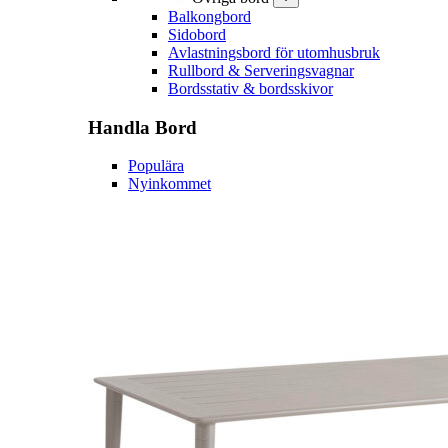
Balkongbord
Sidobord
Avlastningsbord för utomhusbruk
Rullbord & Serveringsvagnar
Bordsstativ & bordsskivor
Handla
Bord
Populära
Nyinkommet