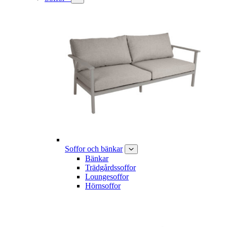
Soffor och bänkar
Bänkar
Trädgårdssoffor
Loungesoffor
Hörnsoffor