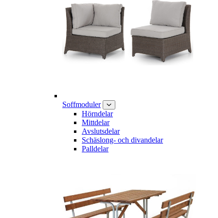
Soffmoduler
Hörndelar
Mittdelar
Avslutsdelar
Schäslong- och divandelar
Palldelar