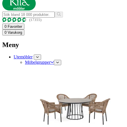
(17355)
0
Favoriter
0
Varukorg
Meny
Utemöbler
Möbelgrupper