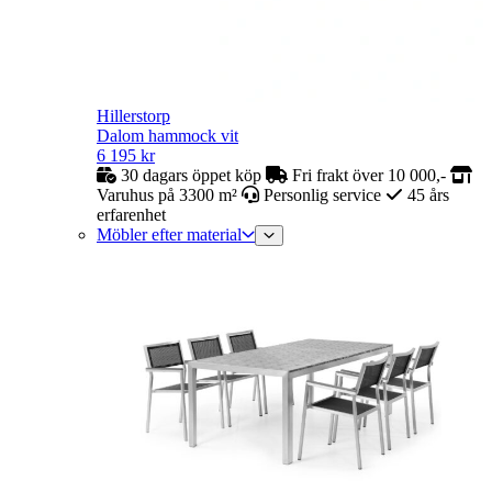
Hillerstorp
Dalom hammock vit
6 195
kr
30 dagars öppet köp
Fri frakt över 10 000,-
Varuhus på 3300 m²
Personlig service
45 års
erfarenhet
Möbler efter material