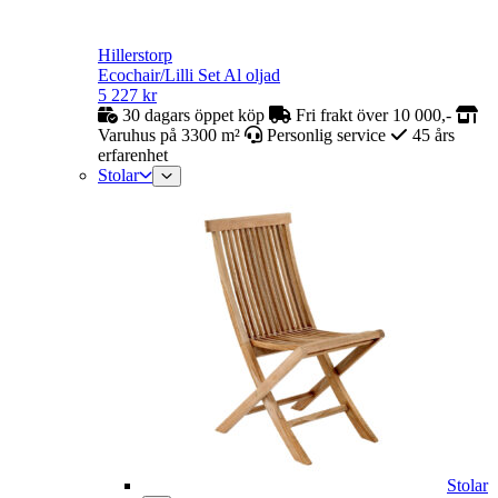
Hillerstorp
Ecochair/Lilli Set Al oljad
5 227
kr
30 dagars öppet köp
Fri frakt över 10 000,-
Varuhus på 3300 m²
Personlig service
45 års
erfarenhet
Stolar
Stolar