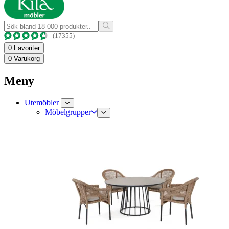
(17355)
0
Favoriter
0
Varukorg
Meny
Utemöbler
Möbelgrupper