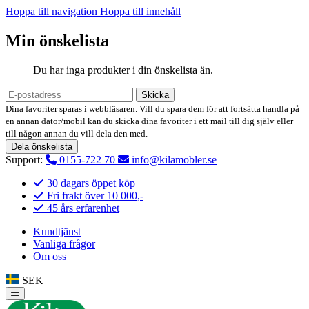
Hoppa till navigation
Hoppa till innehåll
Min önskelista
Du har inga produkter i din önskelista än.
Skicka
Dina favoriter sparas i webbläsaren. Vill du spara dem för att fortsätta handla på
en annan dator/mobil kan du skicka dina favoriter i ett mail till dig själv eller
till någon annan du vill dela den med.
Dela önskelista
Support:
0155-722 70
info@kilamobler.se
30 dagars öppet köp
Fri frakt över 10 000,-
45 års erfarenhet
Kundtjänst
Vanliga frågor
Om oss
SEK