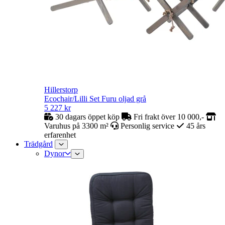
Hillerstorp
Ecochair/Lilli Set Furu oljad grå
5 227
kr
30 dagars öppet köp
Fri frakt över 10 000,-
Varuhus på 3300 m²
Personlig service
45 års
erfarenhet
Trädgård
Dynor