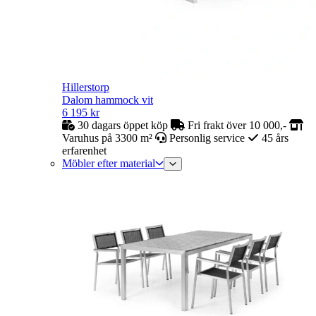
Hillerstorp
Dalom hammock vit
6 195
kr
30 dagars öppet köp
Fri frakt över 10 000,-
Varuhus på 3300 m²
Personlig service
45 års
erfarenhet
Möbler efter material