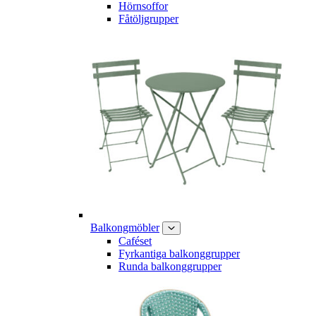
Hörnsoffor
Fåtöljgrupper
Balkongmöbler
Caféset
Fyrkantiga balkonggrupper
Runda balkonggrupper