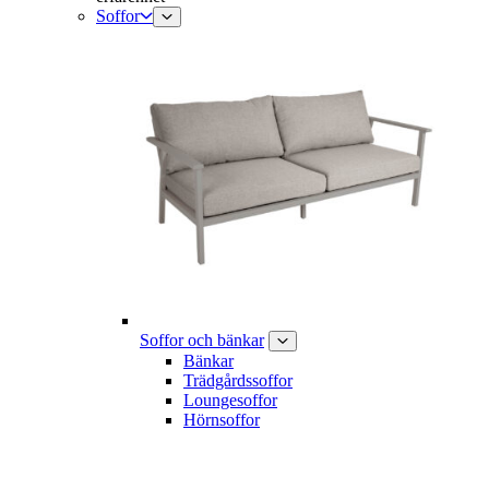
Soffor
Soffor och bänkar
Bänkar
Trädgårdssoffor
Loungesoffor
Hörnsoffor