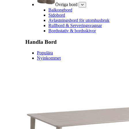
Övriga bord
Balkongbord
Sidobord
Avlastningsbord för utomhusbruk
Rullbord & Serveringsvagnar
Bordsstativ & bordsskivor
Handla
Bord
Populära
Nyinkommet