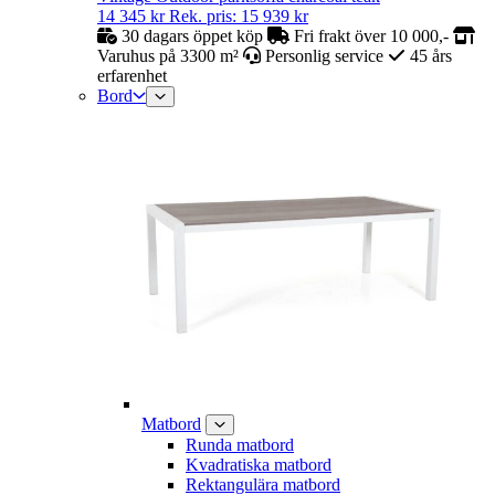
14 345
kr
Rek. pris:
15 939
kr
30 dagars öppet köp
Fri frakt över 10 000,-
Varuhus på 3300 m²
Personlig service
45 års
erfarenhet
Bord
Matbord
Runda matbord
Kvadratiska matbord
Rektangulära matbord