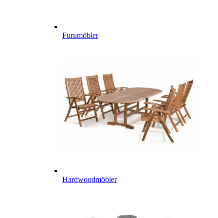
Furumöbler
Hardwoodmöbler