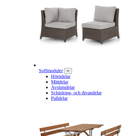
Soffmoduler
Hörndelar
Mittdelar
Avslutsdelar
Schäslong- och divandelar
Palldelar