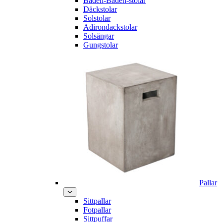
Baden-Baden-stolar
Däckstolar
Solstolar
Adirondackstolar
Solsängar
Gungstolar
Pallar
Sittpallar
Fotpallar
Sittpuffar