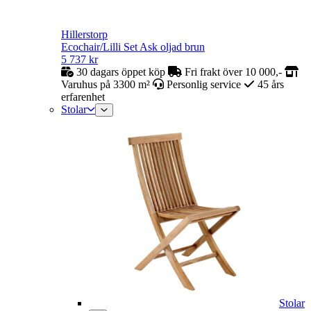
Hillerstorp
Ecochair/Lilli Set Ask oljad brun
5 737
kr
30 dagars öppet köp
Fri frakt över 10 000,-
Varuhus på 3300 m²
Personlig service
45 års
erfarenhet
Stolar
Stolar