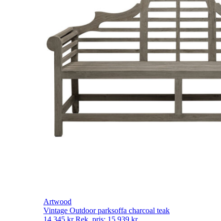
Artwood
Vintage Outdoor parksoffa charcoal teak
14 345
kr
Rek. pris:
15 939
kr