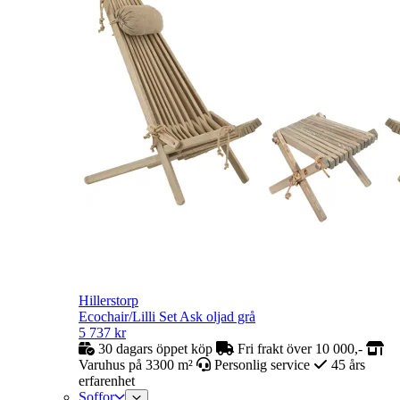
Hillerstorp
Ecochair/Lilli Set Ask oljad grå
5 737
kr
30 dagars öppet köp
Fri frakt över 10 000,-
Varuhus på 3300 m²
Personlig service
45 års
erfarenhet
Soffor