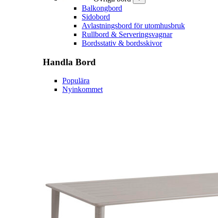
Balkongbord
Sidobord
Avlastningsbord för utomhusbruk
Rullbord & Serveringsvagnar
Bordsstativ & bordsskivor
Handla
Bord
Populära
Nyinkommet