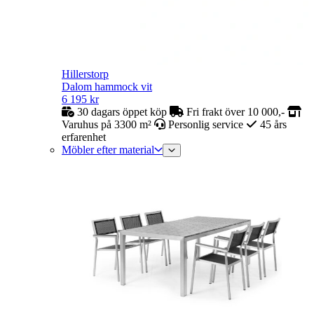
Hillerstorp
Dalom hammock vit
6 195
kr
30 dagars öppet köp
Fri frakt över 10 000,-
Varuhus på 3300 m²
Personlig service
45 års
erfarenhet
Möbler efter material