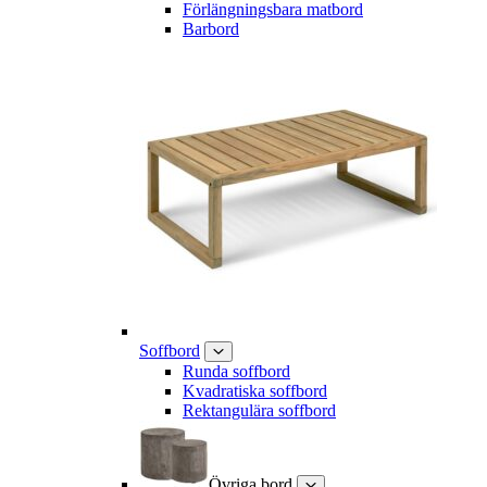
Förlängningsbara matbord
Barbord
Soffbord
Runda soffbord
Kvadratiska soffbord
Rektangulära soffbord
Övriga bord