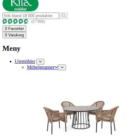
(17366)
0
Favoriter
0
Varukorg
Meny
Utemöbler
Möbelgrupper