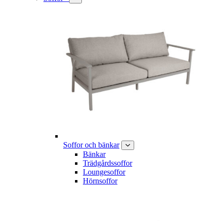
Soffor och bänkar
Bänkar
Trädgårdssoffor
Loungesoffor
Hörnsoffor