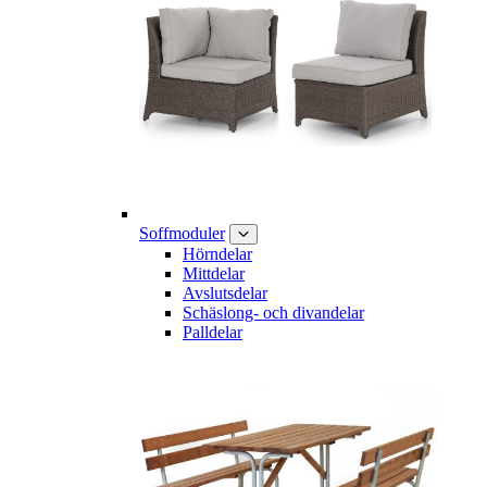
Soffmoduler
Hörndelar
Mittdelar
Avslutsdelar
Schäslong- och divandelar
Palldelar