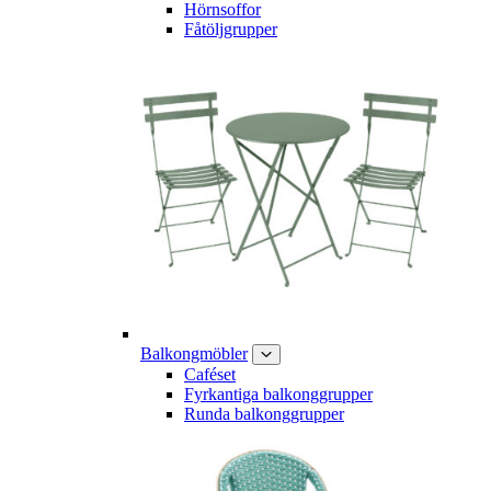
Hörnsoffor
Fåtöljgrupper
Balkongmöbler
Caféset
Fyrkantiga balkonggrupper
Runda balkonggrupper