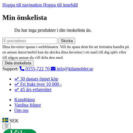
Hoppa till navigation
Hoppa till innehåll
Min önskelista
Du har inga produkter i din önskelista än.
Skicka
Dina favoriter sparas i webbläsaren. Vill du spara dem för att fortsätta handla på
en annan dator/mobil kan du skicka dina favoriter i ett mail till dig själv eller
till någon annan du vill dela den med.
Dela önskelista
Support:
0155-722 70
info@kilamobler.se
30 dagars öppet köp
Fri frakt över 10 000,-
45 års erfarenhet
Kundtjänst
Vanliga frågor
Om oss
SEK