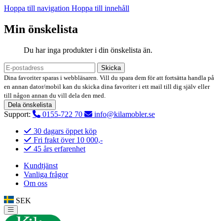
Hoppa till navigation
Hoppa till innehåll
Min önskelista
Du har inga produkter i din önskelista än.
Skicka
Dina favoriter sparas i webbläsaren. Vill du spara dem för att fortsätta handla på
en annan dator/mobil kan du skicka dina favoriter i ett mail till dig själv eller
till någon annan du vill dela den med.
Dela önskelista
Support:
0155-722 70
info@kilamobler.se
30 dagars öppet köp
Fri frakt över 10 000,-
45 års erfarenhet
Kundtjänst
Vanliga frågor
Om oss
SEK