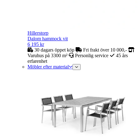
Hillerstorp
Dalom hammock vit
6 195
kr
30 dagars öppet köp
Fri frakt över 10 000,-
Varuhus på 3300 m²
Personlig service
45 års
erfarenhet
Möbler efter material