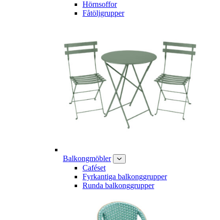
Hörnsoffor
Fåtöljgrupper
Balkongmöbler
Caféset
Fyrkantiga balkonggrupper
Runda balkonggrupper