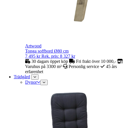
Artwood
Tonga soffbord Ø80 cm
7 495
kr
Rek. pris:
8 327
kr
30 dagars öppet köp
Fri frakt över 10 000,-
Varuhus på 3300 m²
Personlig service
45 års
erfarenhet
Trädgård
Dynor