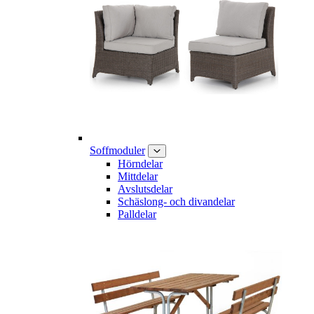
Soffmoduler
Hörndelar
Mittdelar
Avslutsdelar
Schäslong- och divandelar
Palldelar