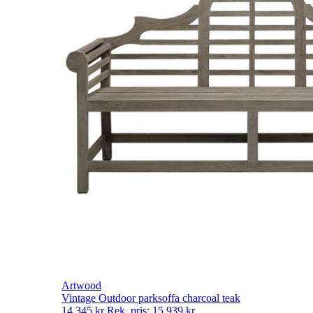
Artwood
Vintage Outdoor parksoffa charcoal teak
14 345
kr
Rek. pris:
15 939
kr