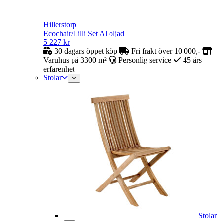
Hillerstorp
Ecochair/Lilli Set Al oljad
5 227
kr
30 dagars öppet köp
Fri frakt över 10 000,-
Varuhus på 3300 m²
Personlig service
45 års
erfarenhet
Stolar
Stolar