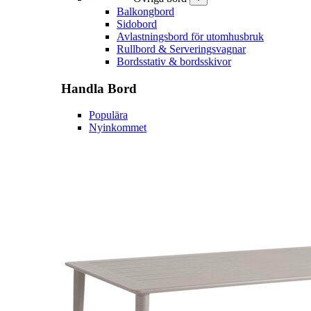
Balkongbord
Sidobord
Avlastningsbord för utomhusbruk
Rullbord & Serveringsvagnar
Bordsstativ & bordsskivor
Handla
Bord
Populära
Nyinkommet