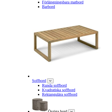
Förlängningsbara matbord
Barbord
Soffbord
Runda soffbord
Kvadratiska soffbord
Rektangulära soffbord
Övriga bord