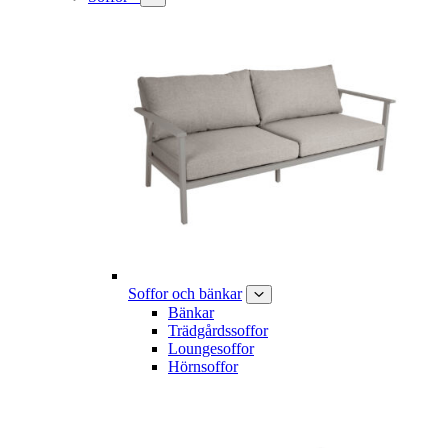
Soffor och bänkar
Bänkar
Trädgårdssoffor
Loungesoffor
Hörnsoffor