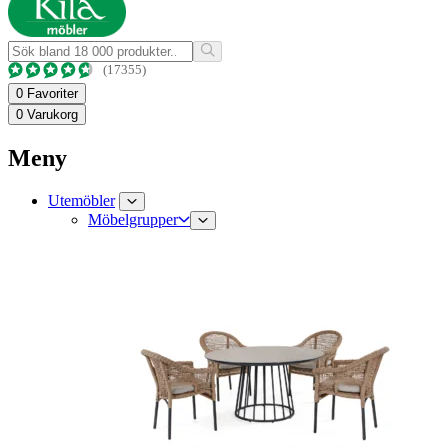
(17355)
0
Favoriter
0
Varukorg
Meny
Utemöbler
Möbelgrupper