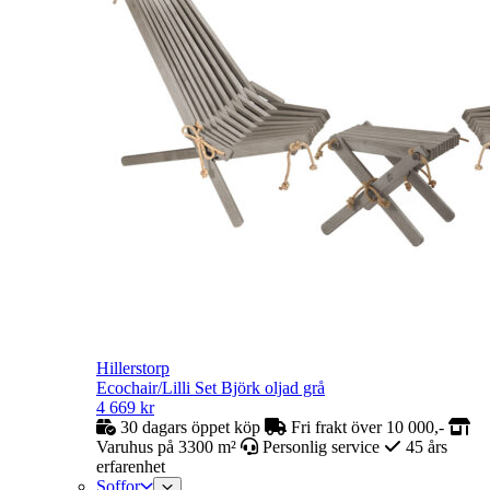
Hillerstorp
Ecochair/Lilli Set Björk oljad grå
4 669
kr
30 dagars öppet köp
Fri frakt över 10 000,-
Varuhus på 3300 m²
Personlig service
45 års
erfarenhet
Soffor