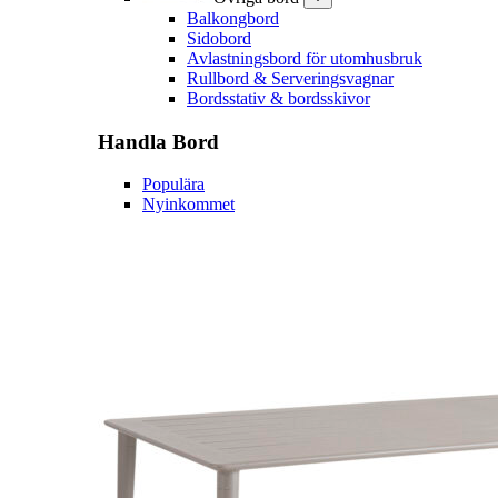
Balkongbord
Sidobord
Avlastningsbord för utomhusbruk
Rullbord & Serveringsvagnar
Bordsstativ & bordsskivor
Handla
Bord
Populära
Nyinkommet