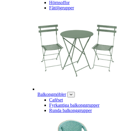
Hörnsoffor
Fåtöljgrupper
Balkongmöbler
Caféset
Fyrkantiga balkonggrupper
Runda balkonggrupper