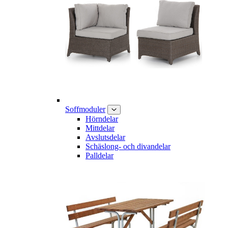
Soffmoduler
Hörndelar
Mittdelar
Avslutsdelar
Schäslong- och divandelar
Palldelar