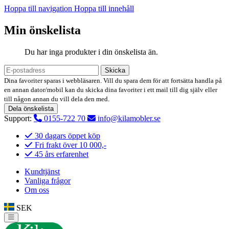
Hoppa till navigation
Hoppa till innehåll
Min önskelista
Du har inga produkter i din önskelista än.
Skicka
Dina favoriter sparas i webbläsaren. Vill du spara dem för att fortsätta handla på
en annan dator/mobil kan du skicka dina favoriter i ett mail till dig själv eller
till någon annan du vill dela den med.
Dela önskelista
Support:
0155-722 70
info@kilamobler.se
30 dagars öppet köp
Fri frakt över 10 000,-
45 års erfarenhet
Kundtjänst
Vanliga frågor
Om oss
SEK