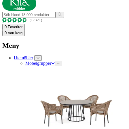
(17321)
0
Favoriter
0
Varukorg
Meny
Utemöbler
Möbelgrupper