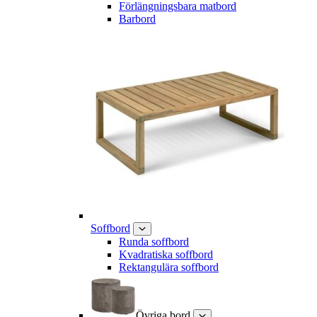
Förlängningsbara matbord
Barbord
Soffbord
Runda soffbord
Kvadratiska soffbord
Rektangulära soffbord
Övriga bord