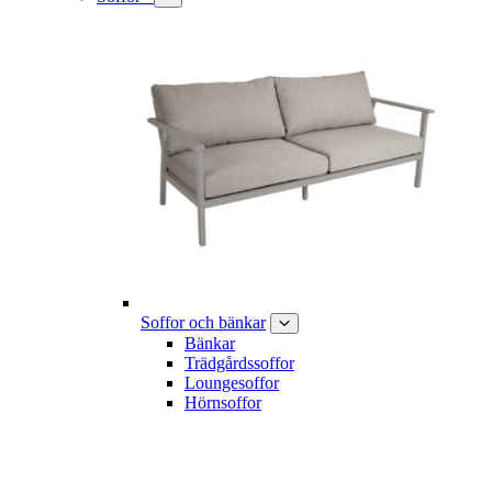
Soffor och bänkar
Bänkar
Trädgårdssoffor
Loungesoffor
Hörnsoffor