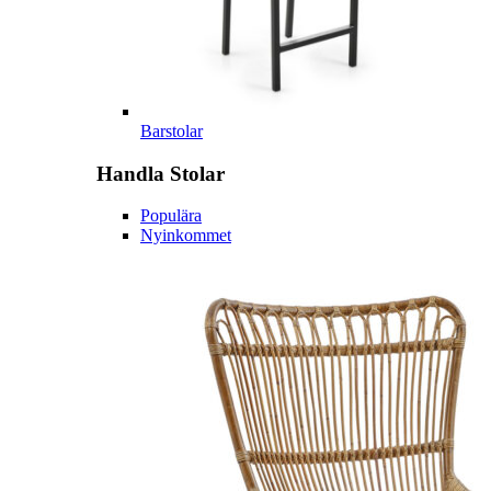
Barstolar
Handla
Stolar
Populära
Nyinkommet