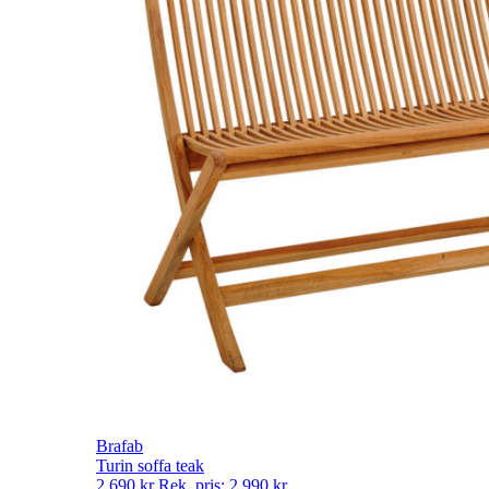
Brafab
Turin soffa teak
2 690
kr
Rek. pris:
2 990
kr