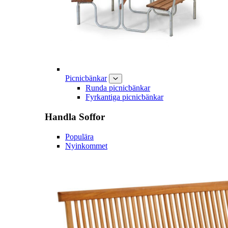
Picnicbänkar
Runda picnicbänkar
Fyrkantiga picnicbänkar
Handla
Soffor
Populära
Nyinkommet