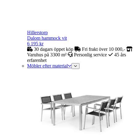
Hillerstorp
Dalom hammock vit
6 195
kr
30 dagars öppet köp
Fri frakt över 10 000,-
Varuhus på 3300 m²
Personlig service
45 års
erfarenhet
Möbler efter material