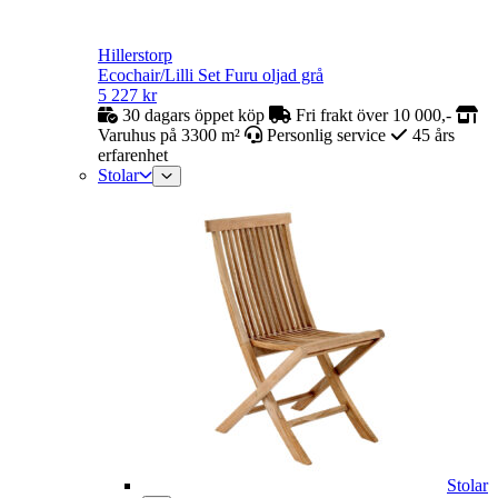
Hillerstorp
Ecochair/Lilli Set Furu oljad grå
5 227
kr
30 dagars öppet köp
Fri frakt över 10 000,-
Varuhus på 3300 m²
Personlig service
45 års
erfarenhet
Stolar
Stolar