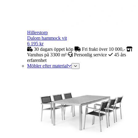
Hillerstorp
Dalom hammock vit
6 195
kr
30 dagars öppet köp
Fri frakt över 10 000,-
Varuhus på 3300 m²
Personlig service
45 års
erfarenhet
Möbler efter material