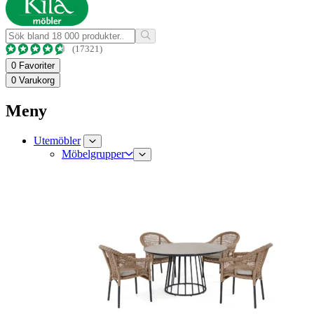
(17321)
0
Favoriter
0
Varukorg
Meny
Utemöbler
Möbelgrupper