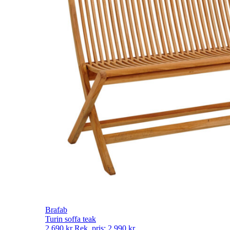
Brafab
Turin soffa teak
2 690
kr
Rek. pris:
2 990
kr