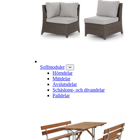
Soffmoduler
Hörndelar
Mittdelar
Avslutsdelar
Schäslong- och divandelar
Palldelar