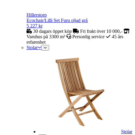
Hillerstorp
Ecochair/Lilli Set Furu oljad grå
5 227
kr
30 dagars öppet köp
Fri frakt över 10 000,-
Varuhus på 3300 m²
Personlig service
45 års
erfarenhet
Stolar
Stolar