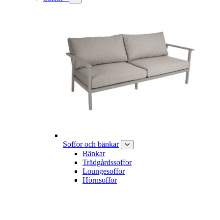
Soffor och bänkar
Bänkar
Trädgårdssoffor
Loungesoffor
Hörnsoffor