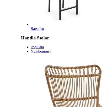
Barstolar
Handla
Stolar
Populära
Nyinkommet