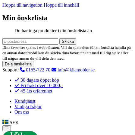
Hoppa till navigation
Hoppa till innehåll
Min önskelista
Du har inga produkter i din önskelista än.
Skicka
Dina favoriter sparas i webbläsaren. Vill du spara dem för att fortsätta handla på
en annan dator/mobil kan du skicka dina favoriter i ett mail till dig själv eller
till någon annan du vill dela den med.
Dela önskelista
Support:
0155-722 70
info@kilamobler.se
30 dagars öppet köp
Fri frakt över 10 000,-
45 års erfarenhet
Kundtjänst
Vanliga frågor
Om oss
SEK