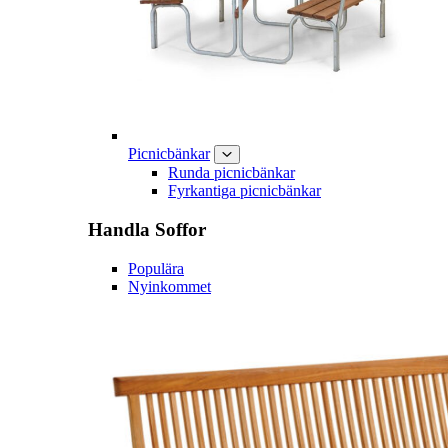
Picnicbänkar
Runda picnicbänkar
Fyrkantiga picnicbänkar
Handla
Soffor
Populära
Nyinkommet