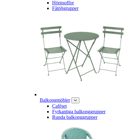
Hörnsoffor
Fåtöljgrupper
Balkongmöbler
Caféset
Fyrkantiga balkonggrupper
Runda balkonggrupper