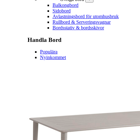
Balkongbord
Sidobord
Avlastningsbord för utomhusbruk
Rullbord & Serveringsvagnar
Bordsstativ & bordsskivor
Handla
Bord
Populära
Nyinkommet