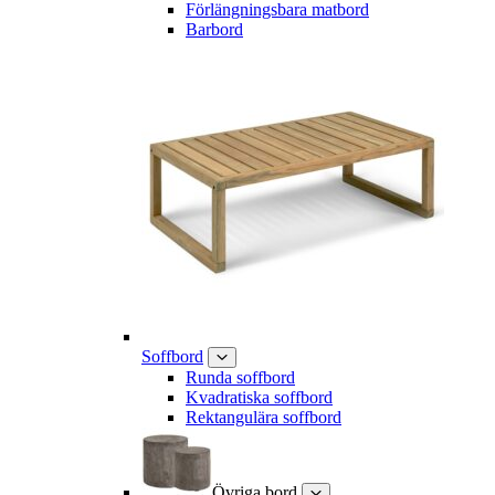
Förlängningsbara matbord
Barbord
Soffbord
Runda soffbord
Kvadratiska soffbord
Rektangulära soffbord
Övriga bord