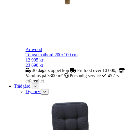
Artwood
Tonga matbord 200x100 cm
12 995
kr
23 690
kr
30 dagars öppet köp
Fri frakt över 10 000,-
Varuhus på 3300 m²
Personlig service
45 års
erfarenhet
Trädgård
Dynor