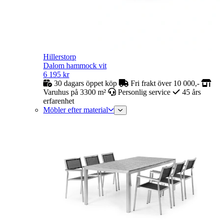
Hillerstorp
Dalom hammock vit
6 195
kr
30 dagars öppet köp
Fri frakt över 10 000,-
Varuhus på 3300 m²
Personlig service
45 års
erfarenhet
Möbler efter material