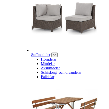
Soffmoduler
Hörndelar
Mittdelar
Avslutsdelar
Schäslong- och divandelar
Palldelar