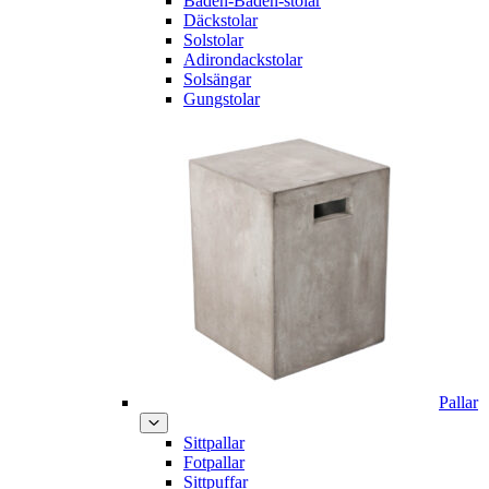
Baden-Baden-stolar
Däckstolar
Solstolar
Adirondackstolar
Solsängar
Gungstolar
Pallar
Sittpallar
Fotpallar
Sittpuffar