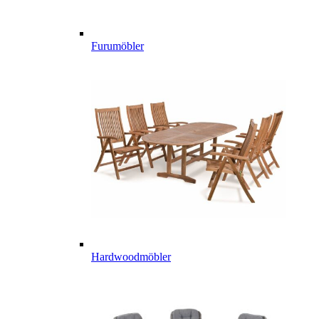
Furumöbler
Hardwoodmöbler