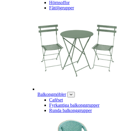
Hörnsoffor
Fåtöljgrupper
Balkongmöbler
Caféset
Fyrkantiga balkonggrupper
Runda balkonggrupper