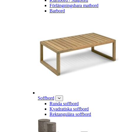
Klaffbord / Slagbord
Förlängningsbara matbord
Barbord
Soffbord
Runda soffbord
Kvadratiska soffbord
Rektangulära soffbord