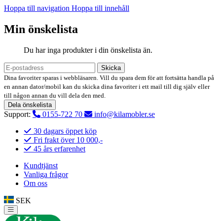
Hoppa till navigation
Hoppa till innehåll
Min önskelista
Du har inga produkter i din önskelista än.
Skicka
Dina favoriter sparas i webbläsaren. Vill du spara dem för att fortsätta handla på
en annan dator/mobil kan du skicka dina favoriter i ett mail till dig själv eller
till någon annan du vill dela den med.
Dela önskelista
Support:
0155-722 70
info@kilamobler.se
30 dagars öppet köp
Fri frakt över 10 000,-
45 års erfarenhet
Kundtjänst
Vanliga frågor
Om oss
SEK