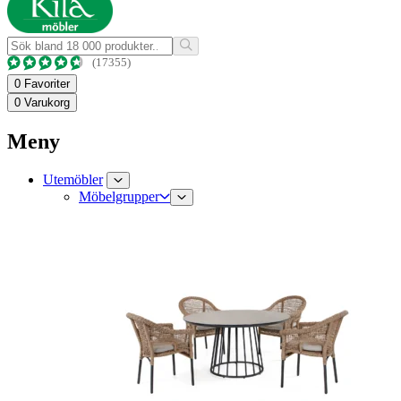
(17355)
0
Favoriter
0
Varukorg
Meny
Utemöbler
Möbelgrupper