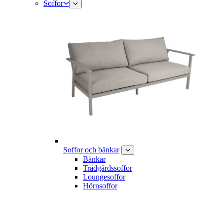
Soffor
Soffor och bänkar
Bänkar
Trädgårdssoffor
Loungesoffor
Hörnsoffor