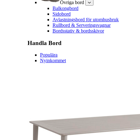
Övriga bord
Balkongbord
Sidobord
Avlastningsbord för utomhusbruk
Rullbord & Serveringsvagnar
Bordsstativ & bordsskivor
Handla
Bord
Populära
Nyinkommet