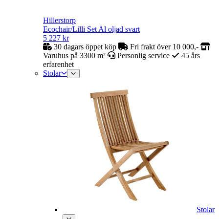
Hillerstorp
Ecochair/Lilli Set Al oljad svart
5 227
kr
30 dagars öppet köp
Fri frakt över 10 000,-
Varuhus på 3300 m²
Personlig service
45 års
erfarenhet
Stolar
Stolar