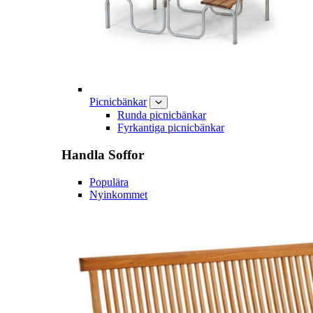
Picnicbänkar
Runda picnicbänkar
Fyrkantiga picnicbänkar
Handla
Soffor
Populära
Nyinkommet