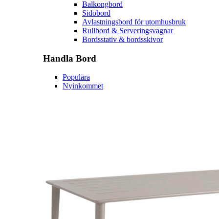
Balkongbord
Sidobord
Avlastningsbord för utomhusbruk
Rullbord & Serveringsvagnar
Bordsstativ & bordsskivor
Handla
Bord
Populära
Nyinkommet