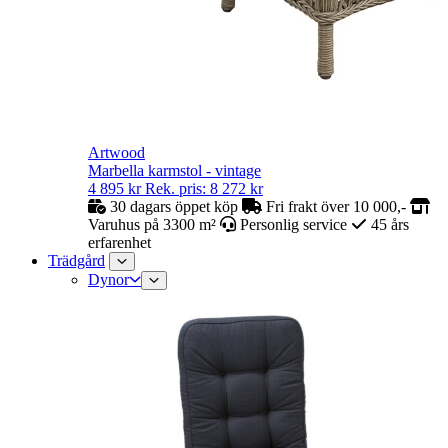
Artwood
Marbella karmstol - vintage
4 895
kr
Rek. pris:
8 272
kr
30 dagars öppet köp
Fri frakt över 10 000,-
Varuhus på 3300 m²
Personlig service
45 års
erfarenhet
Trädgård
Dynor