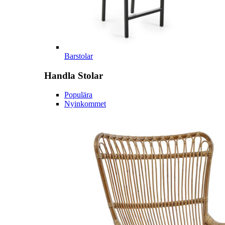
Barstolar
Handla
Stolar
Populära
Nyinkommet