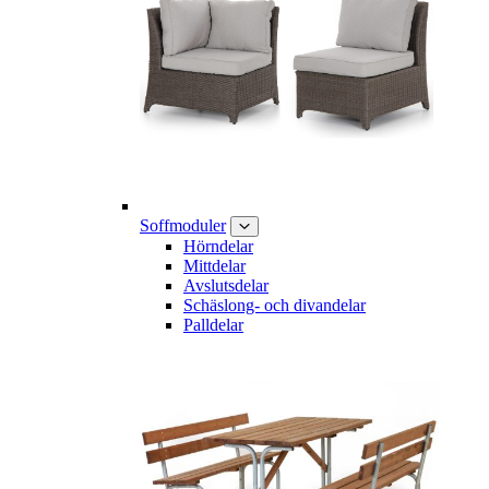
Soffmoduler
Hörndelar
Mittdelar
Avslutsdelar
Schäslong- och divandelar
Palldelar