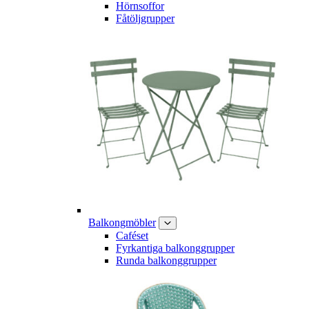
Hörnsoffor
Fåtöljgrupper
Balkongmöbler
Caféset
Fyrkantiga balkonggrupper
Runda balkonggrupper