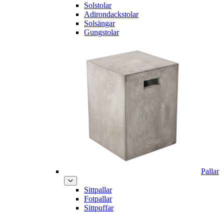
Solstolar
Adirondackstolar
Solsängar
Gungstolar
Pallar
Sittpallar
Fotpallar
Sittpuffar