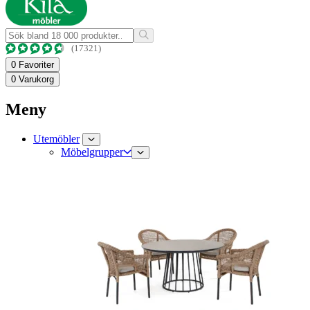
(17321)
0
Favoriter
0
Varukorg
Meny
Utemöbler
Möbelgrupper