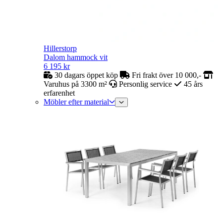
Hillerstorp
Dalom hammock vit
6 195
kr
30 dagars öppet köp
Fri frakt över 10 000,-
Varuhus på 3300 m²
Personlig service
45 års
erfarenhet
Möbler efter material