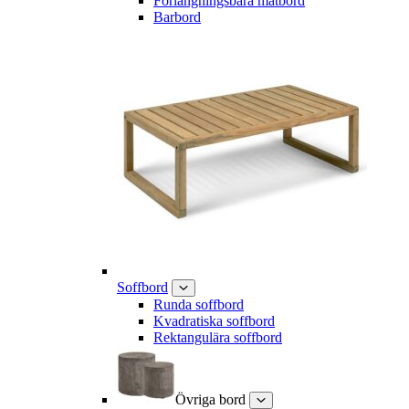
Förlängningsbara matbord
Barbord
Soffbord
Runda soffbord
Kvadratiska soffbord
Rektangulära soffbord
Övriga bord