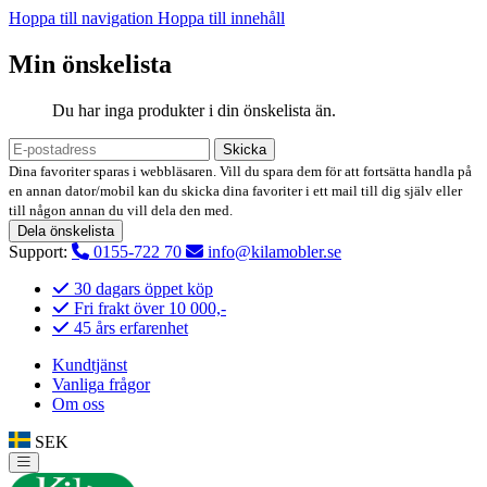
Hoppa till navigation
Hoppa till innehåll
Min önskelista
Du har inga produkter i din önskelista än.
Skicka
Dina favoriter sparas i webbläsaren. Vill du spara dem för att fortsätta handla på
en annan dator/mobil kan du skicka dina favoriter i ett mail till dig själv eller
till någon annan du vill dela den med.
Dela önskelista
Support:
0155-722 70
info@kilamobler.se
30 dagars öppet köp
Fri frakt över 10 000,-
45 års erfarenhet
Kundtjänst
Vanliga frågor
Om oss
SEK