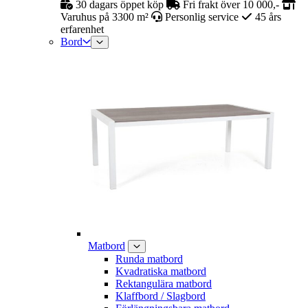
30 dagars öppet köp
Fri frakt över 10 000,-
Varuhus på 3300 m²
Personlig service
45 års
erfarenhet
Bord
Matbord
Runda matbord
Kvadratiska matbord
Rektangulära matbord
Klaffbord / Slagbord