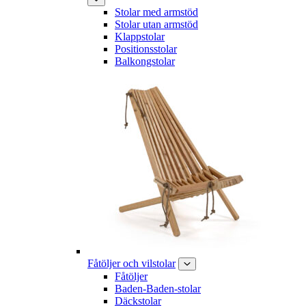
Stolar med armstöd
Stolar utan armstöd
Klappstolar
Positionsstolar
Balkongstolar
Fåtöljer och vilstolar
Fåtöljer
Baden-Baden-stolar
Däckstolar