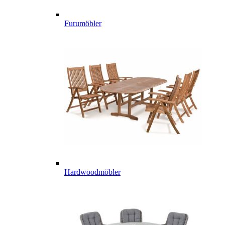
Furumöbler
Hardwoodmöbler