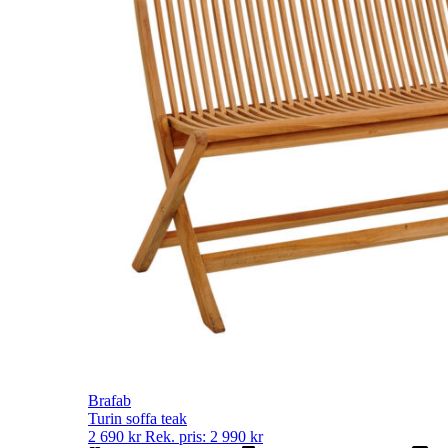
Brafab
Turin soffa teak
2 690
kr
Rek. pris:
2 990
kr