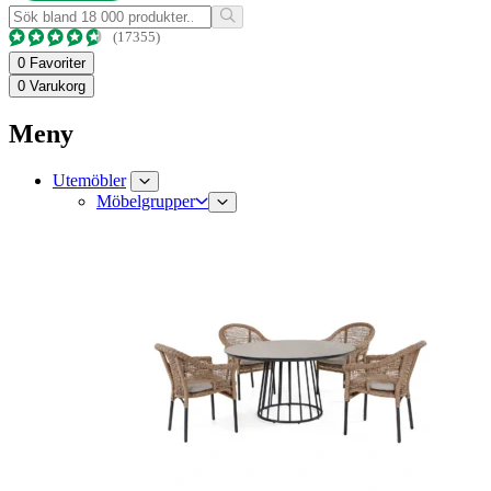
(17355)
0
Favoriter
0
Varukorg
Meny
Utemöbler
Möbelgrupper