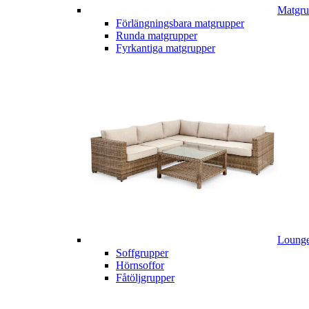
Matgru
Förlängningsbara matgrupper
Runda matgrupper
Fyrkantiga matgrupper
Lounge
Soffgrupper
Hörnsoffor
Fåtöljgrupper