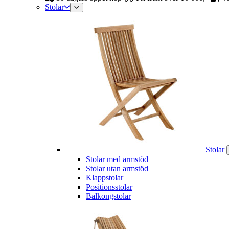
Stolar
Stolar
Stolar med armstöd
Stolar utan armstöd
Klappstolar
Positionsstolar
Balkongstolar