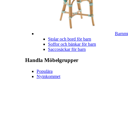
Barnmö
Stolar och bord för barn
Soffor och bänkar för barn
Saccosäckar för barn
Handla
Möbelgrupper
Populära
Nyinkommet