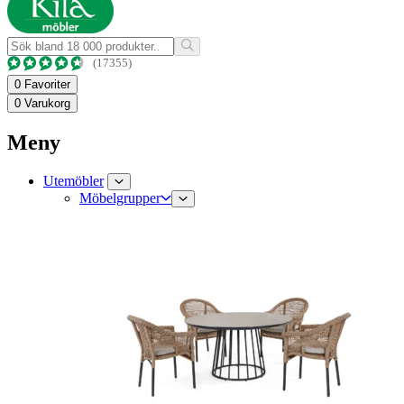
(17355)
0
Favoriter
0
Varukorg
Meny
Utemöbler
Möbelgrupper