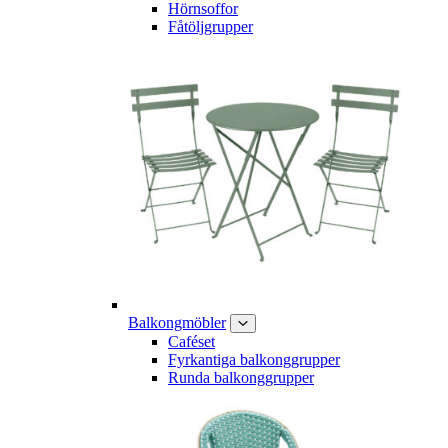
Hörnsoffor
Fåtöljgrupper
Balkongmöbler
Caféset
Fyrkantiga balkonggrupper
Runda balkonggrupper