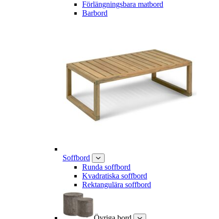
Förlängningsbara matbord
Barbord
Soffbord
Runda soffbord
Kvadratiska soffbord
Rektangulära soffbord
Övriga bord