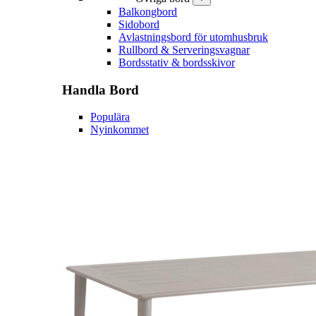
Balkongbord
Sidobord
Avlastningsbord för utomhusbruk
Rullbord & Serveringsvagnar
Bordsstativ & bordsskivor
Handla
Bord
Populära
Nyinkommet