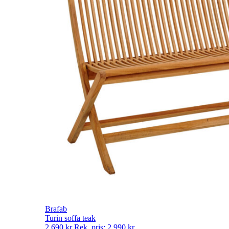
Brafab
Turin soffa teak
2 690
kr
Rek. pris:
2 990
kr