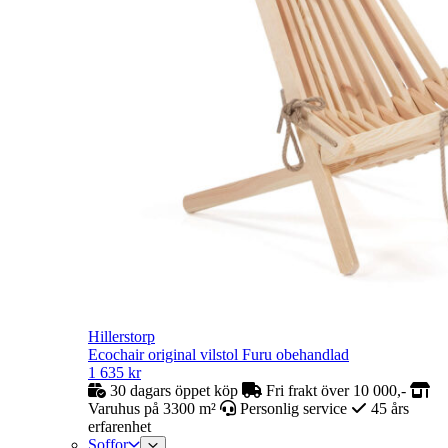
Hillerstorp
Ecochair original vilstol Furu obehandlad
1 635
kr
30 dagars öppet köp
Fri frakt över 10 000,-
Varuhus på 3300 m²
Personlig service
45 års
erfarenhet
Soffor