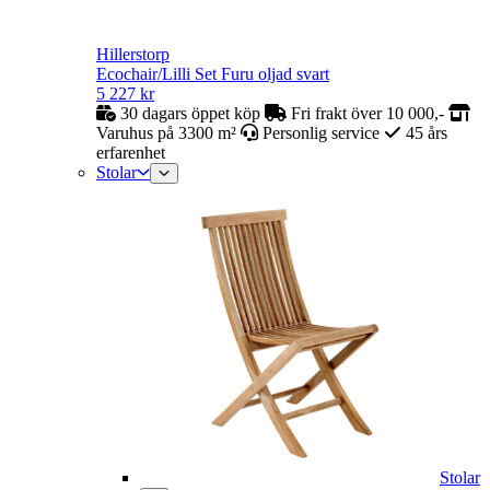
Hillerstorp
Ecochair/Lilli Set Furu oljad svart
5 227
kr
30 dagars öppet köp
Fri frakt över 10 000,-
Varuhus på 3300 m²
Personlig service
45 års
erfarenhet
Stolar
Stolar