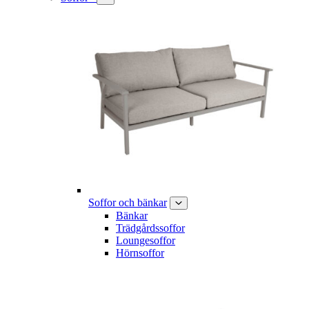
Soffor och bänkar
Bänkar
Trädgårdssoffor
Loungesoffor
Hörnsoffor