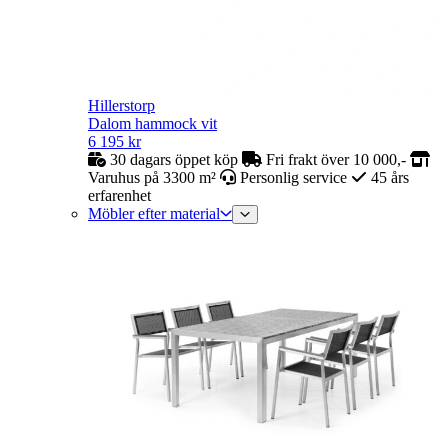
Hillerstorp
Dalom hammock vit
6 195
kr
30 dagars öppet köp
Fri frakt över 10 000,-
Varuhus på 3300 m²
Personlig service
45 års
erfarenhet
Möbler efter material