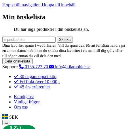
Hoppa till navigation
Hoppa till innehåll
Min önskelista
Du har inga produkter i din önskelista än.
Skicka
Dina favoriter sparas i webbläsaren. Vill du spara dem för att fortsätta handla på
en annan dator/mobil kan du skicka dina favoriter i ett mail till dig själv eller
till någon annan du vill dela den med.
Dela önskelista
Support:
0155-722 70
info@kilamobler.se
30 dagars öppet köp
Fri frakt över 10 000,-
45 års erfarenhet
Kundtjänst
Vanliga frågor
Om oss
SEK