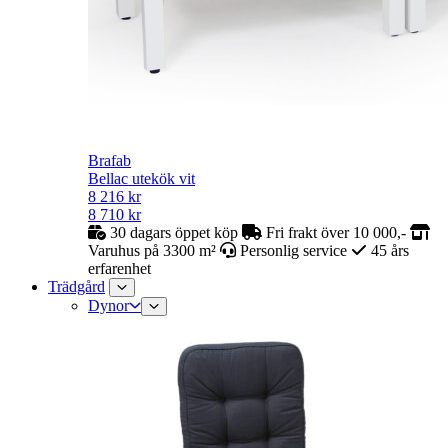
Brafab
Bellac utekök vit
8 216
kr
8 710
kr
30 dagars öppet köp
Fri frakt över 10 000,-
Varuhus på 3300 m²
Personlig service
45 års
erfarenhet
Trädgård
Dynor