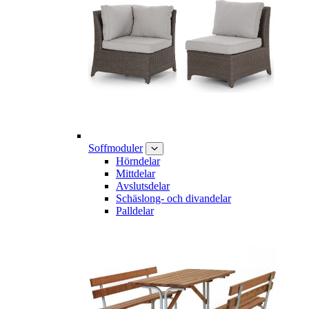
Soffmoduler
Hörndelar
Mittdelar
Avslutsdelar
Schäslong- och divandelar
Palldelar