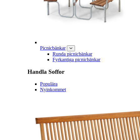
Picnicbänkar
Runda picnicbänkar
Fyrkantiga picnicbänkar
Handla
Soffor
Populära
Nyinkommet