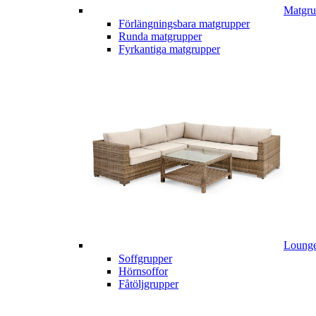
Matgru
Förlängningsbara matgrupper
Runda matgrupper
Fyrkantiga matgrupper
Lounge
Soffgrupper
Hörnsoffor
Fåtöljgrupper