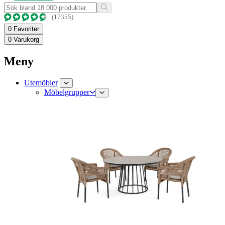
(17355)
0
Favoriter
0
Varukorg
Meny
Utemöbler
Möbelgrupper