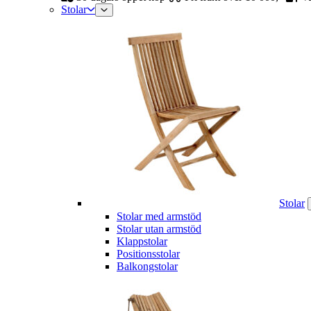
Stolar
Stolar
Stolar med armstöd
Stolar utan armstöd
Klappstolar
Positionsstolar
Balkongstolar