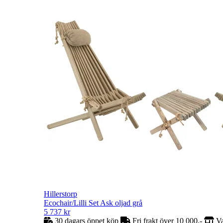
Hillerstorp
Ecochair/Lilli Set Ask oljad grå
5 737
kr
30 dagars öppet köp
Fri frakt över 10 000,-
Va