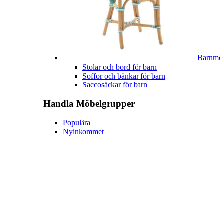
Barnmö
Stolar och bord för barn
Soffor och bänkar för barn
Saccosäckar för barn
Handla
Möbelgrupper
Populära
Nyinkommet